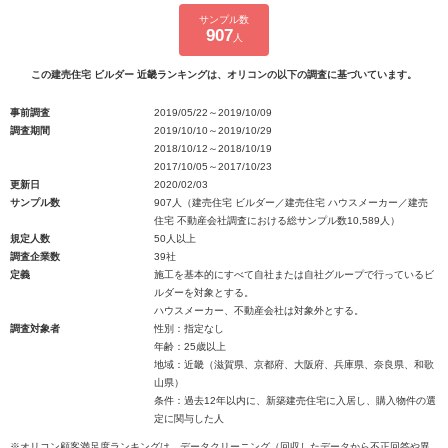
サンプル数
907
人
この建売住宅 ビルダー 近畿ランキングは、オリコンの以下の調査に基づいています。
事前調査
2019/05/22～2019/10/09
調査期間
2019/10/10～2019/10/29
2018/10/12～2018/10/19
2017/10/05～2017/10/23
更新日
2020/02/03
サンプル数
907人（建売住宅 ビルダー／建売住宅 ハウスメーカー／建売
住宅 不動産会社調査における総サンプル数10,589人）
規定人数
50人以上
調査企業数
39社
定義
施工を基本的にすべて自社または自社グループで行っているビ
ルダーを対象とする。
ハウスメーカー、不動産会社は対象外とする。
調査対象者
性別：指定なし
年齢：25歳以上
地域：近畿（滋賀県、京都府、大阪府、兵庫県、奈良県、和歌
山県）
条件：過去12年以内に、新築建売住宅に入居し、購入物件の選
定に関与した人
※オリコン顧客満足度ランキングは、データクリーニング（回収したデータから不正回答や異