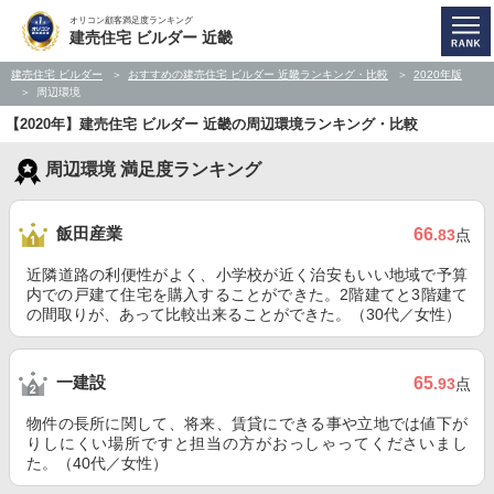
オリコン顧客満足度ランキング
建売住宅 ビルダー 近畿
建売住宅 ビルダー
おすすめの建売住宅 ビルダー 近畿ランキング・比較
2020年版
周辺環境
【2020年】建売住宅 ビルダー 近畿の周辺環境ランキング・比較
周辺環境 満足度ランキング
飯田産業
66
.83
点
近隣道路の利便性がよく、小学校が近く治安もいい地域で予算
内での戸建て住宅を購入することができた。2階建てと3階建て
の間取りが、あって比較出来ることができた。（30代／女性）
一建設
65
.93
点
物件の長所に関して、将来、賃貸にできる事や立地では値下が
りしにくい場所ですと担当の方がおっしゃってくださいまし
た。（40代／女性）