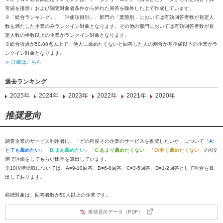
常値を排除）および調査対象者条件から外れた回答を除外した上で作成しています。
※「総合ランキング」、「評価項目別」、部門の「業態別」においては有効回答者数が規定人
数を満たした企業のみランクイン対象となります。その他の部門においては有効回答者数が規
定人数の半数以上の企業がランクイン対象となります。
※総合得点が50.00点以上で、他人に薦めたくないと回答した人の割合が基準値以下の企業がラ
ンクイン対象となります。
≫ 詳細はこちら
過去ランキング
2025年
2024年
2023年
2022年
2021年
2020年
推奨意向
調査企業のサービス利用者に、「どの程度その企業のサービスを推奨したいか」について「
A:
とても薦めたい
」「
B:まあ薦めたい
」「
C:あまり薦めたくない
」「
D:全く薦めたくない
」の4段
階で評価をしてもらい比率を算出しています。
※10段階聴取については、A=9-10回答、B=6-8回答、C=3-5回答、D=1-2回答として割合を算
出しております。
商標対象は、回答者数が50人以上の企業です。
推奨意向データ（PDF）