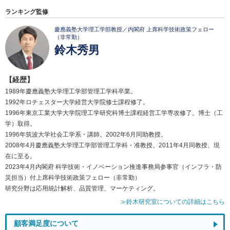
ランキング監修
慶應義塾大学理工学部教授／内閣府 上席科学技術政策フェロー
（非常勤）
鈴木秀男
【経歴】
1989年慶應義塾大学理工学部管理工学科卒業。
1992年ロチェスター大学経営大学院修士課程修了。
1996年東京工業大学大学院理工学研究科博士課程経営工学専攻修了。博士（工
学）取得。
1996年筑波大学社会工学系・講師。2002年6月同助教授。
2008年4月慶應義塾大学理工学部管理工学科・准教授。2011年4月同教授、現
在に至る。
2023年4月内閣府 科学技術・イノベーション推進事務局参事官（インフラ・防
災担当）付上席科学技術政策フェロー（非常勤）
研究分野は応用統計解析、品質管理、マーケティング。
≫鈴木研究室についての詳細はこちら
顧客満足度について