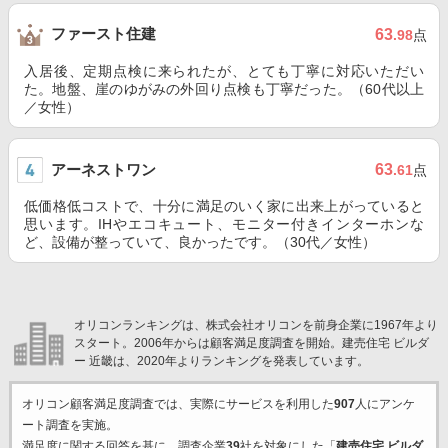
ファースト住建
63
.98
点
入居後、定期点検に来られたが、とても丁寧に対応いただい
た。地盤、崖のゆがみの外回り点検も丁寧だった。（60代以上
／女性）
アーネストワン
63
.61
点
低価格低コストで、十分に満足のいく家に出来上がっていると
思います。IHやエコキュート、モニター付きインターホンな
ど、設備が整っていて、良かったです。（30代／女性）
オリコンランキングは、株式会社オリコンを前身企業に1967年より
スタート。2006年からは顧客満足度調査を開始。建売住宅 ビルダ
ー 近畿は、2020年よりランキングを発表しています。
オリコン顧客満足度調査では、実際にサービスを利用した
907
人にアンケ
ート調査を実施。
満足度に関する回答を基に、調査企業
39
社を対象にした「
建売住宅 ビルダ