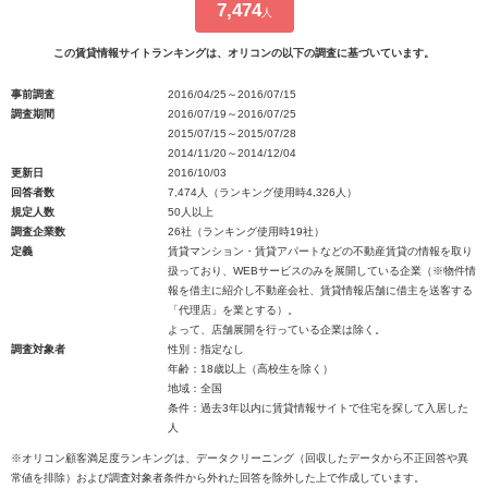
7,474
人
この賃貸情報サイトランキングは、オリコンの以下の調査に基づいています。
事前調査
2016/04/25～2016/07/15
調査期間
2016/07/19～2016/07/25
2015/07/15～2015/07/28
2014/11/20～2014/12/04
更新日
2016/10/03
回答者数
7,474人（ランキング使用時4,326人）
規定人数
50人以上
調査企業数
26社（ランキング使用時19社）
定義
賃貸マンション・賃貸アパートなどの不動産賃貸の情報を取り
扱っており、WEBサービスのみを展開している企業（※物件情
報を借主に紹介し不動産会社、賃貸情報店舗に借主を送客する
「代理店」を業とする）。
よって、店舗展開を行っている企業は除く。
調査対象者
性別：指定なし
年齢：18歳以上（高校生を除く）
地域：全国
条件：過去3年以内に賃貸情報サイトで住宅を探して入居した
人
※オリコン顧客満足度ランキングは、データクリーニング（回収したデータから不正回答や異
常値を排除）および調査対象者条件から外れた回答を除外した上で作成しています。