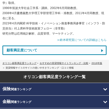
学）取得。
1996年筑波大学社会工学系・講師。2002年6月同助教授。
2008年4月慶應義塾大学理工学部管理工学科・准教授。2011年4月同教授、現
在に至る。
2023年4月内閣府 科学技術・イノベーション推進事務局参事官（インフラ・防
災担当）付上席科学技術政策フェロー（非常勤）
研究分野は応用統計解析、品質管理、マーケティング。
≫鈴木研究室についての詳細はこちら
顧客満足度について
オリコン顧客満足度ランキング
おすすめの賃貸情報サイトランキング・比較
2016年版
賃貸情報サイトのサイトの使いやすさランキング・口コミ情報
オリコン顧客満足度
ランキング一覧
保険
関連ランキング
金融
関連ランキング