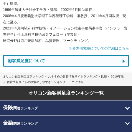
学）取得。
1996年筑波大学社会工学系・講師。2002年6月同助教授。
2008年4月慶應義塾大学理工学部管理工学科・准教授。2011年4月同教授、現
在に至る。
2023年4月内閣府 科学技術・イノベーション推進事務局参事官（インフラ・防
災担当）付上席科学技術政策フェロー（非常勤）
研究分野は応用統計解析、品質管理、マーケティング。
≫鈴木研究室についての詳細はこちら
顧客満足度について
オリコン顧客満足度ランキング
おすすめの賃貸情報サイトランキング・比較
2016年版
賃貸情報サイトの検索のしやすさランキング・口コミ情報
オリコン顧客満足度
ランキング一覧
保険
関連ランキング
金融
関連ランキング