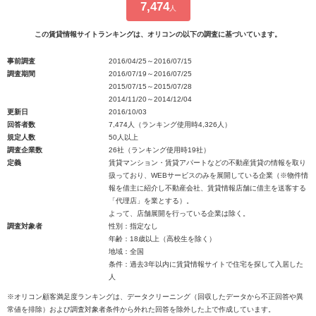
7,474
人
この賃貸情報サイトランキングは、オリコンの以下の調査に基づいています。
事前調査
2016/04/25～2016/07/15
調査期間
2016/07/19～2016/07/25
2015/07/15～2015/07/28
2014/11/20～2014/12/04
更新日
2016/10/03
回答者数
7,474人（ランキング使用時4,326人）
規定人数
50人以上
調査企業数
26社（ランキング使用時19社）
定義
賃貸マンション・賃貸アパートなどの不動産賃貸の情報を取り
扱っており、WEBサービスのみを展開している企業（※物件情
報を借主に紹介し不動産会社、賃貸情報店舗に借主を送客する
「代理店」を業とする）。
よって、店舗展開を行っている企業は除く。
調査対象者
性別：指定なし
年齢：18歳以上（高校生を除く）
地域：全国
条件：過去3年以内に賃貸情報サイトで住宅を探して入居した
人
※オリコン顧客満足度ランキングは、データクリーニング（回収したデータから不正回答や異
常値を排除）および調査対象者条件から外れた回答を除外した上で作成しています。