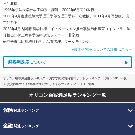
学）取得。
1996年筑波大学社会工学系・講師。2002年6月同助教授。
2008年4月慶應義塾大学理工学部管理工学科・准教授。2011年4月同教授、現
在に至る。
2023年4月内閣府 科学技術・イノベーション推進事務局参事官（インフラ・防
災担当）付上席科学技術政策フェロー（非常勤）
研究分野は応用統計解析、品質管理、マーケティング。
≫鈴木研究室についての詳細はこちら
顧客満足度について
オリコン顧客満足度ランキング
おすすめの賃貸情報サイトランキング・比較
2016年版
賃貸情報サイトの問い合わせのしやすさランキング・口コミ情報
オリコン顧客満足度
ランキング一覧
保険
関連ランキング
金融
関連ランキング