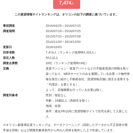
7,474
人
この賃貸情報サイトランキングは、オリコンの以下の調査に基づいています。
事前調査
2016/04/25～2016/07/15
調査期間
2016/07/19～2016/07/25
2015/07/15～2015/07/28
2014/11/20～2014/12/04
更新日
2016/10/03
回答者数
7,474人（ランキング使用時4,326人）
規定人数
50人以上
調査企業数
26社（ランキング使用時19社）
定義
賃貸マンション・賃貸アパートなどの不動産賃貸の情報を取り
扱っており、WEBサービスのみを展開している企業（※物件情
報を借主に紹介し不動産会社、賃貸情報店舗に借主を送客する
「代理店」を業とする）。
よって、店舗展開を行っている企業は除く。
調査対象者
性別：指定なし
年齢：18歳以上（高校生を除く）
地域：全国
条件：過去3年以内に賃貸情報サイトで住宅を探して入居した
人
※オリコン顧客満足度ランキングは、データクリーニング（回収したデータから不正回答や異
常値を排除）および調査対象者条件から外れた回答を除外した上で作成しています。