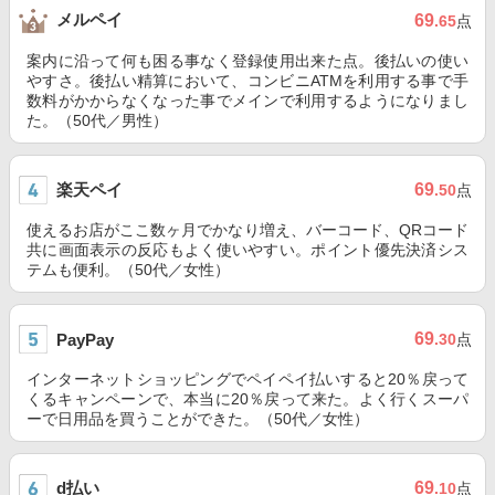
メルペイ
69
.65
点
案内に沿って何も困る事なく登録使用出来た点。後払いの使い
やすさ。後払い精算において、コンビニATMを利用する事で手
数料がかからなくなった事でメインで利用するようになりまし
た。（50代／男性）
楽天ペイ
69
.50
点
使えるお店がここ数ヶ月でかなり増え、バーコード、QRコード
共に画面表示の反応もよく使いやすい。ポイント優先決済シス
テムも便利。（50代／女性）
69
PayPay
.30
点
インターネットショッピングでペイペイ払いすると20％戻って
くるキャンペーンで、本当に20％戻って来た。よく行くスーパ
ーで日用品を買うことができた。（50代／女性）
d払い
69
.10
点