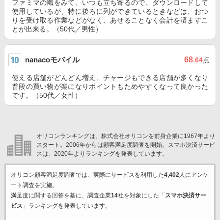
ファミマの幟をみて、いつも立ち寄るので、ダウンロードして
使用しているが、特に後ろに列ができているときなどは、おつ
りを受け取る作業などがなく、あせることなく会計を済ますこ
とが出来る。（50代／男性）
nanacoモバイル
68
.64
点
使える店舗がどんどん増え、チャージもできる店舗が多くなり
普段の買い物が楽になりポイントもためやすくなって良かった
です。（50代／女性）
オリコンランキングは、株式会社オリコンを前身企業に1967年より
スタート。2006年からは顧客満足度調査を開始。スマホ決済サービ
スは、2020年よりランキングを発表しています。
オリコン顧客満足度調査では、実際にサービスを利用した
4,402
人にアンケ
ート調査を実施。
満足度に関する回答を基に、調査企業
14
社を対象にした「
スマホ決済サー
ビス
」ランキングを発表しています。