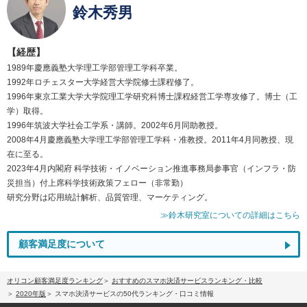
鈴木秀男
【経歴】
1989年慶應義塾大学理工学部管理工学科卒業。
1992年ロチェスター大学経営大学院修士課程修了。
1996年東京工業大学大学院理工学研究科博士課程経営工学専攻修了。博士（工
学）取得。
1996年筑波大学社会工学系・講師。2002年6月同助教授。
2008年4月慶應義塾大学理工学部管理工学科・准教授。2011年4月同教授、現
在に至る。
2023年4月内閣府 科学技術・イノベーション推進事務局参事官（インフラ・防
災担当）付上席科学技術政策フェロー（非常勤）
研究分野は応用統計解析、品質管理、マーケティング。
≫鈴木研究室についての詳細はこちら
顧客満足度について
オリコン顧客満足度ランキング
おすすめのスマホ決済サービスランキング・比較
2020年版
スマホ決済サービスの50代ランキング・口コミ情報