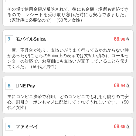
その場で使用金額が反映されて、後にも金額・場所も追跡でき
るので、レシートを受け取り忘れた時にも安心できました。
（家計簿に必要なので）（50代／女性）
モバイルSuica
68
.98
点
一度、不具合があり、支払いがうまく行ってるかわからない時
があったが(こちらのSuica上の表示では支払い済み)、コールセ
ンターの対応で、お店側にも支払いが完了していることを伝え
てくれた。（50代／男性）
68
LINE Pay
.94
点
主にコンビニ決済で利用。どのコンビニでも利用可能なので安
心。割引クーポンもマメに配信してくれてうれしいです。（50
代／女性）
ファミペイ
68
.65
点