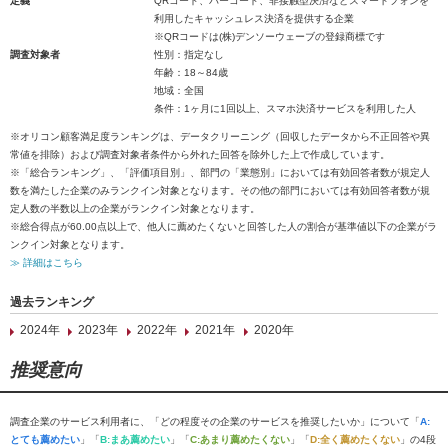
定義
QRコード、バーコード、非接触型決済などスマートフォンを
利用したキャッシュレス決済を提供する企業
※QRコードは(株)デンソーウェーブの登録商標です
調査対象者
性別：指定なし
年齢：18～84歳
地域：全国
条件：1ヶ月に1回以上、スマホ決済サービスを利用した人
※オリコン顧客満足度ランキングは、データクリーニング（回収したデータから不正回答や異
常値を排除）および調査対象者条件から外れた回答を除外した上で作成しています。
※「総合ランキング」、「評価項目別」、部門の「業態別」においては有効回答者数が規定人
数を満たした企業のみランクイン対象となります。その他の部門においては有効回答者数が規
定人数の半数以上の企業がランクイン対象となります。
※総合得点が60.00点以上で、他人に薦めたくないと回答した人の割合が基準値以下の企業がラ
ンクイン対象となります。
≫ 詳細はこちら
過去ランキング
2024年
2023年
2022年
2021年
2020年
推奨意向
調査企業のサービス利用者に、「どの程度その企業のサービスを推奨したいか」について「
A:
とても薦めたい
」「
B:まあ薦めたい
」「
C:あまり薦めたくない
」「
D:全く薦めたくない
」の4段