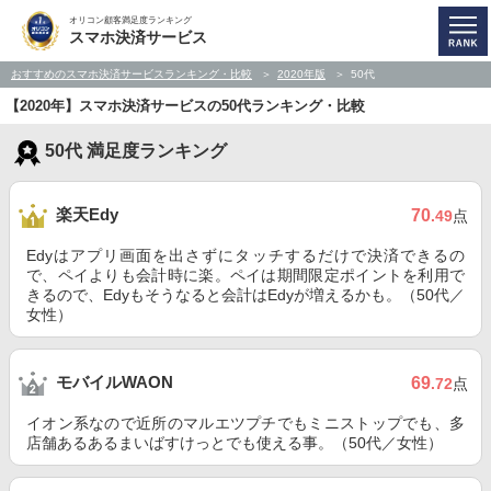
オリコン顧客満足度ランキング
スマホ決済サービス
おすすめのスマホ決済サービスランキング・比較
2020年版
50代
【2020年】スマホ決済サービスの50代ランキング・比較
50代 満足度ランキング
楽天Edy
70
.49
点
Edyはアプリ画面を出さずにタッチするだけで決済できるの
で、ペイよりも会計時に楽。ペイは期間限定ポイントを利用で
きるので、Edyもそうなると会計はEdyが増えるかも。（50代／
女性）
モバイルWAON
69
.72
点
イオン系なので近所のマルエツプチでもミニストップでも、多
店舗あるあるまいばすけっとでも使える事。（50代／女性）