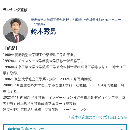
ランキング監修
慶應義塾大学理工学部教授／内閣府 上席科学技術政策フェロー
（非常勤）
鈴木秀男
【経歴】
1989年慶應義塾大学理工学部管理工学科卒業。
1992年ロチェスター大学経営大学院修士課程修了。
1996年東京工業大学大学院理工学研究科博士課程経営工学専攻修了。博士（工
学）取得。
1996年筑波大学社会工学系・講師。2002年6月同助教授。
2008年4月慶應義塾大学理工学部管理工学科・准教授。2011年4月同教授、現
在に至る。
2023年4月内閣府 科学技術・イノベーション推進事務局参事官（インフラ・防
災担当）付上席科学技術政策フェロー（非常勤）
研究分野は応用統計解析、品質管理、マーケティング。
≫鈴木研究室についての詳細はこちら
顧客満足度について