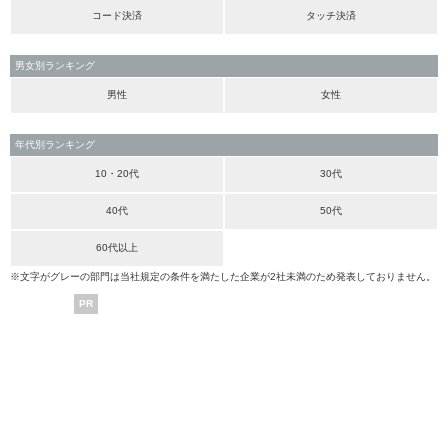
コード決済
タッチ決済
男女別ランキング
男性
女性
年代別ランキング
10・20代
30代
40代
50代
60代以上
※文字がグレーの部門は当社規定の条件を満たした企業が2社未満のため発表しておりません。
PR