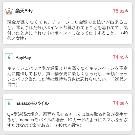
楽天Edy
75
.02
点
現金が足りなくても、チャージした金額で支払いが出来るこ
と。還元された分がポイント加算されてることを忘れてて、気
付いたときにそれなりのポイントになってたりすること。（40
代／女性）
74
PayPay
.45
点
キャッシュバック率が通常よりも高くなるキャンペーンを不定
期に開催しており、買い物が更に楽しくなったし、全額キャッ
シュバック当たった時の気持ち良さは忘れられない。（20代／
男性）
nanacoモバイル
74
.36
点
QR型決済の場合、画面を見せるもしくは読み取る作業が発生す
るが、nanacoモバイルの場合、ICカードのようにスマホをかざ
すだけなので楽である。（40代／男性）