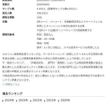
調査期間
2020/06/05～2020/06/11
更新日
2020/09/01
サンプル数
4,402人（調査時サンプル数4,823人）
規定人数
100人以上
調査企業数
14社
定義
QRコード、バーコード、非接触型決済などスマートフォンを
利用したキャッシュレス決済を提供する企業
※QRコードは(株)デンソーウェーブの登録商標です
調査対象者
性別：指定なし
年齢：18～84歳
地域：全国
条件：1ヶ月に1回以上、スマホ決済サービスを利用した人
※オリコン顧客満足度ランキングは、データクリーニング（回収したデータから不正回答や異
常値を排除）および調査対象者条件から外れた回答を除外した上で作成しています。
※「総合ランキング」、「評価項目別」、部門の「業態別」においては有効回答者数が規定人
数を満たした企業のみランクイン対象となります。その他の部門においては有効回答者数が規
定人数の半数以上の企業がランクイン対象となります。
※総合得点が60.00点以上で、他人に薦めたくないと回答した人の割合が基準値以下の企業がラ
ンクイン対象となります。
≫ 詳細はこちら
過去ランキング
2024年
2023年
2022年
2021年
2020年