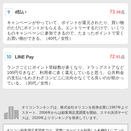
d払い
73
.38
点
キャンペーンがやっていて、ポイントが還元されたり、買い物
のたびにポイントがもらえる。エントリーするだけで、いくつ
ものキャンペーンに参加できるので、たまったポイントで安く
お買い物ができる。（40代／女性）
72
LINE Pay
.91
点
ランクごとにポイント登録数が多くなり、ドラッグストアなど
100円引きなど、利用者に多く還元していると思う。公共料金
の支払いもわざわざコンビニに出向かなくても良いのが助かっ
ている。（30代／女性）
オリコンランキングは、株式会社オリコンを前身企業に1967年より
スタート。2006年からは顧客満足度調査を開始。スマホ決済サービ
スは、2020年よりランキングを発表しています。
オリコン顧客満足度調査では、実際にサービスを利用した
4,402
人にアンケ