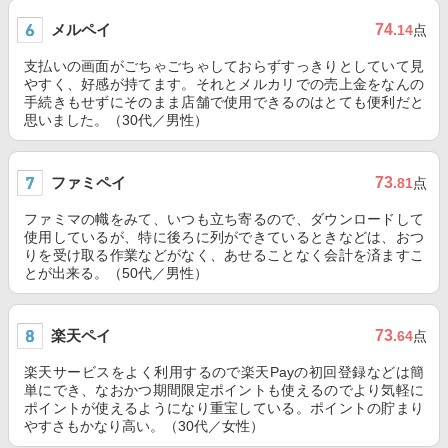
メルペイ
74
.14
点
支払いの画面がごちゃごちゃしておらずすっきりとしていて見
やすく、好感が持てます。それとメルカリでの売上金をなんの
手続きもせずにそのまま店舗で使用できるのはとても便利だと
思いました。（30代／男性）
ファミペイ
73
.81
点
ファミマの幟をみて、いつも立ち寄るので、ダウンロードして
使用しているが、特に後ろに列ができているときなどは、おつ
りを受け取る作業などがなく、あせることなく会計を済ますこ
とが出来る。（50代／男性）
楽天ペイ
73
.64
点
楽天サービスをよく利用するので楽天Payの初回登録などは簡
単にでき、なおかつ期間限定ポイントも使えるのでより気軽に
ポイントが使えるようになり重宝している。ポイントの貯まり
やすさもかなり高い。（30代／女性）