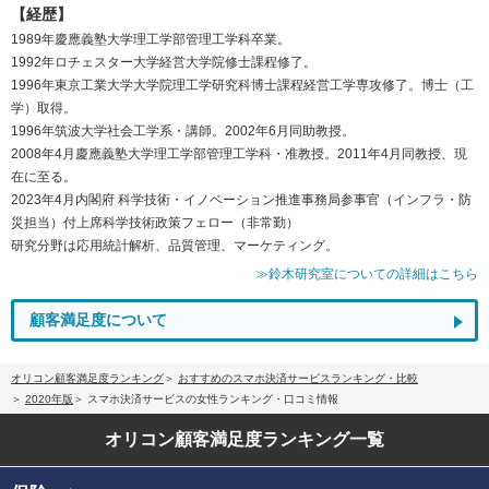
【経歴】
1989年慶應義塾大学理工学部管理工学科卒業。
1992年ロチェスター大学経営大学院修士課程修了。
1996年東京工業大学大学院理工学研究科博士課程経営工学専攻修了。博士（工
学）取得。
1996年筑波大学社会工学系・講師。2002年6月同助教授。
2008年4月慶應義塾大学理工学部管理工学科・准教授。2011年4月同教授、現
在に至る。
2023年4月内閣府 科学技術・イノベーション推進事務局参事官（インフラ・防
災担当）付上席科学技術政策フェロー（非常勤）
研究分野は応用統計解析、品質管理、マーケティング。
≫鈴木研究室についての詳細はこちら
顧客満足度について
オリコン顧客満足度ランキング
おすすめのスマホ決済サービスランキング・比較
2020年版
スマホ決済サービスの女性ランキング・口コミ情報
オリコン顧客満足度
ランキング一覧