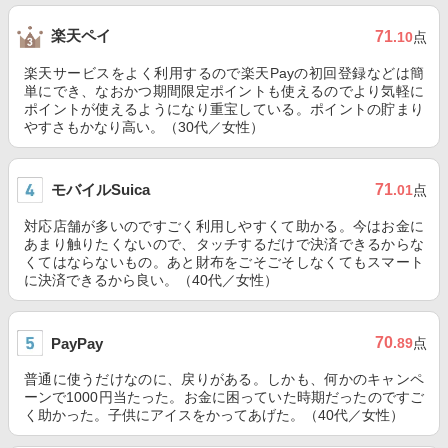
楽天ペイ
71
.10
点
楽天サービスをよく利用するので楽天Payの初回登録などは簡
単にでき、なおかつ期間限定ポイントも使えるのでより気軽に
ポイントが使えるようになり重宝している。ポイントの貯まり
やすさもかなり高い。（30代／女性）
モバイルSuica
71
.01
点
対応店舗が多いのですごく利用しやすくて助かる。今はお金に
あまり触りたくないので、タッチするだけで決済できるからな
くてはならないもの。あと財布をごそごそしなくてもスマート
に決済できるから良い。（40代／女性）
70
PayPay
.89
点
普通に使うだけなのに、戻りがある。しかも、何かのキャンペ
ーンで1000円当たった。お金に困っていた時期だったのですご
く助かった。子供にアイスをかってあげた。（40代／女性）