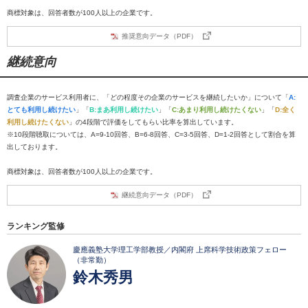
商標対象は、回答者数が100人以上の企業です。
推奨意向データ（PDF）
継続意向
調査企業のサービス利用者に、「どの程度その企業のサービスを継続したいか」について「
A:
とても利用し続けたい
」「
B:まあ利用し続けたい
」「
C:あまり利用し続けたくない
」「
D:全く
利用し続けたくない
」の4段階で評価をしてもらい比率を算出しています。
※10段階聴取については、A=9-10回答、B=6-8回答、C=3-5回答、D=1-2回答として割合を算
出しております。
商標対象は、回答者数が100人以上の企業です。
継続意向データ（PDF）
ランキング監修
慶應義塾大学理工学部教授／内閣府 上席科学技術政策フェロー
（非常勤）
鈴木秀男