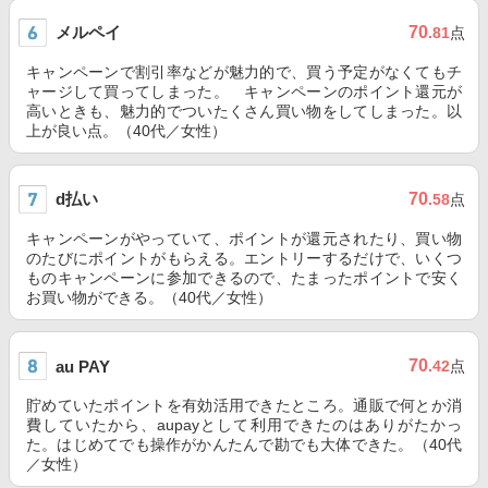
メルペイ
70
.81
点
キャンペーンで割引率などが魅力的で、買う予定がなくてもチ
ャージして買ってしまった。 キャンペーンのポイント還元が
高いときも、魅力的でついたくさん買い物をしてしまった。以
上が良い点。（40代／女性）
d払い
70
.58
点
キャンペーンがやっていて、ポイントが還元されたり、買い物
のたびにポイントがもらえる。エントリーするだけで、いくつ
ものキャンペーンに参加できるので、たまったポイントで安く
お買い物ができる。（40代／女性）
70
au PAY
.42
点
貯めていたポイントを有効活用できたところ。通販で何とか消
費していたから、aupayとして利用できたのはありがたかっ
た。はじめてでも操作がかんたんで勘でも大体できた。（40代
／女性）