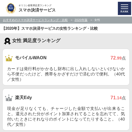
オリコン顧客満足度ランキング
スマホ決済サービス
おすすめのスマホ決済サービスランキング・比較
2020年版
女性
【2020年】スマホ決済サービスの女性ランキング・比較
女性 満足度ランキング
モバイルWAON
72
.99
点
カードは発行料がかかるし財布に出し入れしないといけないか
ら不便だったけど、携帯をかざすだけで済むので便利。（40代
／女性）
楽天Edy
71
.14
点
現金が足りなくても、チャージした金額で支払いが出来るこ
と。還元された分がポイント加算されてることを忘れてて、気
付いたときにそれなりのポイントになってたりすること。（40
代／女性）