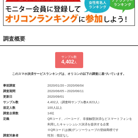
調査概要
サンプル数
4,402
人
このスマホ決済サービスランキングは、オリコンの以下の調査に基づいています。
事前調査
2020/01/20～2020/06/04
調査期間
2020/06/05～2020/06/11
更新日
2020/09/01
サンプル数
4,402人（調査時サンプル数4,823人）
規定人数
100人以上
調査企業数
14社
定義
QRコード、バーコード、非接触型決済などスマートフォンを
利用したキャッシュレス決済を提供する企業
※QRコードは(株)デンソーウェーブの登録商標です
調査対象者
性別：指定なし