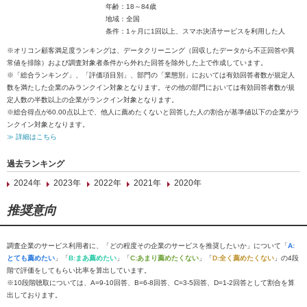
年齢：18～84歳
地域：全国
条件：1ヶ月に1回以上、スマホ決済サービスを利用した人
※オリコン顧客満足度ランキングは、データクリーニング（回収したデータから不正回答や異
常値を排除）および調査対象者条件から外れた回答を除外した上で作成しています。
※「総合ランキング」、「評価項目別」、部門の「業態別」においては有効回答者数が規定人
数を満たした企業のみランクイン対象となります。その他の部門においては有効回答者数が規
定人数の半数以上の企業がランクイン対象となります。
※総合得点が60.00点以上で、他人に薦めたくないと回答した人の割合が基準値以下の企業がラ
ンクイン対象となります。
≫ 詳細はこちら
過去ランキング
2024年
2023年
2022年
2021年
2020年
推奨意向
調査企業のサービス利用者に、「どの程度その企業のサービスを推奨したいか」について「
A:
とても薦めたい
」「
B:まあ薦めたい
」「
C:あまり薦めたくない
」「
D:全く薦めたくない
」の4段
階で評価をしてもらい比率を算出しています。
※10段階聴取については、A=9-10回答、B=6-8回答、C=3-5回答、D=1-2回答として割合を算
出しております。