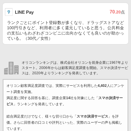
70
LINE Pay
.20
点
ランクごとにポイント登録数が多くなり、ドラッグストアなど
100円引きなど、利用者に多く還元していると思う。公共料金
の支払いもわざわざコンビニに出向かなくても良いのが助かっ
ている。（30代／女性）
オリコンランキングは、株式会社オリコンを前身企業に1967年より
スタート。2006年からは顧客満足度調査を開始。スマホ決済サービ
スは、2020年よりランキングを発表しています。
オリコン顧客満足度調査では、実際にサービスを利用した
4,402
人にアンケ
ート調査を実施。
満足度に関する回答を基に、調査企業
14
社を対象にした「
スマホ決済サー
ビス
」ランキングを発表しています。
総合満足度だけでなく、様々な切り口から「
スマホ決済サービス
」を評
価。さらに回答者の口コミや評判といった、実際のユーザーの声も掲載し
ています。