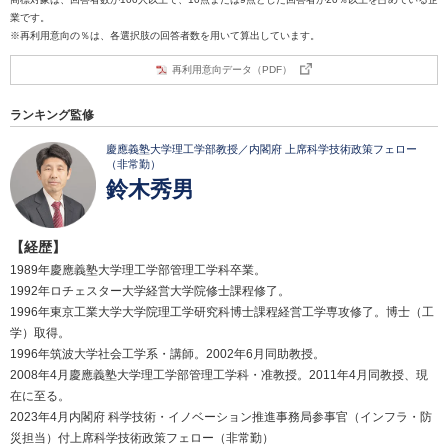
業です。
※再利用意向の％は、各選択肢の回答者数を用いて算出しています。
再利用意向データ（PDF）
ランキング監修
慶應義塾大学理工学部教授／内閣府 上席科学技術政策フェロー
（非常勤）
鈴木秀男
【経歴】
1989年慶應義塾大学理工学部管理工学科卒業。
1992年ロチェスター大学経営大学院修士課程修了。
1996年東京工業大学大学院理工学研究科博士課程経営工学専攻修了。博士（工
学）取得。
1996年筑波大学社会工学系・講師。2002年6月同助教授。
2008年4月慶應義塾大学理工学部管理工学科・准教授。2011年4月同教授、現
在に至る。
2023年4月内閣府 科学技術・イノベーション推進事務局参事官（インフラ・防
災担当）付上席科学技術政策フェロー（非常勤）