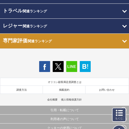
トラベル
関連ランキング
レジャー
関連ランキング
専門家評価
関連ランキング
オリコン顧客満足度調査とは
調査方法
掲載規約
お問い合わせ
会社概要
個人情報保護方針
引用・転載について
もくじ
利用者の声について
当サイトで公開されている情報（文字、写真、イラスト、画像データ等）及びこれらの配置・
編集および構造などについての著作権は株式会社oricon MEに帰属しております。
クッキーの使用について
当サイトに掲載している内容はすべてサービスの利用者が提出された見解・感想です。