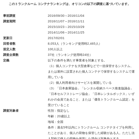
このトランクルーム コンテナランキングは、オリコンの以下の調査に基づいています。
事前調査
2016/09/30～2016/11/04
調査期間
2016/11/07～2016/11/11
2015/10/23～2015/10/29
2014/11/06～2014/11/25
更新日
2017/02/01
回答者数
8,053人（ランキング使用時2,465人）
規定人数
100人以上
調査企業数
37社（ランキング使用時24社）
定義
以下の条件を満たす事業者を対象とする。
（1）個人コンテナを大型倉庫などで一括保管するシステム、
または屋外に設置された個人コンテナで保管するシステムで運
用している
（2）個人利用者向けサービスを展開している
（3）「日本倉庫協会」「レンタル収納スペース推進協議会」
「日本セルフストレージ協会」「日本レンタルボックス」いず
れかの会員であること、または「優良トランクルーム認定」を
受けていること
調査対象者
性別：指定なし
年齢：20歳以上
地域：全国
条件：過去5年以内にトランクルーム コンテナタイプを利用し
たことがあり、個人の荷物を保管した経験がある人。ただし法
人契約で個人の荷物を保管した場合は対象外とする。