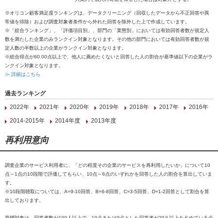
※オリコン顧客満足度ランキングは、データクリーニング（回収したデータから不正回答や異
常値を排除）および調査対象者条件から外れた回答を除外した上で作成しています。
※「総合ランキング」、「評価項目別」、部門の「業態別」においては有効回答者数が規定人
数を満たした企業のみランクイン対象となります。その他の部門においては有効回答者数が規
定人数の半数以上の企業がランクイン対象となります。
※総合得点が60.00点以上で、他人に薦めたくないと回答した人の割合が基準値以下の企業がラ
ンクイン対象となります。
≫ 詳細はこちら
過去ランキング
2022年
2021年
2020年
2019年
2018年
2017年
2016年
2014-2015年
2014年度
2013年度
再利用意向
調査企業のサービス利用者に、「どの程度その企業のサービスを再利用したいか」について10
点～1点の10段階で評価してもらい、10点～6点のいずれかを回答した人の割合を算出していま
す。
※10段階聴取については、A=9-10回答、B=6-8回答、C=3-5回答、D=1-2回答として割合を算
出しております。
商標対象は、回答者数が100人以上で、10点または9点とした回答者が20％以上を占めている企