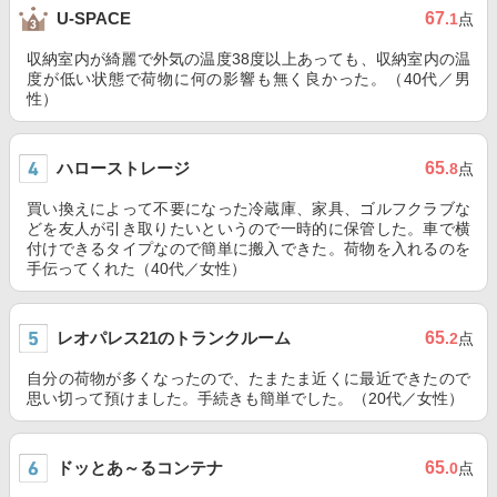
67
U-SPACE
.1
点
収納室内が綺麗で外気の温度38度以上あっても、収納室内の温
度が低い状態で荷物に何の影響も無く良かった。（40代／男
性）
ハローストレージ
65
.8
点
買い換えによって不要になった冷蔵庫、家具、ゴルフクラブな
どを友人が引き取りたいというので一時的に保管した。車で横
付けできるタイプなので簡単に搬入できた。荷物を入れるのを
手伝ってくれた（40代／女性）
レオパレス21のトランクルーム
65
.2
点
自分の荷物が多くなったので、たまたま近くに最近できたので
思い切って預けました。手続きも簡単でした。（20代／女性）
ドッとあ～るコンテナ
65
.0
点