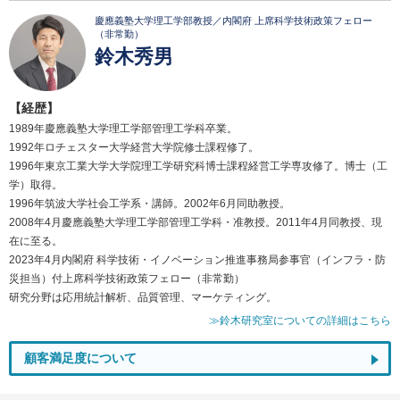
慶應義塾大学理工学部教授／内閣府 上席科学技術政策フェロー
（非常勤）
鈴木秀男
【経歴】
1989年慶應義塾大学理工学部管理工学科卒業。
1992年ロチェスター大学経営大学院修士課程修了。
1996年東京工業大学大学院理工学研究科博士課程経営工学専攻修了。博士（工
学）取得。
1996年筑波大学社会工学系・講師。2002年6月同助教授。
2008年4月慶應義塾大学理工学部管理工学科・准教授。2011年4月同教授、現
在に至る。
2023年4月内閣府 科学技術・イノベーション推進事務局参事官（インフラ・防
災担当）付上席科学技術政策フェロー（非常勤）
研究分野は応用統計解析、品質管理、マーケティング。
≫鈴木研究室についての詳細はこちら
顧客満足度について