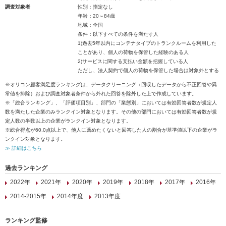
調査対象者
性別：指定なし
年齢：20～84歳
地域：全国
条件：以下すべての条件を満たす人
1)過去5年以内にコンテナタイプのトランクルームを利用した
ことがあり、個人の荷物を保管した経験のある人
2)サービスに関する支払い金額を把握している人
ただし、法人契約で個人の荷物を保管した場合は対象外とする
※オリコン顧客満足度ランキングは、データクリーニング（回収したデータから不正回答や異
常値を排除）および調査対象者条件から外れた回答を除外した上で作成しています。
※「総合ランキング」、「評価項目別」、部門の「業態別」においては有効回答者数が規定人
数を満たした企業のみランクイン対象となります。その他の部門においては有効回答者数が規
定人数の半数以上の企業がランクイン対象となります。
※総合得点が60.0点以上で、他人に薦めたくないと回答した人の割合が基準値以下の企業がラ
ンクイン対象となります。
≫ 詳細はこちら
過去ランキング
2022年
2021年
2020年
2019年
2018年
2017年
2016年
2014-2015年
2014年度
2013年度
ランキング監修