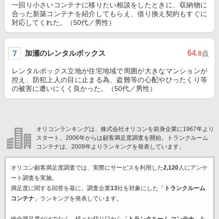
一回り小さいコンテナに移りたい相談をしたときに、収納物に
合った新築コンテナを紹介してもらえ、借り換え契約もすぐに
対応してくれた。（50代／男性）
加瀬のレンタルボックス
64
.8
点
レンタルボックス立地が住宅地域で周囲が大きなマンションが
控え、防犯上人の目に止まる為、盗難等の心配やひったくり等
の被害に遭いにくく良かった。（50代／男性）
オリコンランキングは、株式会社オリコンを前身企業に1967年より
スタート。2006年からは顧客満足度調査を開始。トランクルーム
コンテナは、2009年よりランキングを発表しています。
オリコン顧客満足度調査では、実際にサービスを利用した
2,120
人にアンケ
ート調査を実施。
満足度に関する回答を基に、調査企業
13
社を対象にした「
トランクルーム
コンテナ
」ランキングを発表しています。