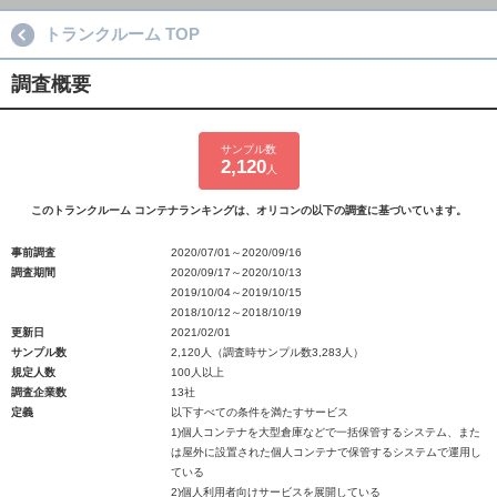
トランクルーム TOP
調査概要
サンプル数
2,120
人
このトランクルーム コンテナランキングは、オリコンの以下の調査に基づいています。
事前調査
2020/07/01～2020/09/16
調査期間
2020/09/17～2020/10/13
2019/10/04～2019/10/15
2018/10/12～2018/10/19
更新日
2021/02/01
サンプル数
2,120人（調査時サンプル数3,283人）
規定人数
100人以上
調査企業数
13社
定義
以下すべての条件を満たすサービス
1)個人コンテナを大型倉庫などで一括保管するシステム、また
は屋外に設置された個人コンテナで保管するシステムで運用し
ている
2)個人利用者向けサービスを展開している