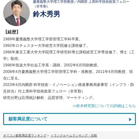
慶應義塾大学理工学部教授／内閣府 上席科学技術政策フェロー
（非常勤）
鈴木秀男
【経歴】
1989年慶應義塾大学理工学部管理工学科卒業。
1992年ロチェスター大学経営大学院修士課程修了。
1996年東京工業大学大学院理工学研究科博士課程経営工学専攻修了。博士（工
学）取得。
1996年筑波大学社会工学系・講師。2002年6月同助教授。
2008年4月慶應義塾大学理工学部管理工学科・准教授。2011年4月同教授、現
在に至る。
2023年4月内閣府 科学技術・イノベーション推進事務局参事官（インフラ・防
災担当）付上席科学技術政策フェロー（非常勤）
研究分野は応用統計解析、品質管理、マーケティング。
≫鈴木研究室についての詳細はこちら
顧客満足度について
オリコン顧客満足度ランキング
トランクルームランキング・比較