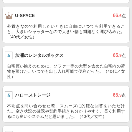
66
U-SPACE
.6
点
外置きなので利用したいときに自由にいつでも利用できるこ
と。大きいシャッターなので大きい物も問題なく運び込めた。
（40代／女性）
加瀬のレンタルボックス
65
.9
点
自宅買い換えのために、ソファー等の大型を含めた自宅内の荷
物を預けた。いつでも出し入れ可能で便利だった。（40代／女
性）
ハローストレージ
65
.9
点
不明点を問い合わせた際、スムーズに的確な回答をいただけ
た。空き状況の確認や契約手続きも分かりやすく、長く利用す
るにも良いシステムだと思いました。（40代／女性）