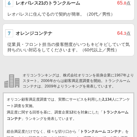
レオパレス21のトランクルーム
65
.8
点
レオパレスに住んでるので契約が簡単。（20代／男性）
オレンジコンテナ
64
.3
点
従業員・フロント担当の接客態度がいつもキビキビしていて気
持ちのいい対応をしてくださいます。（60代以上／男性）
オリコンランキングは、株式会社オリコンを前身企業に1967年より
スタート。2006年からは顧客満足度調査を開始。トランクルーム
コンテナは、2009年よりランキングを発表しています。
オリコン顧客満足度調査では、実際にサービスを利用した
2,134
人にアンケ
ート調査を実施。
満足度に関する回答を基に、調査企業
12
社を対象にした「
トランクルーム
コンテナ
」ランキングを発表しています。
総合満足度だけでなく、様々な切り口から「
トランクルーム コンテナ
」を