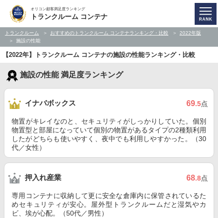
オリコン顧客満足度ランキング
トランクルーム コンテナ
トランクルーム
おすすめのトランクルーム コンテナランキング・比較
2022年版
施設の性能
【2022年】トランクルーム コンテナの施設の性能ランキング・比較
施設の性能 満足度ランキング
イナバボックス
69
.5
点
物置がキレイなのと、セキュリティがしっかりしていた。個別
物置型と部屋になっていて個別の物置があるタイプの2種類利用
したがどちらも使いやすく、夜中でも利用しやすかった。（30
代／女性）
押入れ産業
68
.8
点
専用コンテナに収納して更に安全な倉庫内に保管されているた
めセキュリティが安心。屋外型トランクルームだと湿気やカ
ビ、埃が心配。（50代／男性）