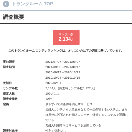
トランクルーム TOP
調査概要
サンプル数
2,134
人
このトランクルーム コンテナランキングは、オリコンの以下の調査に基づいています。
事前調査
2021/07/07～2021/09/07
調査期間
2021/09/08～2021/09/17
2020/09/17～2020/10/13
2019/10/04～2019/10/15
更新日
2022/02/01
サンプル数
2,134人（調査時サンプル数3,127人）
規定人数
100人以上
調査企業数
12社
定義
以下すべての条件を満たすサービス
1)個人コンテナを大型倉庫などで一括保管するシステム、また
は屋外に設置された個人コンテナで保管するシステムで運用し
ている
2)個人利用者向けサービスを展開している
調査対象者
性別：指定なし