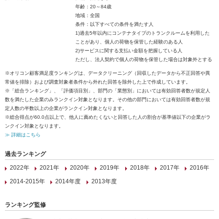
年齢：20～84歳
地域：全国
条件：以下すべての条件を満たす人
1)過去5年以内にコンテナタイプのトランクルームを利用した
ことがあり、個人の荷物を保管した経験のある人
2)サービスに関する支払い金額を把握している人
ただし、法人契約で個人の荷物を保管した場合は対象外とする
※オリコン顧客満足度ランキングは、データクリーニング（回収したデータから不正回答や異
常値を排除）および調査対象者条件から外れた回答を除外した上で作成しています。
※「総合ランキング」、「評価項目別」、部門の「業態別」においては有効回答者数が規定人
数を満たした企業のみランクイン対象となります。その他の部門においては有効回答者数が規
定人数の半数以上の企業がランクイン対象となります。
※総合得点が60.0点以上で、他人に薦めたくないと回答した人の割合が基準値以下の企業がラ
ンクイン対象となります。
≫ 詳細はこちら
過去ランキング
2022年
2021年
2020年
2019年
2018年
2017年
2016年
2014-2015年
2014年度
2013年度
ランキング監修