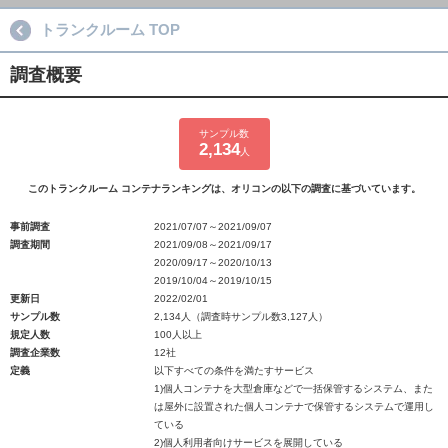
トランクルーム TOP
調査概要
サンプル数
2,134
人
このトランクルーム コンテナランキングは、オリコンの以下の調査に基づいています。
事前調査
2021/07/07～2021/09/07
調査期間
2021/09/08～2021/09/17
2020/09/17～2020/10/13
2019/10/04～2019/10/15
更新日
2022/02/01
サンプル数
2,134人（調査時サンプル数3,127人）
規定人数
100人以上
調査企業数
12社
定義
以下すべての条件を満たすサービス
1)個人コンテナを大型倉庫などで一括保管するシステム、また
は屋外に設置された個人コンテナで保管するシステムで運用し
ている
2)個人利用者向けサービスを展開している