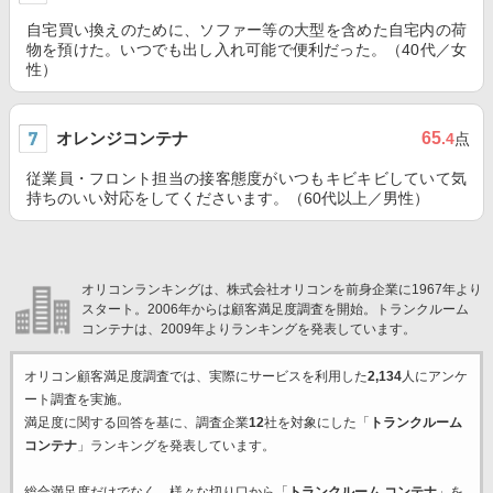
自宅買い換えのために、ソファー等の大型を含めた自宅内の荷
物を預けた。いつでも出し入れ可能で便利だった。（40代／女
性）
オレンジコンテナ
65
.4
点
従業員・フロント担当の接客態度がいつもキビキビしていて気
持ちのいい対応をしてくださいます。（60代以上／男性）
オリコンランキングは、株式会社オリコンを前身企業に1967年より
スタート。2006年からは顧客満足度調査を開始。トランクルーム
コンテナは、2009年よりランキングを発表しています。
オリコン顧客満足度調査では、実際にサービスを利用した
2,134
人にアンケ
ート調査を実施。
満足度に関する回答を基に、調査企業
12
社を対象にした「
トランクルーム
コンテナ
」ランキングを発表しています。
総合満足度だけでなく、様々な切り口から「
トランクルーム コンテナ
」を