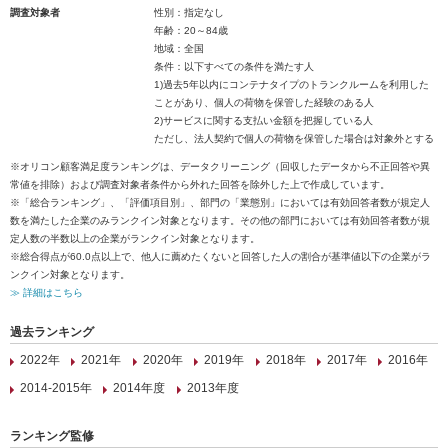
調査対象者
性別：指定なし
年齢：20～84歳
地域：全国
条件：以下すべての条件を満たす人
1)過去5年以内にコンテナタイプのトランクルームを利用した
ことがあり、個人の荷物を保管した経験のある人
2)サービスに関する支払い金額を把握している人
ただし、法人契約で個人の荷物を保管した場合は対象外とする
※オリコン顧客満足度ランキングは、データクリーニング（回収したデータから不正回答や異
常値を排除）および調査対象者条件から外れた回答を除外した上で作成しています。
※「総合ランキング」、「評価項目別」、部門の「業態別」においては有効回答者数が規定人
数を満たした企業のみランクイン対象となります。その他の部門においては有効回答者数が規
定人数の半数以上の企業がランクイン対象となります。
※総合得点が60.0点以上で、他人に薦めたくないと回答した人の割合が基準値以下の企業がラ
ンクイン対象となります。
≫ 詳細はこちら
過去ランキング
2022年
2021年
2020年
2019年
2018年
2017年
2016年
2014-2015年
2014年度
2013年度
ランキング監修