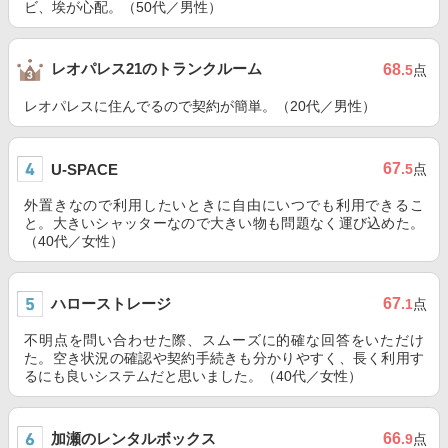
ビ、埃が心配。（50代／男性）
レオパレス21のトランクルーム
68
.5
点
レオパレスに住んでるので契約が簡単。（20代／男性）
67
U-SPACE
.5
点
外置きなので利用したいときに自由にいつでも利用できるこ
と。大きいシャッターなので大きい物も問題なく運び込めた。
（40代／女性）
ハローストレージ
67
.1
点
不明点を問い合わせた際、スムーズに的確な回答をいただけ
た。空き状況の確認や契約手続きも分かりやすく、長く利用す
るにも良いシステムだと思いました。（40代／女性）
加瀬のレンタルボックス
66
.9
点