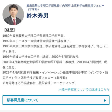
慶應義塾大学理工学部教授／内閣府 上席科学技術政策フェロー
（非常勤）
鈴木秀男
【経歴】
1989年慶應義塾大学理工学部管理工学科卒業。
1992年ロチェスター大学経営大学院修士課程修了。
1996年東京工業大学大学院理工学研究科博士課程経営工学専攻修了。博士（工
学）取得。
1996年筑波大学社会工学系・講師。2002年6月同助教授。
2008年4月慶應義塾大学理工学部管理工学科・准教授。2011年4月同教授、現
在に至る。
2023年4月内閣府 科学技術・イノベーション推進事務局参事官（インフラ・防
災担当）付上席科学技術政策フェロー（非常勤）
研究分野は応用統計解析、品質管理、マーケティング。
≫鈴木研究室についての詳細はこちら
顧客満足度について