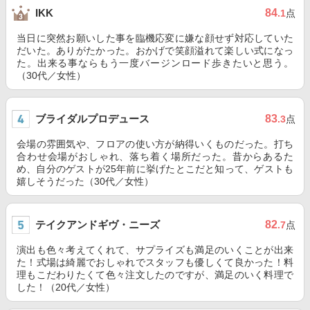
84
IKK
.1
点
当日に突然お願いした事を臨機応変に嫌な顔せず対応していた
だいた。ありがたかった。おかげで笑顔溢れて楽しい式になっ
た。出来る事ならもう一度バージンロード歩きたいと思う。
（30代／女性）
ブライダルプロデュース
83
.3
点
会場の雰囲気や、フロアの使い方が納得いくものだった。打ち
合わせ会場がおしゃれ、落ち着く場所だった。昔からあるた
め、自分のゲストが25年前に挙げたとこだと知って、ゲストも
嬉しそうだった（30代／女性）
テイクアンドギヴ・ニーズ
82
.7
点
演出も色々考えてくれて、サプライズも満足のいくことが出来
た！式場は綺麗でおしゃれでスタッフも優しくて良かった！料
理もこだわりたくて色々注文したのですが、満足のいく料理で
した！（20代／女性）