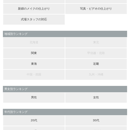
新婦のメイクの仕上がり
写真・ビデオの仕上がり
式場スタッフの対応
地域別ランキング
北海道
東北
関東
甲信越・北陸
東海
近畿
中国・四国
九州・沖縄
男女別ランキング
男性
女性
年代別ランキング
20代
30代