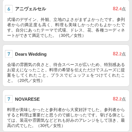
アニヴェルセル
82
.4
点
式場のデザイン、外観、立地のよさがまずよかったです。参列
者からの満足度も高く、料理も美味しかったのもよかったで
す。自分にあったテーマで式場、ドレス、花、各種コーディネ
ートができて満足でした。（30代／女性）
82
Dears Wedding
.2
点
会場の雰囲気の良さと、待合スペースが広いため、特別感ある
お迎えになったこと。料理の希望を伝えただけでスムーズに提
案をしてくれたこと。プラスでビュッフェをつけてくれたこ
と。（20代／女性）
82
NOVARESE
.2
点
料理が美味しかったと参列者から大変好評でした。参列者から
すると料理は重要だと思うので嬉しかったです。挙げる側とし
ては、装花や雰囲気などどれも好みのアレンジをして頂き、最
高の式でした。（30代／女性）