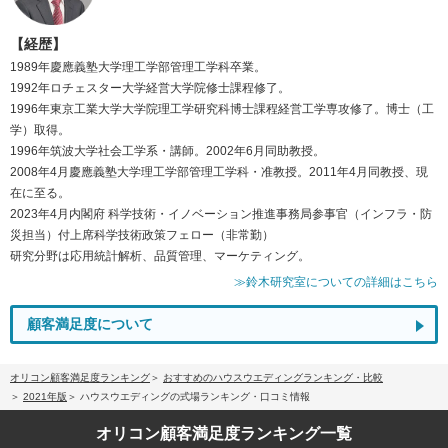
【経歴】
1989年慶應義塾大学理工学部管理工学科卒業。
1992年ロチェスター大学経営大学院修士課程修了。
1996年東京工業大学大学院理工学研究科博士課程経営工学専攻修了。博士（工
学）取得。
1996年筑波大学社会工学系・講師。2002年6月同助教授。
2008年4月慶應義塾大学理工学部管理工学科・准教授。2011年4月同教授、現
在に至る。
2023年4月内閣府 科学技術・イノベーション推進事務局参事官（インフラ・防
災担当）付上席科学技術政策フェロー（非常勤）
研究分野は応用統計解析、品質管理、マーケティング。
≫鈴木研究室についての詳細はこちら
顧客満足度について
オリコン顧客満足度ランキング
おすすめのハウスウエディングランキング・比較
2021年版
ハウスウエディングの式場ランキング・口コミ情報
オリコン顧客満足度
ランキング一覧