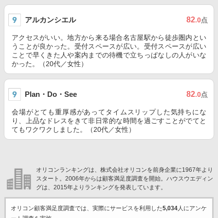
アルカンシエル
82
.0
点
アクセスがいい。地方から来る場合名古屋駅から徒歩圏内とい
うことが良かった。受付スペースが広い。受付スペースが広い
ことで早くきた人や案内までの待機で立ちっぱなしの人がいな
かった。（20代／女性）
Plan・Do・See
82
.0
点
会場がとても重厚感があってタイムスリップした気持ちにな
り、上品なドレスをきて非日常的な時間を過ごすことがでてと
てもワクワクしました。（20代／女性）
オリコンランキングは、株式会社オリコンを前身企業に1967年より
スタート。2006年からは顧客満足度調査を開始。ハウスウエディン
グは、2015年よりランキングを発表しています。
オリコン顧客満足度調査では、実際にサービスを利用した
5,034
人にアンケ