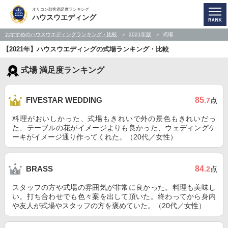
オリコン顧客満足度ランキング
ハウスウエディング
おすすめのハウスウエディングランキング・比較
2021年版
式場
【2021年】ハウスウエディングの式場ランキング・比較
式場 満足度ランキング
85
FIVESTAR WEDDING
.7
点
料理がおいしかった、式場もきれいで外の景色もきれいだっ
た、テーブルの花がイメージよりも良かった、ウェディングケ
ーキがイメージ通り作ってくれた。（20代／女性）
84
BRASS
.2
点
スタッフの方や式場の雰囲気が非常に良かった。料理も美味し
い。打ち合わせでも色々案を出して頂いた。終わってから身内
や友人が式場やスタッフの方を褒めていた。（20代／女性）