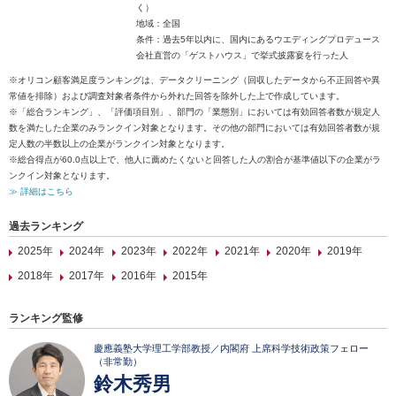
く）
地域：全国
条件：過去5年以内に、国内にあるウエディングプロデュース
会社直営の「ゲストハウス」で挙式披露宴を行った人
※オリコン顧客満足度ランキングは、データクリーニング（回収したデータから不正回答や異
常値を排除）および調査対象者条件から外れた回答を除外した上で作成しています。
※「総合ランキング」、「評価項目別」、部門の「業態別」においては有効回答者数が規定人
数を満たした企業のみランクイン対象となります。その他の部門においては有効回答者数が規
定人数の半数以上の企業がランクイン対象となります。
※総合得点が60.0点以上で、他人に薦めたくないと回答した人の割合が基準値以下の企業がラ
ンクイン対象となります。
≫ 詳細はこちら
過去ランキング
2025年
2024年
2023年
2022年
2021年
2020年
2019年
2018年
2017年
2016年
2015年
ランキング監修
慶應義塾大学理工学部教授／内閣府 上席科学技術政策フェロー
（非常勤）
鈴木秀男