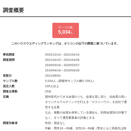
調査概要
サンプル数
5,034
人
このハウスウエディングランキングは、オリコンの以下の調査に基づいています。
事前調査
2020/12/14～2021/04/14
調査期間
2021/04/15～2021/04/26
2020/03/16～2020/03/27
2019/04/19～2019/04/26
更新日
2021/08/02
サンプル数
5,034人（調査時サンプル数5,709人）
規定人数
100人以上
調査企業数
25社
定義
国内挙式ができる会場のうち、会場を貸し切り、自由度の高い
オリジナルウエディングが行える「ゲストハウス」を自社で運
営する企業
なお、複数の会場を保有している場合も、利用会場別の評価で
なく、すべて運営事業者の評価とする
調査対象者
性別：指定なし
年齢：男性18～69歳、女性16～69歳（男女ともに高校生は除