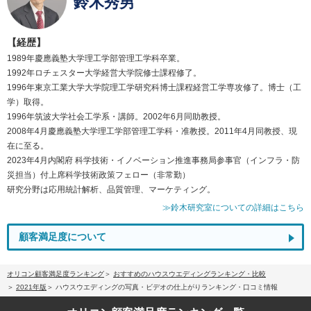
鈴木秀男
【経歴】
1989年慶應義塾大学理工学部管理工学科卒業。
1992年ロチェスター大学経営大学院修士課程修了。
1996年東京工業大学大学院理工学研究科博士課程経営工学専攻修了。博士（工
学）取得。
1996年筑波大学社会工学系・講師。2002年6月同助教授。
2008年4月慶應義塾大学理工学部管理工学科・准教授。2011年4月同教授、現
在に至る。
2023年4月内閣府 科学技術・イノベーション推進事務局参事官（インフラ・防
災担当）付上席科学技術政策フェロー（非常勤）
研究分野は応用統計解析、品質管理、マーケティング。
≫鈴木研究室についての詳細はこちら
顧客満足度について
オリコン顧客満足度ランキング
おすすめのハウスウエディングランキング・比較
2021年版
ハウスウエディングの写真・ビデオの仕上がりランキング・口コミ情報