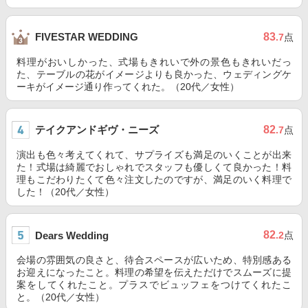
83
FIVESTAR WEDDING
.7
点
料理がおいしかった、式場もきれいで外の景色もきれいだっ
た、テーブルの花がイメージよりも良かった、ウェディングケ
ーキがイメージ通り作ってくれた。（20代／女性）
テイクアンドギヴ・ニーズ
82
.7
点
演出も色々考えてくれて、サプライズも満足のいくことが出来
た！式場は綺麗でおしゃれでスタッフも優しくて良かった！料
理もこだわりたくて色々注文したのですが、満足のいく料理で
した！（20代／女性）
82
Dears Wedding
.2
点
会場の雰囲気の良さと、待合スペースが広いため、特別感ある
お迎えになったこと。料理の希望を伝えただけでスムーズに提
案をしてくれたこと。プラスでビュッフェをつけてくれたこ
と。（20代／女性）