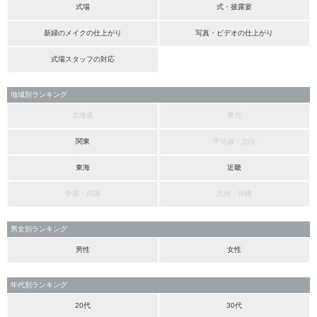
式場
式・披露宴
新婦のメイクの仕上がり
写真・ビデオの仕上がり
式場スタッフの対応
地域別ランキング
北海道
東北
関東
甲信越・北陸
東海
近畿
中国・四国
九州・沖縄
男女別ランキング
男性
女性
年代別ランキング
20代
30代