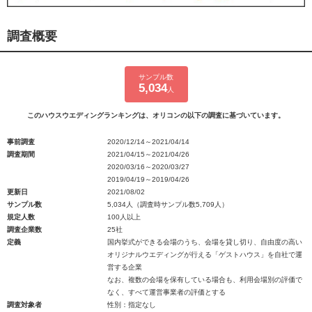
調査概要
サンプル数
5,034
人
このハウスウエディングランキングは、オリコンの以下の調査に基づいています。
事前調査
2020/12/14～2021/04/14
調査期間
2021/04/15～2021/04/26
2020/03/16～2020/03/27
2019/04/19～2019/04/26
更新日
2021/08/02
サンプル数
5,034人（調査時サンプル数5,709人）
規定人数
100人以上
調査企業数
25社
定義
国内挙式ができる会場のうち、会場を貸し切り、自由度の高い
オリジナルウエディングが行える「ゲストハウス」を自社で運
営する企業
なお、複数の会場を保有している場合も、利用会場別の評価で
なく、すべて運営事業者の評価とする
調査対象者
性別：指定なし