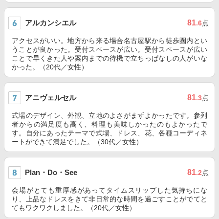
アルカンシエル
81
.6
点
アクセスがいい。地方から来る場合名古屋駅から徒歩圏内とい
うことが良かった。受付スペースが広い。受付スペースが広い
ことで早くきた人や案内までの待機で立ちっぱなしの人がいな
かった。（20代／女性）
アニヴェルセル
81
.3
点
式場のデザイン、外観、立地のよさがまずよかったです。参列
者からの満足度も高く、料理も美味しかったのもよかったで
す。自分にあったテーマで式場、ドレス、花、各種コーディネ
ートができて満足でした。（30代／女性）
Plan・Do・See
81
.2
点
会場がとても重厚感があってタイムスリップした気持ちにな
り、上品なドレスをきて非日常的な時間を過ごすことがでてと
てもワクワクしました。（20代／女性）