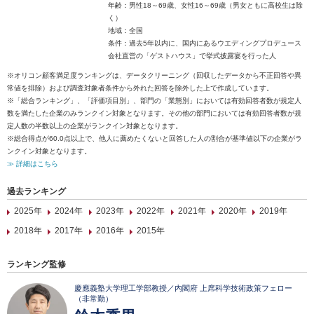
年齢：男性18～69歳、女性16～69歳（男女ともに高校生は除
く）
地域：全国
条件：過去5年以内に、国内にあるウエディングプロデュース
会社直営の「ゲストハウス」で挙式披露宴を行った人
※オリコン顧客満足度ランキングは、データクリーニング（回収したデータから不正回答や異
常値を排除）および調査対象者条件から外れた回答を除外した上で作成しています。
※「総合ランキング」、「評価項目別」、部門の「業態別」においては有効回答者数が規定人
数を満たした企業のみランクイン対象となります。その他の部門においては有効回答者数が規
定人数の半数以上の企業がランクイン対象となります。
※総合得点が60.0点以上で、他人に薦めたくないと回答した人の割合が基準値以下の企業がラ
ンクイン対象となります。
≫ 詳細はこちら
過去ランキング
2025年
2024年
2023年
2022年
2021年
2020年
2019年
2018年
2017年
2016年
2015年
ランキング監修
慶應義塾大学理工学部教授／内閣府 上席科学技術政策フェロー
（非常勤）