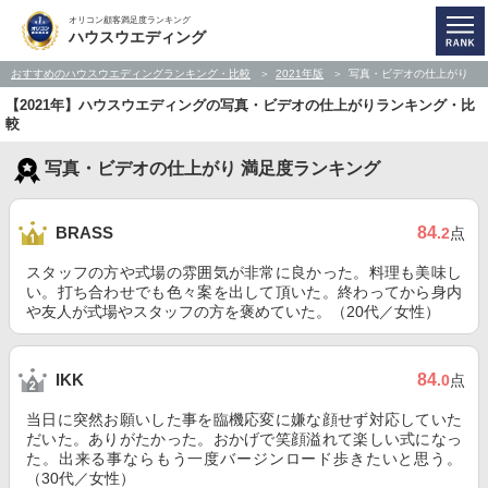
オリコン顧客満足度ランキング
ハウスウエディング
おすすめのハウスウエディングランキング・比較
2021年版
写真・ビデオの仕上がり
【2021年】ハウスウエディングの写真・ビデオの仕上がりランキング・比
較
写真・ビデオの仕上がり 満足度ランキング
84
BRASS
.2
点
スタッフの方や式場の雰囲気が非常に良かった。料理も美味し
い。打ち合わせでも色々案を出して頂いた。終わってから身内
や友人が式場やスタッフの方を褒めていた。（20代／女性）
84
IKK
.0
点
当日に突然お願いした事を臨機応変に嫌な顔せず対応していた
だいた。ありがたかった。おかげで笑顔溢れて楽しい式になっ
た。出来る事ならもう一度バージンロード歩きたいと思う。
（30代／女性）