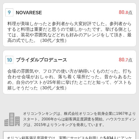
80
NOVARESE
.8
点
料理が美味しかったと参列者から大変好評でした。参列者から
すると料理は重要だと思うので嬉しかったです。挙げる側とし
ては、装花や雰囲気などどれも好みのアレンジをして頂き、最
高の式でした。（30代／女性）
ブライダルプロデュース
80
.7
点
会場の雰囲気や、フロアの使い方が納得いくものだった。打ち
合わせ会場がおしゃれ、落ち着く場所だった。昔からあるた
め、自分のゲストが25年前に挙げたとこだと知って、ゲストも
嬉しそうだった（30代／女性）
オリコンランキングは、株式会社オリコンを前身企業に1967年より
スタート。2006年からは顧客満足度調査を開始。ハウスウエディン
グは、2015年よりランキングを発表しています。
オリコン顧客満足度調査では、実際にサービスを利用した
5,034
人にアンケ