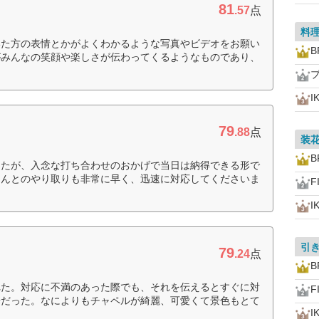
81
.57
点
料
いた方の表情とかがよくわかるような写真やビデオをお願い
B
がみんなの笑顔や楽しさが伝わってくるようなものであり、
I
79
.88
点
装
B
したが、入念な打ち合わせのおかげで当日は納得できる形で
さんとのやり取りも非常に早く、迅速に対応してくださいま
F
I
引
79
.24
点
B
れた。対応に不満のあった際でも、それを伝えるとすぐに対
F
華だった。なによりもチャペルが綺麗、可愛くて景色もとて
I