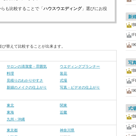
からも比較することで「
ハウスウエディング
」選びにお役
新
B
F
I
並び替えて比較することが出来ます。
写
サロンの清潔度・雰囲気
ウエディングプランナー
B
料理
装花
F
見積りのわかりやすさ
式場
新婦のメイクの仕上がり
写真・ビデオの仕上がり
I
東北
関東
式
東海
近畿
B
九州・沖縄
F
東京都
神奈川県