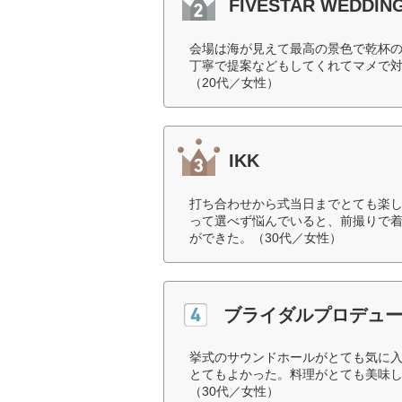
FIVESTAR WEDDIN
会場は海が見えて最高の景色で乾杯
丁寧で提案などもしてくれてマメで
（20代／女性）
IKK
打ち合わせから式当日までとても楽
って選べず悩んでいると、前撮りで着
ができた。（30代／女性）
ブライダルプロデュ
挙式のサウンドホールがとても気に
とてもよかった。料理がとても美味
（30代／女性）