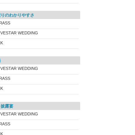
積りのわかりやすさ
RASS
IVESTAR WEDDING
KK
場
IVESTAR WEDDING
RASS
KK
・披露宴
IVESTAR WEDDING
RASS
KK