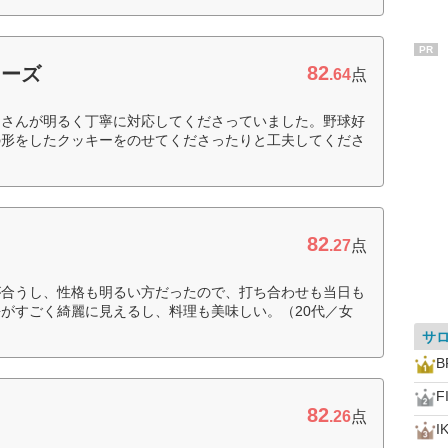
PR
82
ニーズ
.64
点
なさんが明るく丁寧に対応してくださっていました。野球好
の形をしたクッキーをのせてくださったりと工夫してくださ
82
.27
点
が合うし、性格も明るい方だったので、打ち合わせも当日も
がすごく綺麗に見えるし、料理も美味しい。（20代／女
サ
B
F
82
.26
点
I