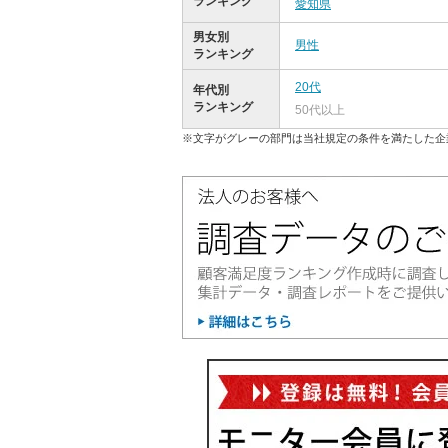
ランキング
愛知県
男女別
男性
ランキング
20代
年代別
ランキング
50代以上
※文字がグレーの部門は当社規定の条件を満たした企