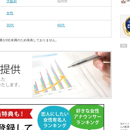
I
大阪府
福岡県
女性
30代
40代
業が2社未満のため発表しておりません。
PR
当サイト
らの配置