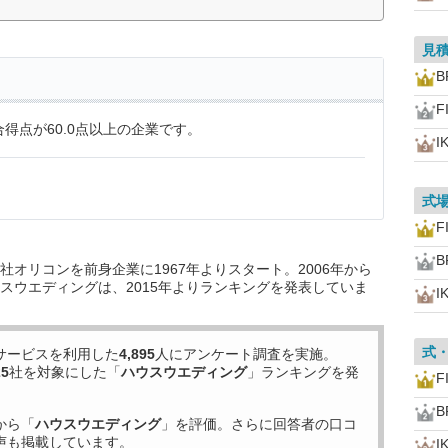
見
B
F
得点が60.0点以上の企業です。
I
式
F
B
オリコンを前身企業に1967年よりスタート。2006年から
スウエディングは、2015年よりランキングを発表していま
I
式
サービスを利用した
4,895
人にアンケート調査を実施。
25
社を対象にした「
ハウスウエディング
」ランキングを発
F
B
から「
ハウスウエディング
」を評価。さらに回答者の口コ
声も掲載しています。
I