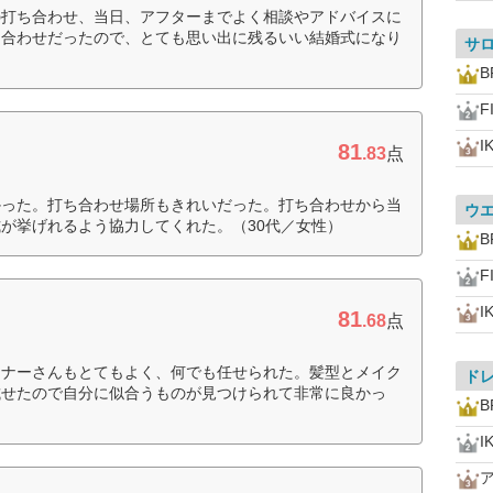
の打ち合わせ、当日、アフターまでよく相談やアドバイスに
ち合わせだったので、とても思い出に残るいい結婚式になり
サ
B
F
I
81
.83
点
かった。打ち合わせ場所もきれいだった。打ち合わせから当
ウ
が挙げれるよう協力してくれた。（30代／女性）
B
F
I
81
.68
点
ンナーさんもとてもよく、何でも任せられた。髪型とメイク
ド
試せたので自分に似合うものが見つけられて非常に良かっ
B
I