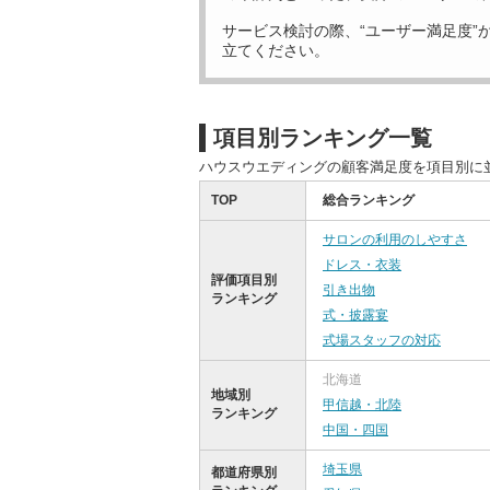
サービス検討の際、“ユーザー満足度”
立てください。
項目別ランキング一覧
ハウスウエディングの顧客満足度を項目別に
TOP
総合ランキング
サロンの利用のしやすさ
ドレス・衣装
評価項目別
引き出物
ランキング
式・披露宴
式場スタッフの対応
北海道
地域別
甲信越・北陸
ランキング
中国・四国
埼玉県
都道府県別