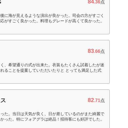
84
G
.36
点
の後に海が見えるような演出が良かった。司会の方がすごく
対応がすごく良かった。料理もグレードが高くて良かった。
83
.66
点
しく、希望通りの式が出来た。衣装もたくさん試着したが迷
れることを提案していただいたりと とっても満足した式
82
ース
.71
点
入った。当日は天気が良く、日が差しているのがまた綺麗で
しかった。特にフォアグラは絶品！招待客にも好評でした。