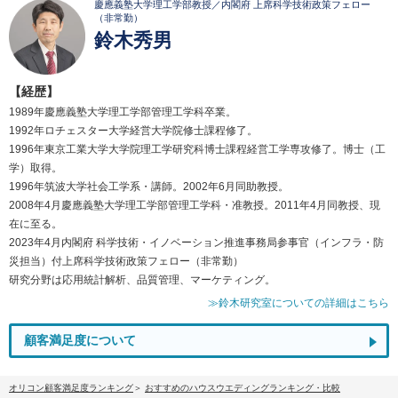
慶應義塾大学理工学部教授／内閣府 上席科学技術政策フェロー
（非常勤）
鈴木秀男
【経歴】
1989年慶應義塾大学理工学部管理工学科卒業。
1992年ロチェスター大学経営大学院修士課程修了。
1996年東京工業大学大学院理工学研究科博士課程経営工学専攻修了。博士（工
学）取得。
1996年筑波大学社会工学系・講師。2002年6月同助教授。
2008年4月慶應義塾大学理工学部管理工学科・准教授。2011年4月同教授、現
在に至る。
2023年4月内閣府 科学技術・イノベーション推進事務局参事官（インフラ・防
災担当）付上席科学技術政策フェロー（非常勤）
研究分野は応用統計解析、品質管理、マーケティング。
≫鈴木研究室についての詳細はこちら
顧客満足度について
オリコン顧客満足度ランキング
おすすめのハウスウエディングランキング・比較