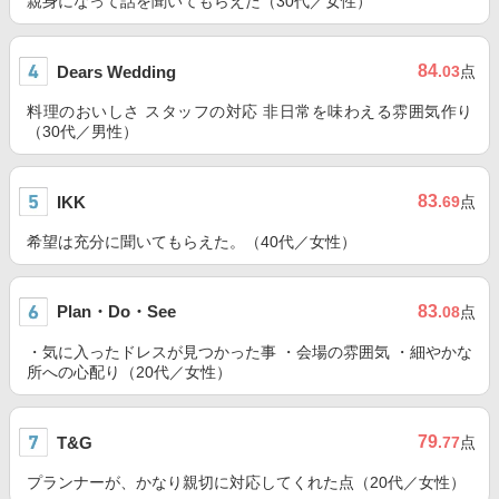
親身になって話を聞いてもらえた（30代／女性）
84
Dears Wedding
.03
点
料理のおいしさ スタッフの対応 非日常を味わえる雰囲気作り
（30代／男性）
83
IKK
.69
点
希望は充分に聞いてもらえた。（40代／女性）
Plan・Do・See
83
.08
点
・気に入ったドレスが見つかった事 ・会場の雰囲気 ・細やかな
所への心配り（20代／女性）
79
T&G
.77
点
プランナーが、かなり親切に対応してくれた点（20代／女性）