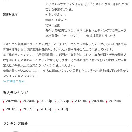
オリジナルウエディングが行える「ゲストハウス」を自社で運
営する事業者が対象。
調査対象者
性別：指定なし
年齢：18歳以上
地域：全国
条件：過去3年以内に、国内にあるウエディングプロデュース
会社直営の「ゲストハウス」で挙式披露宴を行った人
※オリコン顧客満足度ランキングは、データクリーニング（回収したデータから不正回答や異
常値を排除）および調査対象者条件から外れた回答を除外した上で作成しています。
※「総合ランキング」、「評価項目別」、部門の「業態別」においては有効回答者数が規定人
数を満たした企業のみランクイン対象となります。その他の部門においては有効回答者数が規
定人数の半数以上の企業がランクイン対象となります。
※総合得点が60.00点以上で、他人に薦めたくないと回答した人の割合が基準値以下の企業がラ
ンクイン対象となります。
≫ 詳細はこちら
過去ランキング
2025年
2024年
2023年
2022年
2021年
2020年
2019年
2018年
2017年
2016年
2015年
ランキング監修