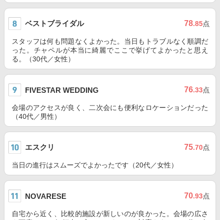
ベストブライダル
78
.85
点
スタッフは何も問題なくよかった。当日もトラブルなく順調だ
った。チャペルが本当に綺麗でここで挙げてよかったと思え
る。（30代／女性）
76
FIVESTAR WEDDING
.33
点
会場のアクセスが良く、二次会にも便利なロケーションだった
（40代／男性）
エスクリ
75
.70
点
当日の進行はスムーズでよかったです（20代／女性）
70
NOVARESE
.93
点
自宅から近く、比較的施設が新しいのが良かった。会場の広さ