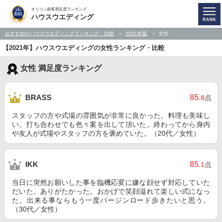
オリコン顧客満足度ランキング
ハウスウエディング
おすすめのハウスウエディングランキング・比較
2021年版
女性
【2021年】ハウスウエディングの女性ランキング・比較
女性 満足度ランキング
85
BRASS
.8
点
スタッフの方や式場の雰囲気が非常に良かった。料理も美味し
い。打ち合わせでも色々案を出して頂いた。終わってから身内
や友人が式場やスタッフの方を褒めていた。（20代／女性）
85
IKK
.1
点
当日に突然お願いした事を臨機応変に嫌な顔せず対応していた
だいた。ありがたかった。おかげで笑顔溢れて楽しい式になっ
た。出来る事ならもう一度バージンロード歩きたいと思う。
（30代／女性）