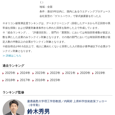
く）
地域：全国
条件：過去5年以内に、国内にあるウエディングプロデュース
会社直営の「ゲストハウス」で挙式披露宴を行った人
※オリコン顧客満足度ランキングは、データクリーニング（回収したデータから不正回答や異
常値を排除）および調査対象者条件から外れた回答を除外した上で作成しています。
※「総合ランキング」、「評価項目別」、部門の「業態別」においては有効回答者数が規定人
数を満たした企業のみランクイン対象となります。その他の部門においては有効回答者数が規
定人数の半数以上の企業がランクイン対象となります。
※総合得点が60.0点以上で、他人に薦めたくないと回答した人の割合が基準値以下の企業がラ
ンクイン対象となります。
≫ 詳細はこちら
過去ランキング
2025年
2024年
2023年
2022年
2021年
2020年
2019年
2018年
2017年
2016年
2015年
ランキング監修
慶應義塾大学理工学部教授／内閣府 上席科学技術政策フェロー
（非常勤）
鈴木秀男