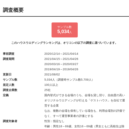
調査概要
サンプル数
5,034
人
このハウスウエディングランキングは、オリコンの以下の調査に基づいています。
事前調査
2020/12/14～2021/04/14
調査期間
2021/04/15～2021/04/26
2020/03/16～2020/03/27
2019/04/19～2019/04/26
更新日
2021/08/02
サンプル数
5,034人（調査時サンプル数5,709人）
規定人数
100人以上
調査企業数
25社
定義
国内挙式ができる会場のうち、会場を貸し切り、自由度の高い
オリジナルウエディングが行える「ゲストハウス」を自社で運
営する企業
なお、複数の会場を保有している場合も、利用会場別の評価で
なく、すべて運営事業者の評価とする
調査対象者
性別：指定なし
年齢：男性18～69歳、女性16～69歳（男女ともに高校生は除