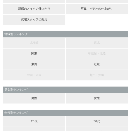
新婦のメイクの仕上がり
写真・ビデオの仕上がり
式場スタッフの対応
地域別ランキング
北海道
東北
関東
甲信越・北陸
東海
近畿
中国・四国
九州・沖縄
男女別ランキング
男性
女性
年代別ランキング
20代
30代