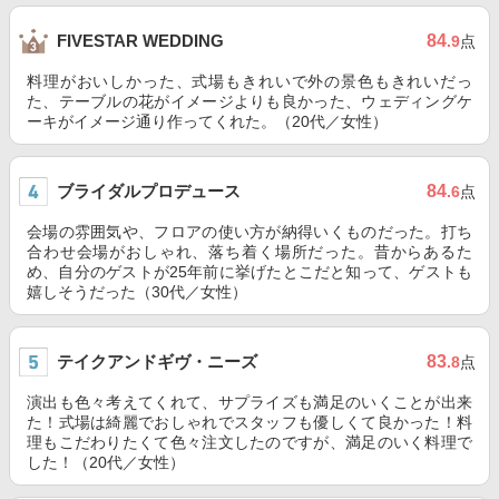
84
FIVESTAR WEDDING
.9
点
料理がおいしかった、式場もきれいで外の景色もきれいだっ
た、テーブルの花がイメージよりも良かった、ウェディングケ
ーキがイメージ通り作ってくれた。（20代／女性）
ブライダルプロデュース
84
.6
点
会場の雰囲気や、フロアの使い方が納得いくものだった。打ち
合わせ会場がおしゃれ、落ち着く場所だった。昔からあるた
め、自分のゲストが25年前に挙げたとこだと知って、ゲストも
嬉しそうだった（30代／女性）
テイクアンドギヴ・ニーズ
83
.8
点
演出も色々考えてくれて、サプライズも満足のいくことが出来
た！式場は綺麗でおしゃれでスタッフも優しくて良かった！料
理もこだわりたくて色々注文したのですが、満足のいく料理で
した！（20代／女性）