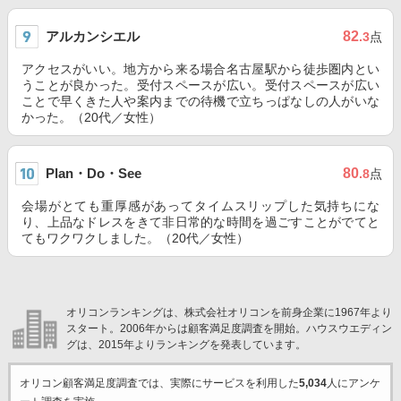
アルカンシエル
82
.3
点
アクセスがいい。地方から来る場合名古屋駅から徒歩圏内とい
うことが良かった。受付スペースが広い。受付スペースが広い
ことで早くきた人や案内までの待機で立ちっぱなしの人がいな
かった。（20代／女性）
Plan・Do・See
80
.8
点
会場がとても重厚感があってタイムスリップした気持ちにな
り、上品なドレスをきて非日常的な時間を過ごすことがでてと
てもワクワクしました。（20代／女性）
オリコンランキングは、株式会社オリコンを前身企業に1967年より
スタート。2006年からは顧客満足度調査を開始。ハウスウエディン
グは、2015年よりランキングを発表しています。
オリコン顧客満足度調査では、実際にサービスを利用した
5,034
人にアンケ