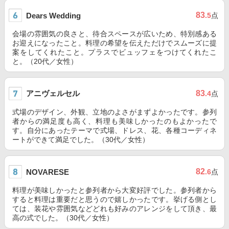
83
Dears Wedding
.5
点
会場の雰囲気の良さと、待合スペースが広いため、特別感ある
お迎えになったこと。料理の希望を伝えただけでスムーズに提
案をしてくれたこと。プラスでビュッフェをつけてくれたこ
と。（20代／女性）
アニヴェルセル
83
.4
点
式場のデザイン、外観、立地のよさがまずよかったです。参列
者からの満足度も高く、料理も美味しかったのもよかったで
す。自分にあったテーマで式場、ドレス、花、各種コーディネ
ートができて満足でした。（30代／女性）
82
NOVARESE
.6
点
料理が美味しかったと参列者から大変好評でした。参列者から
すると料理は重要だと思うので嬉しかったです。挙げる側とし
ては、装花や雰囲気などどれも好みのアレンジをして頂き、最
高の式でした。（30代／女性）