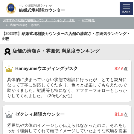
オリコン顧客満足度ランキング
結婚式場相談カウンター
おすすめの結婚式場相談カウンターランキング・比較
2023年版
店舗の清潔さ・雰囲気
【2023年】結婚式場相談カウンターの店舗の清潔さ・雰囲気ランキング・
比較
店舗の清潔さ・雰囲気 満足度ランキング
Hanayumeウエディングデスク
82
.6
点
具体的に決まっていない状態で相談に行ったが、とても親身に
なって丁寧に対応してくださり、色々と提案してもらえたので
助かりました。勧誘等も特になく、アフターフォローもしっか
りしてくれました。（30代／女性）
ゼクシィ相談カウンター
81
.5
点
雰囲気や大体のイメージしか伝えられなかったのに、それをし
っかり理解してくれて頭でイメージしていたような式場を提案