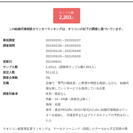
サンプル数
2,203
人
この結婚式場相談カウンターランキングは、オリコンの以下の調査に基づいています。
事前調査
2023/02/01～2023/02/27
調査期間
2023/02/28～2023/03/15
2022/02/18～2022/03/09
2021/03/19～2021/03/26
更新日
2023/08/01
サンプル数
2,203人（調査時サンプル数2,891人）
規定人数
50人以上
調査企業数
5社
定義
店舗で「専門の相談員」に希望や理想を相談しながら、結婚式
場を探していくサービスを提供している企業
調査対象者
性別：指定なし
年齢：18～69歳（高校生は除く）
地域：全国
条件：過去5年以内に自分の挙式のために結婚式場相談カウン
ターを経由し、式場見学またはブライダルフェアの予約を行っ
た人
※オリコン顧客満足度ランキングは、データクリーニング（回収したデータから不正回答や異