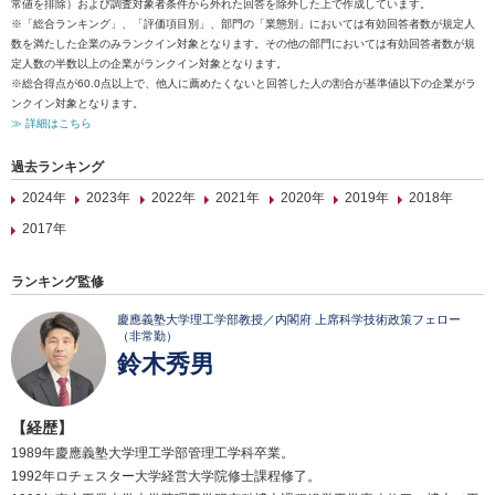
常値を排除）および調査対象者条件から外れた回答を除外した上で作成しています。
※「総合ランキング」、「評価項目別」、部門の「業態別」においては有効回答者数が規定人
数を満たした企業のみランクイン対象となります。その他の部門においては有効回答者数が規
定人数の半数以上の企業がランクイン対象となります。
※総合得点が60.0点以上で、他人に薦めたくないと回答した人の割合が基準値以下の企業がラ
ンクイン対象となります。
≫ 詳細はこちら
過去ランキング
2024年
2023年
2022年
2021年
2020年
2019年
2018年
2017年
ランキング監修
慶應義塾大学理工学部教授／内閣府 上席科学技術政策フェロー
（非常勤）
鈴木秀男
【経歴】
1989年慶應義塾大学理工学部管理工学科卒業。
1992年ロチェスター大学経営大学院修士課程修了。