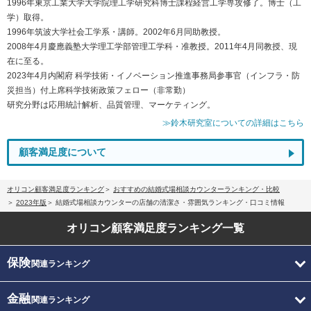
1996年東京工業大学大学院理工学研究科博士課程経営工学専攻修了。博士（工
学）取得。
1996年筑波大学社会工学系・講師。2002年6月同助教授。
2008年4月慶應義塾大学理工学部管理工学科・准教授。2011年4月同教授、現
在に至る。
2023年4月内閣府 科学技術・イノベーション推進事務局参事官（インフラ・防
災担当）付上席科学技術政策フェロー（非常勤）
研究分野は応用統計解析、品質管理、マーケティング。
≫鈴木研究室についての詳細はこちら
顧客満足度について
オリコン顧客満足度ランキング
おすすめの結婚式場相談カウンターランキング・比較
2023年版
結婚式場相談カウンターの店舗の清潔さ・雰囲気ランキング・口コミ情報
オリコン顧客満足度
ランキング一覧
保険
関連ランキング
金融
関連ランキング