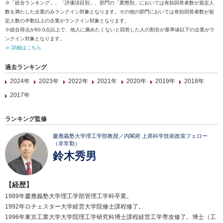
※「総合ランキング」、「評価項目別」、部門の「業態別」においては有効回答者数が規定人
数を満たした企業のみランクイン対象となります。その他の部門においては有効回答者数が規
定人数の半数以上の企業がランクイン対象となります。
※総合得点が60.0点以上で、他人に薦めたくないと回答した人の割合が基準値以下の企業がラ
ンクイン対象となります。
≫ 詳細はこちら
過去ランキング
2024年
2023年
2022年
2021年
2020年
2019年
2018年
2017年
ランキング監修
慶應義塾大学理工学部教授／内閣府 上席科学技術政策フェロー
（非常勤）
鈴木秀男
【経歴】
1989年慶應義塾大学理工学部管理工学科卒業。
1992年ロチェスター大学経営大学院修士課程修了。
1996年東京工業大学大学院理工学研究科博士課程経営工学専攻修了。博士（工