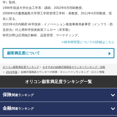
学）取得。
1996年筑波大学社会工学系・講師。2002年6月同助教授。
2008年4月慶應義塾大学理工学部管理工学科・准教授。2011年4月同教授、現
在に至る。
2023年4月内閣府 科学技術・イノベーション推進事務局参事官（インフラ・防
災担当）付上席科学技術政策フェロー（非常勤）
研究分野は応用統計解析、品質管理、マーケティング。
≫鈴木研究室についての詳細はこちら
顧客満足度について
オリコン顧客満足度ランキング
おすすめの結婚式場相談カウンターランキング・比較
2023年版
結婚式場相談カウンターの特典・キャンペーンランキング・口コミ情報
オリコン顧客満足度
ランキング一覧
保険
関連ランキング
金融
関連ランキング