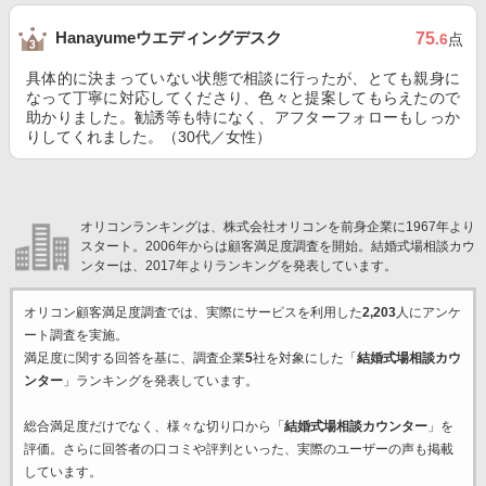
Hanayumeウエディングデスク
75
.6
点
具体的に決まっていない状態で相談に行ったが、とても親身に
なって丁寧に対応してくださり、色々と提案してもらえたので
助かりました。勧誘等も特になく、アフターフォローもしっか
りしてくれました。（30代／女性）
オリコンランキングは、株式会社オリコンを前身企業に1967年より
スタート。2006年からは顧客満足度調査を開始。結婚式場相談カウ
ンターは、2017年よりランキングを発表しています。
オリコン顧客満足度調査では、実際にサービスを利用した
2,203
人にアンケ
ート調査を実施。
満足度に関する回答を基に、調査企業
5
社を対象にした「
結婚式場相談カウ
ンター
」ランキングを発表しています。
総合満足度だけでなく、様々な切り口から「
結婚式場相談カウンター
」を
評価。さらに回答者の口コミや評判といった、実際のユーザーの声も掲載
しています。