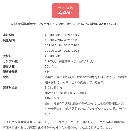
サンプル数
2,203
人
この結婚式場相談カウンターランキングは、オリコンの以下の調査に基づいています。
事前調査
2023/02/01～2023/02/27
調査期間
2023/02/28～2023/03/15
2022/02/18～2022/03/09
2021/03/19～2021/03/26
更新日
2023/08/01
サンプル数
2,203人（調査時サンプル数2,891人）
規定人数
50人以上
調査企業数
5社
定義
店舗で「専門の相談員」に希望や理想を相談しながら、結婚式
場を探していくサービスを提供している企業
調査対象者
性別：指定なし
年齢：18～69歳（高校生は除く）
地域：全国
条件：過去5年以内に自分の挙式のために結婚式場相談カウン
ターを経由し、式場見学またはブライダルフェアの予約を行っ
た人
※オリコン顧客満足度ランキングは、データクリーニング（回収したデータから不正回答や異
常値を排除）および調査対象者条件から外れた回答を除外した上で作成しています。