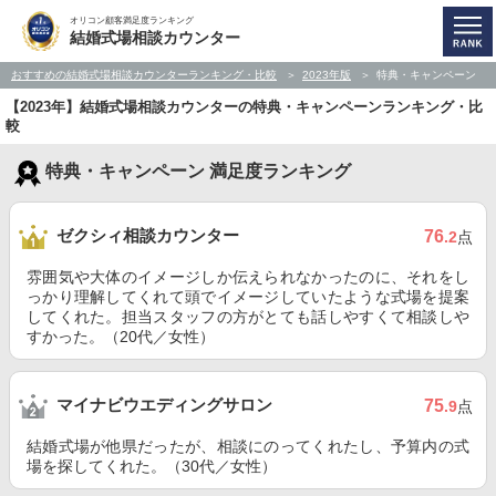
オリコン顧客満足度ランキング
結婚式場相談カウンター
おすすめの結婚式場相談カウンターランキング・比較
2023年版
特典・キャンペーン
【2023年】結婚式場相談カウンターの特典・キャンペーンランキング・比
較
特典・キャンペーン 満足度ランキング
ゼクシィ相談カウンター
76
.2
点
雰囲気や大体のイメージしか伝えられなかったのに、それをし
っかり理解してくれて頭でイメージしていたような式場を提案
してくれた。担当スタッフの方がとても話しやすくて相談しや
すかった。（20代／女性）
マイナビウエディングサロン
75
.9
点
結婚式場が他県だったが、相談にのってくれたし、予算内の式
場を探してくれた。（30代／女性）