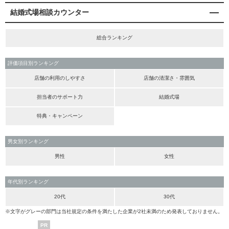
結婚式場相談カウンター
総合ランキング
評価項目別ランキング
店舗の利用のしやすさ
店舗の清潔さ・雰囲気
担当者のサポート力
結婚式場
特典・キャンペーン
男女別ランキング
男性
女性
年代別ランキング
20代
30代
※文字がグレーの部門は当社規定の条件を満たした企業が2社未満のため発表しておりません。
PR