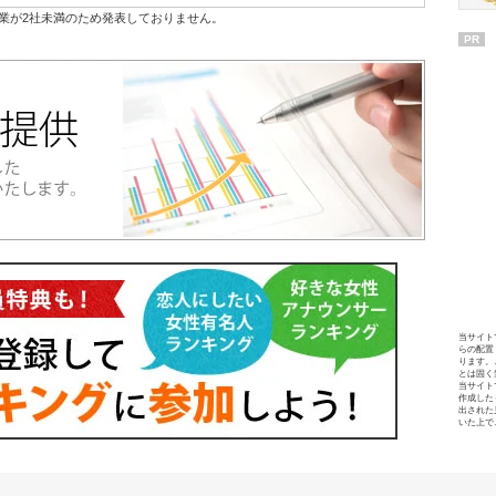
業が2社未満のため発表しておりません。
PR
当サイト
らの配置
ります。
とは固く
当サイト
作成した
出された
いた上で