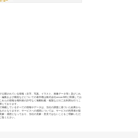
で公開されている情報（文字、写真、イラスト、画像データ等）及びこれ
・編集および構造などについての著作権は株式会社oricon MEに帰属してお
これらの情報を権利者の許可なく無断転載・複製などの二次利用を行うこ
禁じております。
で掲載しているすべての情報やデータは、当社の調査に基づいた結果から
ものとなりますが、サービスへの感想については、サービスの利用者が提
見解・感想となっており、当社の見解・意見ではないことをご理解いただ
ご覧ください。