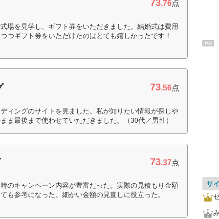
73
.76
点
で式場を見学し、ギフト券をいただきました。結婚式は費用
しつつギフト券をいただけたのはとても嬉しかったです！
PR
73
グ
.56
点
エディングのサイトを見ました。私が知りたい情報が探しや
まま最後まで使わせていただきました。（30代／男性）
73
グ
.37
点
サ
約時のキャンペーン内容が豊富だった。実際の見積もり金額
とても参考になった。細かい金額の見直しに役立った。