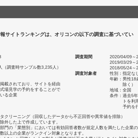
情報サイトランキングは、オリコンの以下の調査に基づいてい
8
調査期間
2020/04/09～2
2019/03/29～2
11人（調査時サンプル数3,235人）
2018/05/24～2
調査対象者
性別：指定な
年齢：男性18
掲載されており、サイトを経由
除く）
式場見学の予約をすることがで
地域：全国
いる企業
条件：過去5
トを利
予約を
タクリーニング（回収したデータから不正回答や異常値を排除）
除外した上で作成しています。
部門の「業態別」においては有効回答者数が規定人数を満たした企業の
数以上の企業がランクイン対象となります。