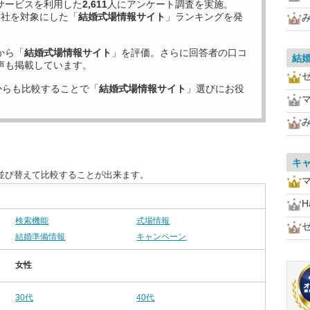
サービスを利用した
2,611
人にアンケート調査を実施。
7
社を対象にした「
結婚式場情報サイト
」ランキングを発
から「
結婚式場情報サイト
」を評価。さらに回答者の口コ
結
声も掲載しています。
からも比較することで「
結婚式場情報サイト
」選びにお役
キ
並び替えて比較することが出来ます。
H
検索機能
式場情報
結婚準備情報
キャンペーン
女性
30代
40代