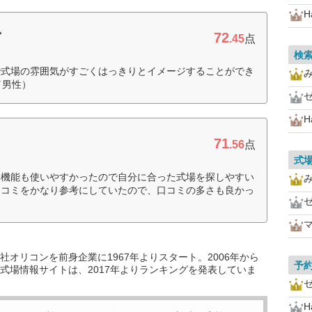
H
72
グ
.45
点
検
で式場の雰囲気がすごくはっきりとイメージすることができ
／男性）
H
71
.56
点
式
み機能も使いやすかったので自分に合った式場を探しやすい
口コミをかなり参考にしていたので、口コミの多さも良かっ
オリコンを前身企業に1967年よりスタート。2006年から
予
式場情報サイトは、2017年よりランキングを発表していま
H