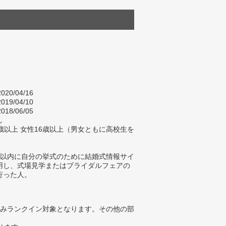
020/04/16
019/04/10
018/06/05
し
歳以上 女性16歳以上（男女ともに高校生を
年以内に自分の挙式のために結婚式情報サイ
用し、式場見学またはブライダルフェアの
行った人。
みランクイン対象となります。その他の部