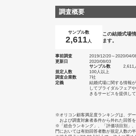
調査概要
サンプル数
この結婚式場
2,611
ます。
人
事前調査
2019/12/20～2020/04/0
更新日
2020/08/03
サンプル数
2,6
規定人数
100人以上
調査企業数
7社
定義
結婚式場に関する情報が
してブライダルフェアや
きるサービスを提供して
※オリコン顧客満足度ランキングは、デー
および調査対象者条件から外れた回答を
※「総合ランキング」、「評価項目別」、
門においては有効回答者数が規定人数の半