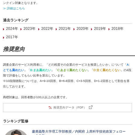
ンクイン対象となります。
≫ 詳細はこちら
過去ランキング
2024年
2023年
2022年
2021年
2020年
2019年
2018年
2017年
推奨意向
調査企業のサービス利用者に、「どの程度その企業のサービスを推奨したいか」について「
A:
とても薦めたい
」「
B:まあ薦めたい
」「
C:あまり薦めたくない
」「
D:全く薦めたくない
」の4段
階で評価をしてもらい比率を算出しています。
※10段階聴取については、A=9-10回答、B=6-8回答、C=3-5回答、D=1-2回答として割合を算
出しております。
商標対象は、回答者数が100人以上の企業です。
推奨意向データ（PDF）
ランキング監修
慶應義塾大学理工学部教授／内閣府 上席科学技術政策フェロー