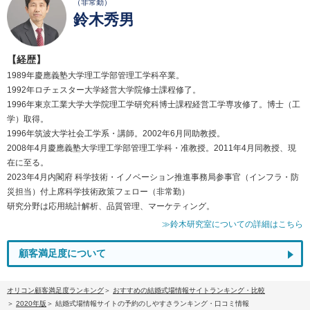
（非常勤）
鈴木秀男
【経歴】
1989年慶應義塾大学理工学部管理工学科卒業。
1992年ロチェスター大学経営大学院修士課程修了。
1996年東京工業大学大学院理工学研究科博士課程経営工学専攻修了。博士（工
学）取得。
1996年筑波大学社会工学系・講師。2002年6月同助教授。
2008年4月慶應義塾大学理工学部管理工学科・准教授。2011年4月同教授、現
在に至る。
2023年4月内閣府 科学技術・イノベーション推進事務局参事官（インフラ・防
災担当）付上席科学技術政策フェロー（非常勤）
研究分野は応用統計解析、品質管理、マーケティング。
≫鈴木研究室についての詳細はこちら
顧客満足度について
オリコン顧客満足度ランキング
おすすめの結婚式場情報サイトランキング・比較
2020年版
結婚式場情報サイトの予約のしやすさランキング・口コミ情報