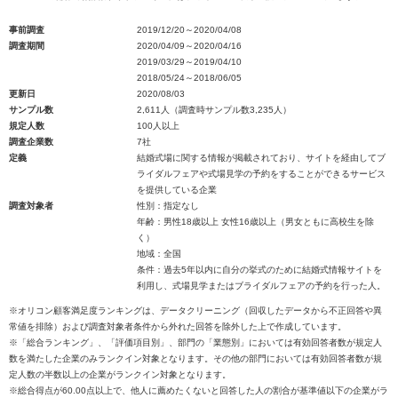
事前調査
2019/12/20～2020/04/08
調査期間
2020/04/09～2020/04/16
2019/03/29～2019/04/10
2018/05/24～2018/06/05
更新日
2020/08/03
サンプル数
2,611人（調査時サンプル数3,235人）
規定人数
100人以上
調査企業数
7社
定義
結婚式場に関する情報が掲載されており、サイトを経由してブ
ライダルフェアや式場見学の予約をすることができるサービス
を提供している企業
調査対象者
性別：指定なし
年齢：男性18歳以上 女性16歳以上（男女ともに高校生を除
く）
地域：全国
条件：過去5年以内に自分の挙式のために結婚式情報サイトを
利用し、式場見学またはブライダルフェアの予約を行った人。
※オリコン顧客満足度ランキングは、データクリーニング（回収したデータから不正回答や異
常値を排除）および調査対象者条件から外れた回答を除外した上で作成しています。
※「総合ランキング」、「評価項目別」、部門の「業態別」においては有効回答者数が規定人
数を満たした企業のみランクイン対象となります。その他の部門においては有効回答者数が規
定人数の半数以上の企業がランクイン対象となります。
※総合得点が60.00点以上で、他人に薦めたくないと回答した人の割合が基準値以下の企業がラ