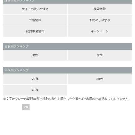
評価項目別ランキング
サイトの使いやすさ
検索機能
式場情報
予約のしやすさ
結婚準備情報
キャンペーン
男女別ランキング
男性
女性
年代別ランキング
20代
30代
40代
※文字がグレーの部門は当社規定の条件を満たした企業が2社未満のため発表しておりません。
PR