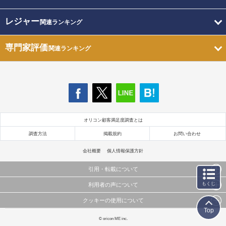
レジャー
関連ランキング
専門家評価
関連ランキング
オリコン顧客満足度調査とは
調査方法
掲載規約
お問い合わせ
会社概要
個人情報保護方針
引用・転載について
もくじ
利用者の声について
当サイトで公開されている情報（文字、写真、イラスト、画像データ等）及びこれらの配置・
編集および構造などについての著作権は株式会社oricon MEに帰属しております。
クッキーの使用について
当サイトに掲載している内容はすべてサービスの利用者が提出された見解・感想です。
これらの情報を権利者の許可なく無断転載・複製などの二次利用を行うことは固く禁じており
Top
弊社が内容について正確性を含め一切保証するものではありません。
ます。
このサイトでは Cookie を使用して、ユーザーに合わせたコンテンツや広告の表示、ソーシャル
© oricon ME inc.
弊社の見解・ 意見ではないことをご理解いただいた上でご覧ください。