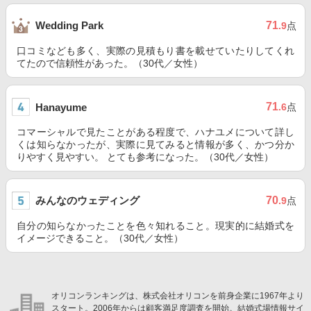
71
Wedding Park
.9
点
口コミなども多く、実際の見積もり書を載せていたりしてくれ
てたので信頼性があった。（30代／女性）
71
Hanayume
.6
点
コマーシャルで見たことがある程度で、ハナユメについて詳し
くは知らなかったが、実際に見てみると情報が多く、かつ分か
りやすく見やすい。 とても参考になった。（30代／女性）
みんなのウェディング
70
.9
点
自分の知らなかったことを色々知れること。現実的に結婚式を
イメージできること。（30代／女性）
オリコンランキングは、株式会社オリコンを前身企業に1967年より
スタート。2006年からは顧客満足度調査を開始。結婚式場情報サイ