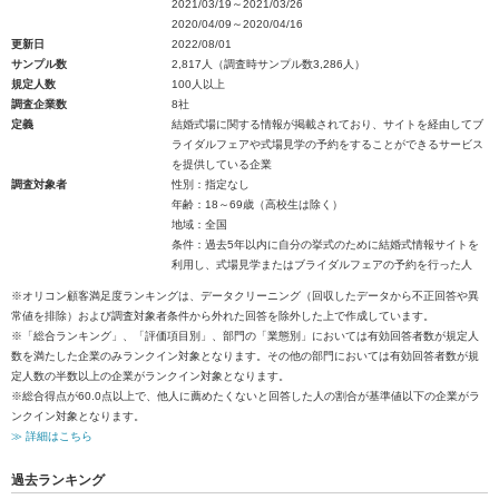
2021/03/19～2021/03/26
2020/04/09～2020/04/16
更新日
2022/08/01
サンプル数
2,817人（調査時サンプル数3,286人）
規定人数
100人以上
調査企業数
8社
定義
結婚式場に関する情報が掲載されており、サイトを経由してブ
ライダルフェアや式場見学の予約をすることができるサービス
を提供している企業
調査対象者
性別：指定なし
年齢：18～69歳（高校生は除く）
地域：全国
条件：過去5年以内に自分の挙式のために結婚式情報サイトを
利用し、式場見学またはブライダルフェアの予約を行った人
※オリコン顧客満足度ランキングは、データクリーニング（回収したデータから不正回答や異
常値を排除）および調査対象者条件から外れた回答を除外した上で作成しています。
※「総合ランキング」、「評価項目別」、部門の「業態別」においては有効回答者数が規定人
数を満たした企業のみランクイン対象となります。その他の部門においては有効回答者数が規
定人数の半数以上の企業がランクイン対象となります。
※総合得点が60.0点以上で、他人に薦めたくないと回答した人の割合が基準値以下の企業がラ
ンクイン対象となります。
≫ 詳細はこちら
過去ランキング