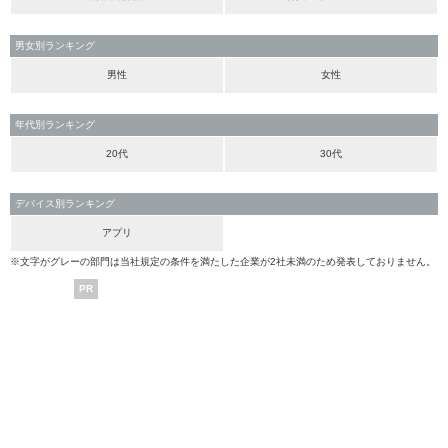
男女別ランキング
男性
女性
年代別ランキング
20代
30代
デバイス別ランキング
アプリ
※文字がグレーの部門は当社規定の条件を満たした企業が2社未満のため発表しておりません。
PR