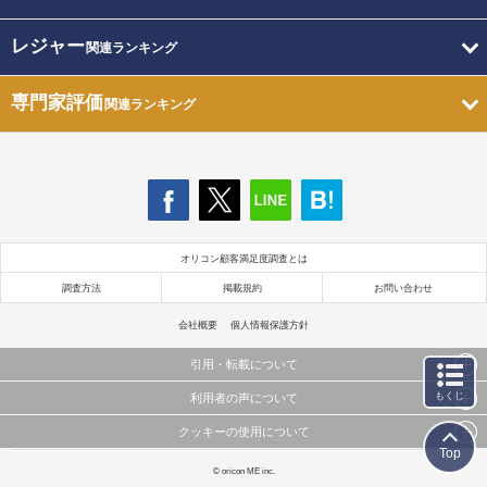
レジャー
関連ランキング
専門家評価
関連ランキング
オリコン顧客満足度調査とは
調査方法
掲載規約
お問い合わせ
会社概要
個人情報保護方針
引用・転載について
もくじ
利用者の声について
当サイトで公開されている情報（文字、写真、イラスト、画像データ等）及びこれらの配置・
編集および構造などについての著作権は株式会社oricon MEに帰属しております。
クッキーの使用について
当サイトに掲載している内容はすべてサービスの利用者が提出された見解・感想です。
これらの情報を権利者の許可なく無断転載・複製などの二次利用を行うことは固く禁じており
Top
弊社が内容について正確性を含め一切保証するものではありません。
ます。
このサイトでは Cookie を使用して、ユーザーに合わせたコンテンツや広告の表示、ソーシャル
© oricon ME inc.
弊社の見解・ 意見ではないことをご理解いただいた上でご覧ください。