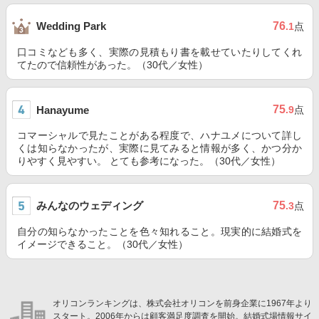
76
Wedding Park
.1
点
口コミなども多く、実際の見積もり書を載せていたりしてくれ
てたので信頼性があった。（30代／女性）
75
Hanayume
.9
点
コマーシャルで見たことがある程度で、ハナユメについて詳し
くは知らなかったが、実際に見てみると情報が多く、かつ分か
りやすく見やすい。 とても参考になった。（30代／女性）
みんなのウェディング
75
.3
点
自分の知らなかったことを色々知れること。現実的に結婚式を
イメージできること。（30代／女性）
オリコンランキングは、株式会社オリコンを前身企業に1967年より
スタート。2006年からは顧客満足度調査を開始。結婚式場情報サイ