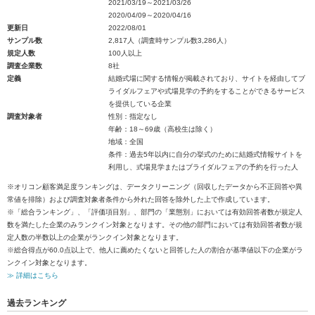
2021/03/19～2021/03/26
2020/04/09～2020/04/16
更新日
2022/08/01
サンプル数
2,817人（調査時サンプル数3,286人）
規定人数
100人以上
調査企業数
8社
定義
結婚式場に関する情報が掲載されており、サイトを経由してブ
ライダルフェアや式場見学の予約をすることができるサービス
を提供している企業
調査対象者
性別：指定なし
年齢：18～69歳（高校生は除く）
地域：全国
条件：過去5年以内に自分の挙式のために結婚式情報サイトを
利用し、式場見学またはブライダルフェアの予約を行った人
※オリコン顧客満足度ランキングは、データクリーニング（回収したデータから不正回答や異
常値を排除）および調査対象者条件から外れた回答を除外した上で作成しています。
※「総合ランキング」、「評価項目別」、部門の「業態別」においては有効回答者数が規定人
数を満たした企業のみランクイン対象となります。その他の部門においては有効回答者数が規
定人数の半数以上の企業がランクイン対象となります。
※総合得点が60.0点以上で、他人に薦めたくないと回答した人の割合が基準値以下の企業がラ
ンクイン対象となります。
≫ 詳細はこちら
過去ランキング