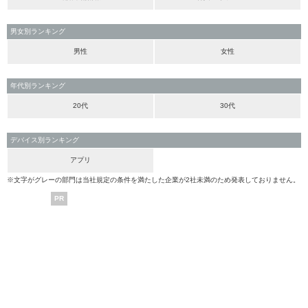
男女別ランキング
男性
女性
年代別ランキング
20代
30代
デバイス別ランキング
アプリ
※文字がグレーの部門は当社規定の条件を満たした企業が2社未満のため発表しておりません。
PR