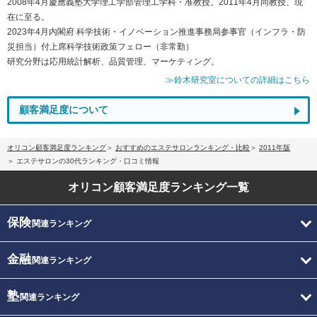
2008年4月慶應義塾大学理工学部管理工学科・准教授。2011年4月同教授、現
在に至る。
2023年4月内閣府 科学技術・イノベーション推進事務局参事官（インフラ・防
災担当）付上席科学技術政策フェロー（非常勤）
研究分野は応用統計解析、品質管理、マーケティング。
≫鈴木研究室についての詳細はこちら
顧客満足度について
オリコン顧客満足度ランキング
おすすめのエステサロンランキング・比較
2011年版
エステサロンの30代ランキング・口コミ情報
オリコン顧客満足度
ランキング一覧
保険
関連ランキング
金融
関連ランキング
塾
関連ランキング