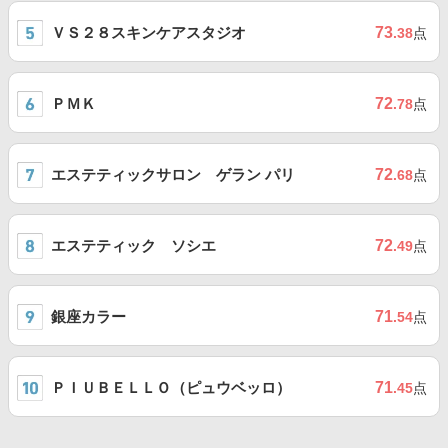
ＶＳ２８スキンケアスタジオ
73
.38
点
ＰＭＫ
72
.78
点
エステティックサロン ゲラン パリ
72
.68
点
エステティック ソシエ
72
.49
点
銀座カラー
71
.54
点
ＰＩＵＢＥＬＬＯ（ピュウベッロ）
71
.45
点