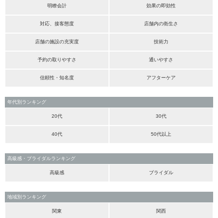
明瞭会計
効果の即効性
対応、接客態度
店舗内の衛生さ
店舗の施設の充実度
技術力
予約の取りやすさ
通いやすさ
信頼性・知名度
アフターケア
年代別ランキング
20代
30代
40代
50代以上
高級感・ブライダルランキング
高級感
ブライダル
地域別ランキング
関東
関西