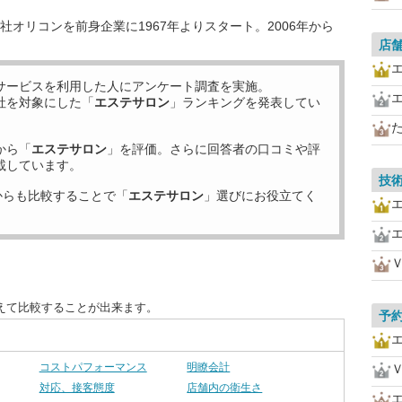
オリコンを前身企業に1967年よりスタート。2006年から
店
サービスを利用した
人にアンケート調査を実施。
社を対象にした「
エステサロン
」ランキングを発表してい
から「
エステサロン
」を評価。さらに回答者の口コミや評
載しています。
技
からも比較することで「
エステサロン
」選びにお役立てく
えて比較することが出来ます。
予
コストパフォーマンス
明瞭会計
対応、接客態度
店舗内の衛生さ