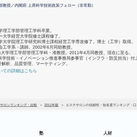
部教授／内閣府 上席科学技術政策フェロー（非常勤）
大学理工学部管理工学科卒業。
ター大学経営大学院修士課程修了。
大学大学院理工学研究科博士課程経営工学専攻修了。博士（工学）取得。
社会工学系・講師。2002年6月同助教授。
義塾大学理工学部管理工学科・准教授。2011年4月同教授、現在に至る。
府 科学技術・イノベーション推進事務局参事官（インフラ・防災担当）
計解析、品質管理、マーケティング。
いての詳細はこちら
サロンランキング・比較
2011年版
エステサロンの信頼性・知名度ランキング・口
塾
人材