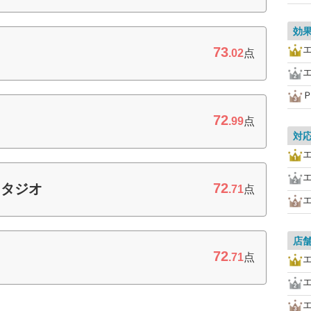
効
73
.02
点
72
.99
点
対
72
スタジオ
.71
点
店
72
.71
点