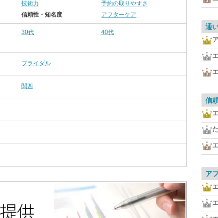
技術力
予約の取りやすさ
信頼性・知名度
アフターケア
通
30代
40代
ブライダル
関西
信
ア