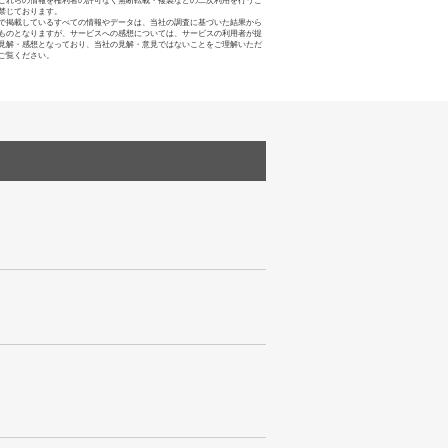
これらの情報を権利者の許可なく無断転載・複製などの二次利用を行うこ
禁じております。
で掲載しているすべての情報やデータは、当社の調査に基づいた結果から
ものとなりますが、サービスへの感想については、サービスの利用者が提
見解・感想となっており、当社の見解・意見ではないことをご理解いただ
ご覧ください。