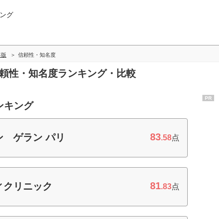
ング
年版
信頼性・知名度
信頼性・知名度ランキング・比較
PR
ンキング
83
 ゲラン パリ
.58
点
81
ィクリニック
.83
点