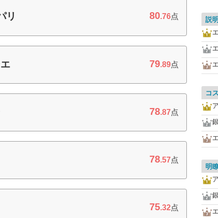
80
パリ
.76
点
説
79
シエ
.89
点
コ
78
ン
.87
点
78
Ｃ
.57
点
明
75
.32
点