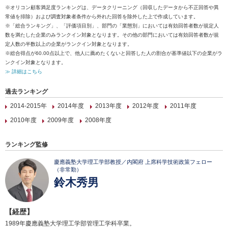
※オリコン顧客満足度ランキングは、データクリーニング（回収したデータから不正回答や異
常値を排除）および調査対象者条件から外れた回答を除外した上で作成しています。
※「総合ランキング」、「評価項目別」、部門の「業態別」においては有効回答者数が規定人
数を満たした企業のみランクイン対象となります。その他の部門においては有効回答者数が規
定人数の半数以上の企業がランクイン対象となります。
※総合得点が60.00点以上で、他人に薦めたくないと回答した人の割合が基準値以下の企業がラ
ンクイン対象となります。
≫ 詳細はこちら
過去ランキング
2014-2015年
2014年度
2013年度
2012年度
2011年度
2010年度
2009年度
2008年度
ランキング監修
慶應義塾大学理工学部教授／内閣府 上席科学技術政策フェロー
（非常勤）
鈴木秀男
【経歴】
1989年慶應義塾大学理工学部管理工学科卒業。