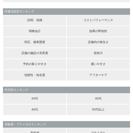
評価項目別ランキング
説明、知識
コストパフォーマンス
明瞭会計
効果の即効性
対応、接客態度
店舗内の衛生さ
店舗の施設の充実度
技術力
予約の取りやすさ
通いやすさ
信頼性・知名度
アフターケア
年代別ランキング
20代
30代
40代
50代以上
高級感・ブライダルランキング
高級感
ブライダル