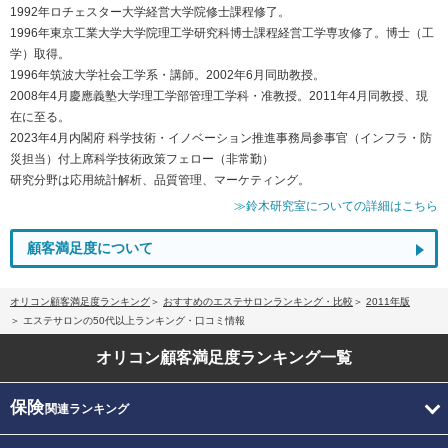
1992年ロチェスター大学経営大学院修士課程修了。
1996年東京工業大学大学院理工学研究科博士課程経営工学専攻修了。博士（工
学）取得。
1996年筑波大学社会工学系・講師。2002年6月同助教授。
2008年4月慶應義塾大学理工学部管理工学科・准教授。2011年4月同教授、現
在に至る。
2023年4月内閣府 科学技術・イノベーション推進事務局参事官（インフラ・防
災担当）付上席科学技術政策フェロー（非常勤）
研究分野は応用統計解析、品質管理、マーケティング。
≫鈴木研究室についての詳細はこちら
顧客満足度について
オリコン顧客満足度ランキング
おすすめのエステサロンランキング・比較
2011年版
エステサロンの50代以上ランキング・口コミ情報
オリコン顧客満足度
ランキング一覧
保険
関連ランキング