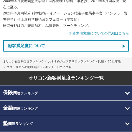
2008年4月慶應義塾大学理工学部管理工学科・准教授。2011年4月同教授、現
在に至る。
2023年4月内閣府 科学技術・イノベーション推進事務局参事官（インフラ・防
災担当）付上席科学技術政策フェロー（非常勤）
研究分野は応用統計解析、品質管理、マーケティング。
≫鈴木研究室についての詳細はこちら
顧客満足度について
オリコン顧客満足度ランキング
おすすめのエステサロンランキング・比較
2011年版
エステサロンの明瞭会計ランキング・口コミ情報
オリコン顧客満足度
ランキング一覧
保険
関連ランキング
金融
関連ランキング
塾
関連ランキング