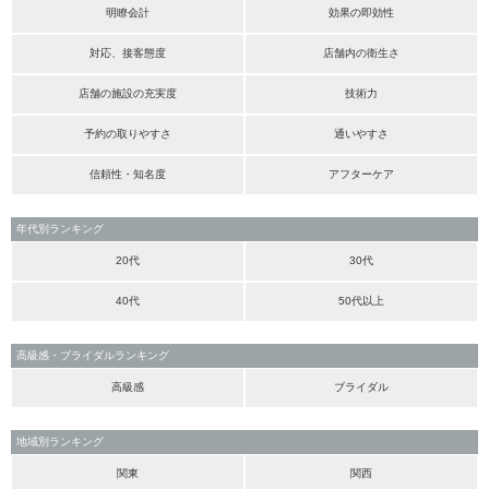
明瞭会計
効果の即効性
対応、接客態度
店舗内の衛生さ
店舗の施設の充実度
技術力
予約の取りやすさ
通いやすさ
信頼性・知名度
アフターケア
年代別ランキング
20代
30代
40代
50代以上
高級感・ブライダルランキング
高級感
ブライダル
地域別ランキング
関東
関西