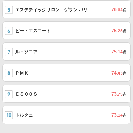
エステティックサロン ゲラン パリ
76
.64
点
ビー・エスコート
75
.25
点
ル・ソニア
75
.14
点
ＰＭＫ
74
.43
点
ＥＳＣＯＳ
73
.73
点
トルクェ
73
.14
点