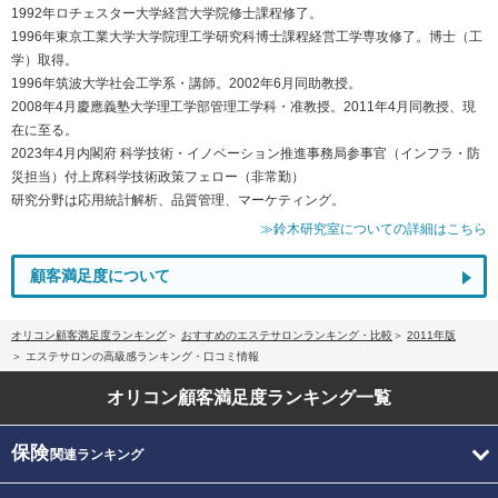
1992年ロチェスター大学経営大学院修士課程修了。
1996年東京工業大学大学院理工学研究科博士課程経営工学専攻修了。博士（工
学）取得。
1996年筑波大学社会工学系・講師。2002年6月同助教授。
2008年4月慶應義塾大学理工学部管理工学科・准教授。2011年4月同教授、現
在に至る。
2023年4月内閣府 科学技術・イノベーション推進事務局参事官（インフラ・防
災担当）付上席科学技術政策フェロー（非常勤）
研究分野は応用統計解析、品質管理、マーケティング。
≫鈴木研究室についての詳細はこちら
顧客満足度について
オリコン顧客満足度ランキング
おすすめのエステサロンランキング・比較
2011年版
エステサロンの高級感ランキング・口コミ情報
オリコン顧客満足度
ランキング一覧
保険
関連ランキング