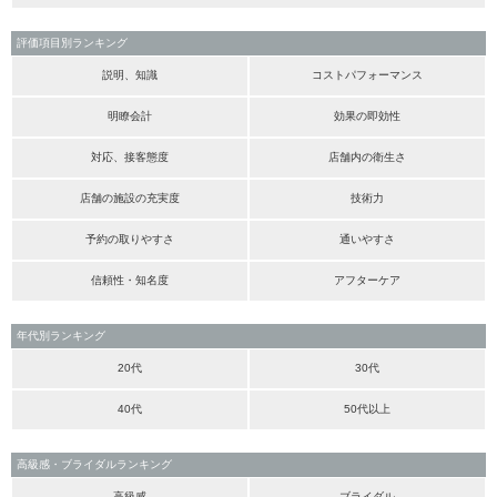
評価項目別ランキング
説明、知識
コストパフォーマンス
明瞭会計
効果の即効性
対応、接客態度
店舗内の衛生さ
店舗の施設の充実度
技術力
予約の取りやすさ
通いやすさ
信頼性・知名度
アフターケア
年代別ランキング
20代
30代
40代
50代以上
高級感・ブライダルランキング
高級感
ブライダル