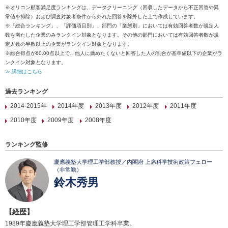
※オリコン顧客満足度ランキングは、データクリーニング（回収したデータから不正回答や異
常値を排除）および調査対象者条件から外れた回答を除外した上で作成しています。
※「総合ランキング」、「評価項目別」、部門の「業態別」においては有効回答者数が規定人
数を満たした企業のみランクイン対象となります。その他の部門においては有効回答者数が規
定人数の半数以上の企業がランクイン対象となります。
※総合得点が60.00点以上で、他人に薦めたくないと回答した人の割合が基準値以下の企業がラ
ンクイン対象となります。
≫ 詳細はこちら
過去ランキング
2014-2015年
2014年度
2013年度
2012年度
2011年度
2010年度
2009年度
2008年度
ランキング監修
慶應義塾大学理工学部教授／内閣府 上席科学技術政策フェロー
（非常勤）
鈴木秀男
【経歴】
1989年慶應義塾大学理工学部管理工学科卒業。