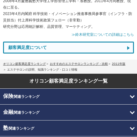
2008年4月慶應義塾大学理工学部管理工学科・准教授。2011年4月同教授、現
在に至る。
2023年4月内閣府 科学技術・イノベーション推進事務局参事官（インフラ・防
災担当）付上席科学技術政策フェロー（非常勤）
研究分野は応用統計解析、品質管理、マーケティング。
≫鈴木研究室についての詳細はこちら
顧客満足度について
オリコン顧客満足度ランキング
おすすめのエステサロンランキング・比較
2011年版
エステサロンの説明、知識ランキング・口コミ情報
オリコン顧客満足度
ランキング一覧
保険
関連ランキング
金融
関連ランキング
塾
関連ランキング