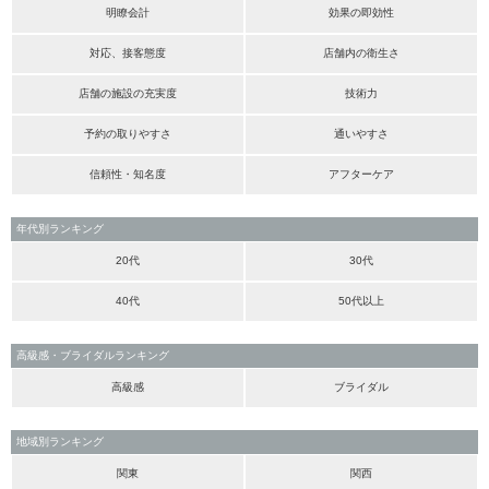
明瞭会計
効果の即効性
対応、接客態度
店舗内の衛生さ
店舗の施設の充実度
技術力
予約の取りやすさ
通いやすさ
信頼性・知名度
アフターケア
年代別ランキング
20代
30代
40代
50代以上
高級感・ブライダルランキング
高級感
ブライダル
地域別ランキング
関東
関西