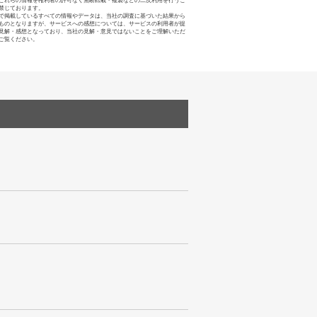
これらの情報を権利者の許可なく無断転載・複製などの二次利用を行うこ
禁じております。
で掲載しているすべての情報やデータは、当社の調査に基づいた結果から
ものとなりますが、サービスへの感想については、サービスの利用者が提
見解・感想となっており、当社の見解・意見ではないことをご理解いただ
ご覧ください。