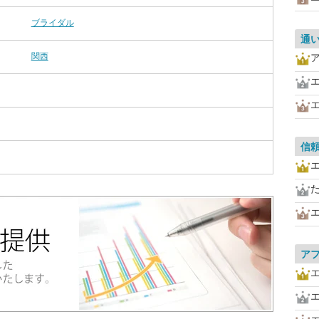
ブライダル
通
関西
信
ア