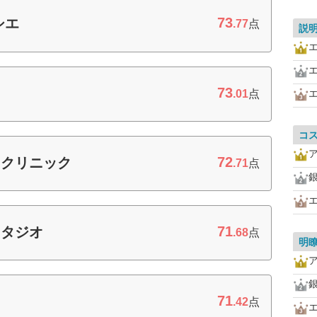
73
シエ
.77
点
説
73
.01
点
コ
72
ィクリニック
.71
点
71
スタジオ
.68
点
明
71
.42
点