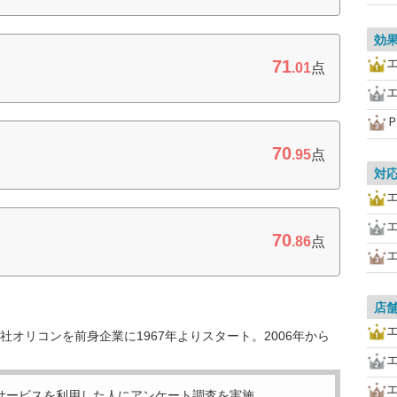
効
71
.01
点
70
.95
点
対
70
.86
点
店
オリコンを前身企業に1967年よりスタート。2006年から
サービスを利用した
人にアンケート調査を実施。