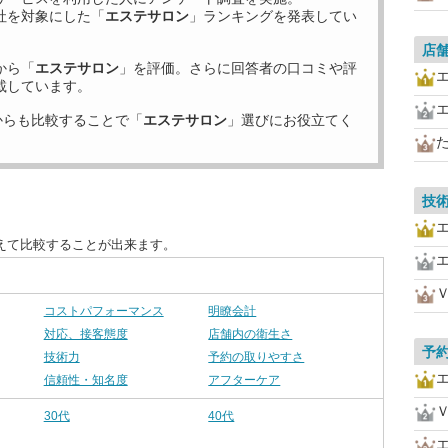
社を対象にした「
エステサロン
」ランキングを発表してい
店
から「
エステサロン
」を評価。さらに回答者の口コミや評
載しています。
からも比較することで「
エステサロン
」選びにお役立てく
技
えて比較することが出来ます。
コストパフォーマンス
明瞭会計
対応、接客態度
店舗内の衛生さ
予
技術力
予約の取りやすさ
信頼性・知名度
アフターケア
30代
40代