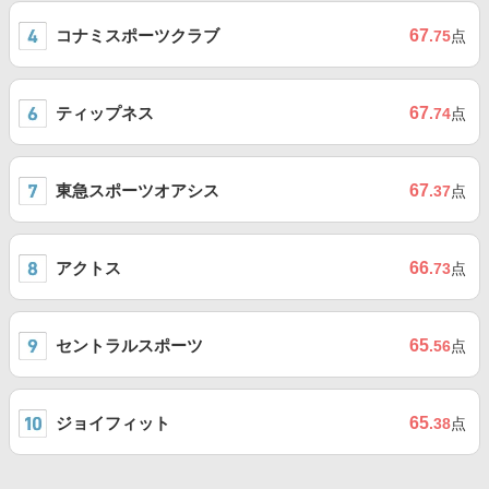
コナミスポーツクラブ
67
.75
点
ティップネス
67
.74
点
東急スポーツオアシス
67
.37
点
アクトス
66
.73
点
セントラルスポーツ
65
.56
点
ジョイフィット
65
.38
点