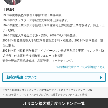
【経歴】
1989年慶應義塾大学理工学部管理工学科卒業。
1992年ロチェスター大学経営大学院修士課程修了。
1996年東京工業大学大学院理工学研究科博士課程経営工学専攻修了。博士（工
学）取得。
1996年筑波大学社会工学系・講師。2002年6月同助教授。
2008年4月慶應義塾大学理工学部管理工学科・准教授。2011年4月同教授、現
在に至る。
2023年4月内閣府 科学技術・イノベーション推進事務局参事官（インフラ・防
災担当）付上席科学技術政策フェロー（非常勤）
研究分野は応用統計解析、品質管理、マーケティング。
≫鈴木研究室についての詳細はこちら
顧客満足度について
オリコン顧客満足度ランキング
おすすめのフィットネスクラブランキング・比較
2011年版
フィットネスクラブのプランの豊富さランキング・口コミ情報
オリコン顧客満足度
ランキング一覧