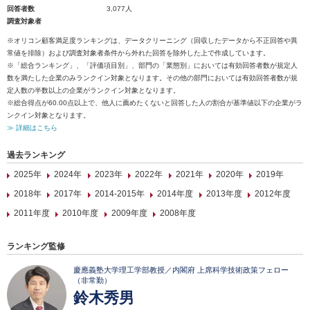
回答者数
3,077人
調査対象者
※オリコン顧客満足度ランキングは、データクリーニング（回収したデータから不正回答や異
常値を排除）および調査対象者条件から外れた回答を除外した上で作成しています。
※「総合ランキング」、「評価項目別」、部門の「業態別」においては有効回答者数が規定人
数を満たした企業のみランクイン対象となります。その他の部門においては有効回答者数が規
定人数の半数以上の企業がランクイン対象となります。
※総合得点が60.00点以上で、他人に薦めたくないと回答した人の割合が基準値以下の企業がラ
ンクイン対象となります。
≫ 詳細はこちら
過去ランキング
2025年
2024年
2023年
2022年
2021年
2020年
2019年
2018年
2017年
2014-2015年
2014年度
2013年度
2012年度
2011年度
2010年度
2009年度
2008年度
ランキング監修
慶應義塾大学理工学部教授／内閣府 上席科学技術政策フェロー
（非常勤）
鈴木秀男