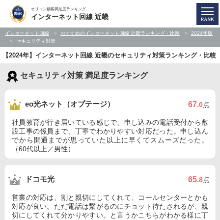
オリコン顧客満足度ランキング
インターネット回線 近畿
インターネット回線
おすすめのインターネット回線 近畿ランキング・比較
2024年版
セキュリティ対策
【2024年】インターネット回線 近畿のセキュリティ対策ランキング・比較
セキュリティ対策 満足度ランキング
eo光ネット（オプテージ）
67
.0
点
社員教育が行き届いている感じで、申し込みの電話受付から敷
設工事の係員まで、丁寧でわかりやすい対応だった。申し込ん
でから開通までが思っていた以上に早くてスムーズだった。
（60代以上／男性）
ドコモ光
65
.8
点
営業の対応は、割と親切にしてくれて、コールセンターとかも
対応が良い。ただ電話は繋がるのにチョット待たされるが、親
切にしてくれて分かりやすい。と言うかこちらがわかる様に丁