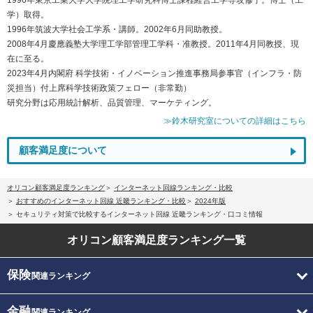
学）取得。
1996年筑波大学社会工学系・講師。2002年6月同助教授。
2008年4月慶應義塾大学理工学部管理工学科・准教授。2011年4月同教授、現
在に至る。
2023年4月内閣府 科学技術・イノベーション推進事務局参事官（インフラ・防
災担当）付上席科学技術政策フェロー（非常勤）
研究分野は応用統計解析、品質管理、マーケティング。
≫鈴木研究室についての詳細はこちら
顧客満足度について
オリコン顧客満足度ランキング
インターネット回線ランキング・比較
おすすめのインターネット回線 近畿ランキング・比較
2024年版
セキュリティ対策で比較するインターネット回線 近畿ランキング・口コミ情報
オリコン顧客満足度
ランキング一覧
保険
関連ランキング
金融
関連ランキング