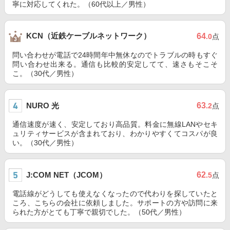
寧に対応してくれた。（60代以上／男性）
KCN（近鉄ケーブルネットワーク）
64
.0
点
問い合わせが電話で24時間年中無休なのでトラブルの時もすぐ
問い合わせ出来る。通信も比較的安定してて、速さもそこそ
こ。（30代／男性）
NURO 光
63
.2
点
通信速度が速く、安定しており高品質。料金に無線LANやセキ
ュリティサービスが含まれており、わかりやすくてコスパが良
い。（30代／男性）
J:COM NET（JCOM）
62
.5
点
電話線がどうしても使えなくなったので代わりを探していたと
ころ、こちらの会社に依頼しました。サポートの方や訪問に来
られた方がとても丁寧で親切でした。（50代／男性）