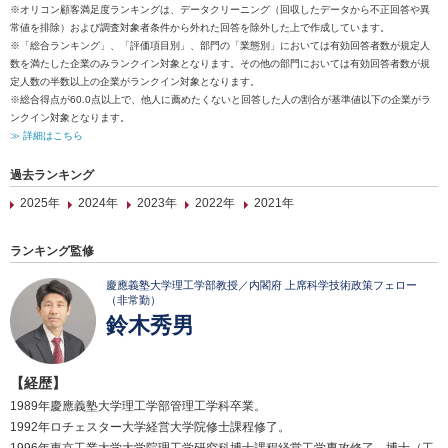
※オリコン顧客満足度ランキングは、データクリーニング（回収したデータから不正回答や異
常値を排除）および調査対象者条件から外れた回答を除外した上で作成しています。
※「総合ランキング」、「評価項目別」、部門の「業態別」においては有効回答者数が規定人
数を満たした企業のみランクイン対象となります。その他の部門においては有効回答者数が規
定人数の半数以上の企業がランクイン対象となります。
※総合得点が60.0点以上で、他人に薦めたくないと回答した人の割合が基準値以下の企業がラ
ンクイン対象となります。
≫ 詳細はこちら
過去ランキング
2025年
2024年
2023年
2022年
2021年
ランキング監修
慶應義塾大学理工学部教授／内閣府 上席科学技術政策フェロー
（非常勤）
鈴木秀男
【経歴】
1989年慶應義塾大学理工学部管理工学科卒業。
1992年ロチェスター大学経営大学院修士課程修了。
1996年東京工業大学大学院理工学研究科博士課程経営工学専攻修了。博士（工