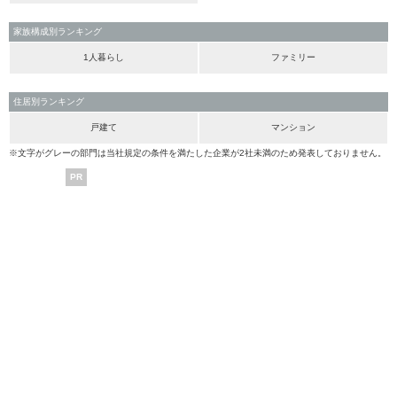
家族構成別ランキング
1人暮らし
ファミリー
住居別ランキング
戸建て
マンション
※文字がグレーの部門は当社規定の条件を満たした企業が2社未満のため発表しておりません。
PR