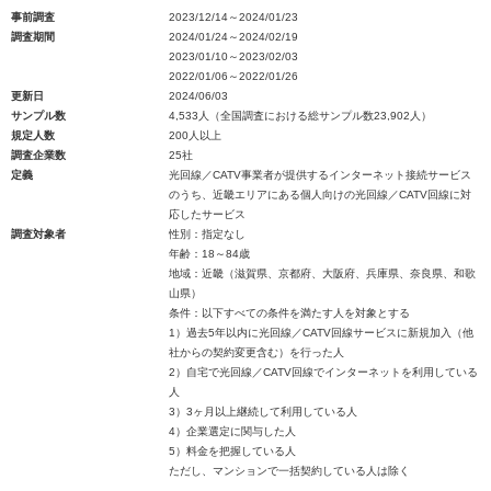
事前調査
2023/12/14～2024/01/23
調査期間
2024/01/24～2024/02/19
2023/01/10～2023/02/03
2022/01/06～2022/01/26
更新日
2024/06/03
サンプル数
4,533人（全国調査における総サンプル数23,902人）
規定人数
200人以上
調査企業数
25社
定義
光回線／CATV事業者が提供するインターネット接続サービス
のうち、近畿エリアにある個人向けの光回線／CATV回線に対
応したサービス
調査対象者
性別：指定なし
年齢：18～84歳
地域：近畿（滋賀県、京都府、大阪府、兵庫県、奈良県、和歌
山県）
条件：以下すべての条件を満たす人を対象とする
1）過去5年以内に光回線／CATV回線サービスに新規加入（他
社からの契約変更含む）を行った人
2）自宅で光回線／CATV回線でインターネットを利用している
人
3）3ヶ月以上継続して利用している人
4）企業選定に関与した人
5）料金を把握している人
ただし、マンションで一括契約している人は除く