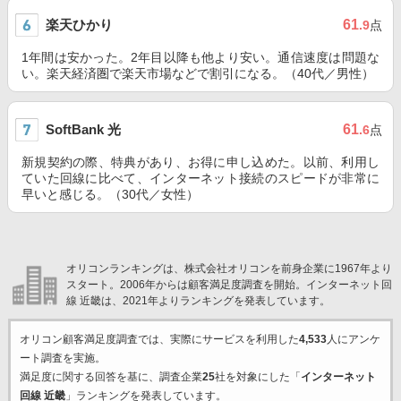
楽天ひかり
61
.9
点
1年間は安かった。2年目以降も他より安い。通信速度は問題な
い。楽天経済圏で楽天市場などで割引になる。（40代／男性）
SoftBank 光
61
.6
点
新規契約の際、特典があり、お得に申し込めた。以前、利用し
ていた回線に比べて、インターネット接続のスピードが非常に
早いと感じる。（30代／女性）
オリコンランキングは、株式会社オリコンを前身企業に1967年より
スタート。2006年からは顧客満足度調査を開始。インターネット回
線 近畿は、2021年よりランキングを発表しています。
オリコン顧客満足度調査では、実際にサービスを利用した
4,533
人にアンケ
ート調査を実施。
満足度に関する回答を基に、調査企業
25
社を対象にした「
インターネット
回線 近畿
」ランキングを発表しています。