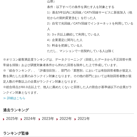
山県）
条件：以下すべての条件を満たす人を対象とする
1）過去5年以内に光回線／CATV回線サービスに新規加入（他
社からの契約変更含む）を行った人
2）自宅で光回線／CATV回線でインターネットを利用している
人
3）3ヶ月以上継続して利用している人
4）企業選定に関与した人
5）料金を把握している人
ただし、マンションで一括契約している人は除く
※オリコン顧客満足度ランキングは、データクリーニング（回収したデータから不正回答や異
常値を排除）および調査対象者条件から外れた回答を除外した上で作成しています。
※「総合ランキング」、「評価項目別」、部門の「業態別」においては有効回答者数が規定人
数を満たした企業のみランクイン対象となります。その他の部門においては有効回答者数が規
定人数の半数以上の企業がランクイン対象となります。
※総合得点が60.0点以上で、他人に薦めたくないと回答した人の割合が基準値以下の企業がラ
ンクイン対象となります。
≫ 詳細はこちら
過去ランキング
2025年
2024年
2023年
2022年
2021年
ランキング監修