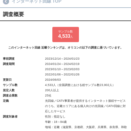
インターネット回線 TOP
調査概要
サンプル数
4,533
人
このインターネット回線 近畿ランキングは、オリコンの以下の調査に基づいています。
事前調査
2023/12/14～2024/01/23
調査期間
2024/01/24～2024/02/19
2023/01/10～2023/02/03
2022/01/06～2022/01/26
更新日
2024/06/03
サンプル数
4,533人（全国調査における総サンプル数23,902人）
規定人数
200人以上
調査企業数
25社
定義
光回線／CATV事業者が提供するインターネット接続サービス
のうち、近畿エリアにある個人向けの光回線／CATV回線に対
応したサービス
調査対象者
性別：指定なし
年齢：18～84歳
地域：近畿（滋賀県、京都府、大阪府、兵庫県、奈良県、和歌