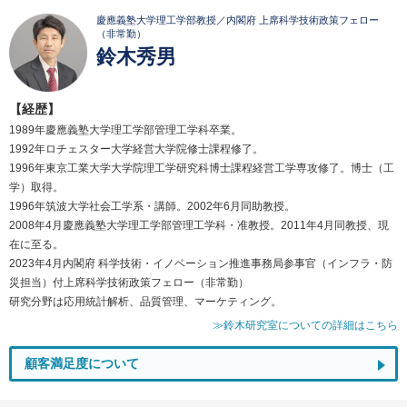
慶應義塾大学理工学部教授／内閣府 上席科学技術政策フェロー
（非常勤）
鈴木秀男
【経歴】
1989年慶應義塾大学理工学部管理工学科卒業。
1992年ロチェスター大学経営大学院修士課程修了。
1996年東京工業大学大学院理工学研究科博士課程経営工学専攻修了。博士（工
学）取得。
1996年筑波大学社会工学系・講師。2002年6月同助教授。
2008年4月慶應義塾大学理工学部管理工学科・准教授。2011年4月同教授、現
在に至る。
2023年4月内閣府 科学技術・イノベーション推進事務局参事官（インフラ・防
災担当）付上席科学技術政策フェロー（非常勤）
研究分野は応用統計解析、品質管理、マーケティング。
≫鈴木研究室についての詳細はこちら
顧客満足度について