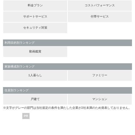
料金プラン
コストパフォーマンス
サポートサービス
付帯サービス
セキュリティ対策
利用目的別ランキング
動画鑑賞
家族構成別ランキング
1人暮らし
ファミリー
住居別ランキング
戸建て
マンション
※文字がグレーの部門は当社規定の条件を満たした企業が2社未満のため発表しておりません。
PR