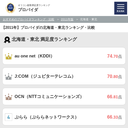
オリコン顧客満足度ランキング
プロバイダ
おすすめのプロバイダランキング・比較
2011年版
北海道・東北
【2011年】プロバイダの北海道・東北ランキング・比較
北海道・東北 満足度ランキング
au one net（KDDI）
74
.70
点
J:COM（ジュピターテレコム）
70
.80
点
OCN（NTTコミュニケーションズ）
66
.81
点
ぷらら（ぷららネットワークス）
66
.33
点