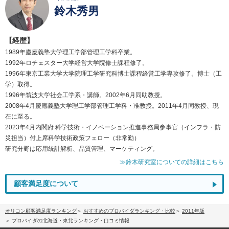
鈴木秀男
【経歴】
1989年慶應義塾大学理工学部管理工学科卒業。
1992年ロチェスター大学経営大学院修士課程修了。
1996年東京工業大学大学院理工学研究科博士課程経営工学専攻修了。博士（工
学）取得。
1996年筑波大学社会工学系・講師。2002年6月同助教授。
2008年4月慶應義塾大学理工学部管理工学科・准教授。2011年4月同教授、現
在に至る。
2023年4月内閣府 科学技術・イノベーション推進事務局参事官（インフラ・防
災担当）付上席科学技術政策フェロー（非常勤）
研究分野は応用統計解析、品質管理、マーケティング。
≫鈴木研究室についての詳細はこちら
顧客満足度について
オリコン顧客満足度ランキング
おすすめのプロバイダランキング・比較
2011年版
プロバイダの北海道・東北ランキング・口コミ情報