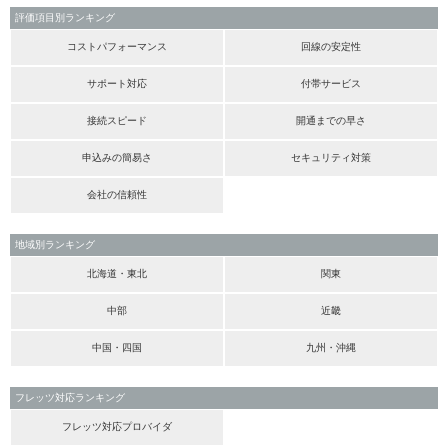
評価項目別ランキング
コストパフォーマンス
回線の安定性
サポート対応
付帯サービス
接続スピード
開通までの早さ
申込みの簡易さ
セキュリティ対策
会社の信頼性
地域別ランキング
北海道・東北
関東
中部
近畿
中国・四国
九州・沖縄
フレッツ対応ランキング
フレッツ対応プロバイダ