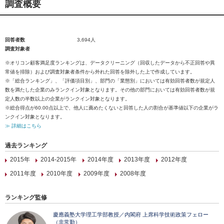
調査概要
回答者数
3,694人
調査対象者
※オリコン顧客満足度ランキングは、データクリーニング（回収したデータから不正回答や異
常値を排除）および調査対象者条件から外れた回答を除外した上で作成しています。
※「総合ランキング」、「評価項目別」、部門の「業態別」においては有効回答者数が規定人
数を満たした企業のみランクイン対象となります。その他の部門においては有効回答者数が規
定人数の半数以上の企業がランクイン対象となります。
※総合得点が60.00点以上で、他人に薦めたくないと回答した人の割合が基準値以下の企業がラ
ンクイン対象となります。
≫ 詳細はこちら
過去ランキング
2015年
2014-2015年
2014年度
2013年度
2012年度
2011年度
2010年度
2009年度
2008年度
ランキング監修
慶應義塾大学理工学部教授／内閣府 上席科学技術政策フェロー
（非常勤）