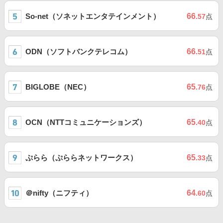
So-net（ソネットエンタテインメント）
66
.57
点
ODN（ソフトバンクテレコム）
66
.51
点
BIGLOBE（NEC）
65
.76
点
OCN（NTTコミュニケーションズ）
65
.40
点
ぷらら（ぷららネットワークス）
65
.33
点
＠nifty（ニフティ）
64
.60
点