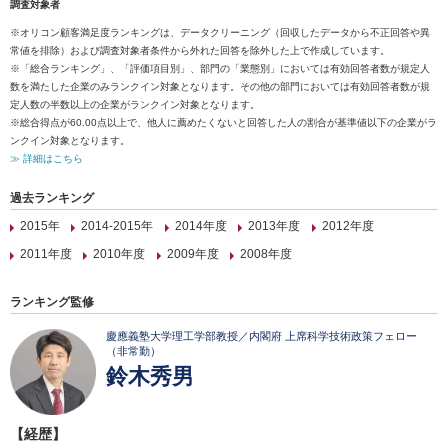
調査対象者
※オリコン顧客満足度ランキングは、データクリーニング（回収したデータから不正回答や異
常値を排除）および調査対象者条件から外れた回答を除外した上で作成しています。
※「総合ランキング」、「評価項目別」、部門の「業態別」においては有効回答者数が規定人
数を満たした企業のみランクイン対象となります。その他の部門においては有効回答者数が規
定人数の半数以上の企業がランクイン対象となります。
※総合得点が60.00点以上で、他人に薦めたくないと回答した人の割合が基準値以下の企業がラ
ンクイン対象となります。
≫ 詳細はこちら
過去ランキング
2015年
2014-2015年
2014年度
2013年度
2012年度
2011年度
2010年度
2009年度
2008年度
ランキング監修
慶應義塾大学理工学部教授／内閣府 上席科学技術政策フェロー
（非常勤）
鈴木秀男
【経歴】