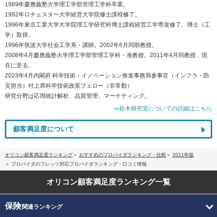
1989年慶應義塾大学理工学部管理工学科卒業。
1992年ロチェスター大学経営大学院修士課程修了。
1996年東京工業大学大学院理工学研究科博士課程経営工学専攻修了。博士（工
学）取得。
1996年筑波大学社会工学系・講師。2002年6月同助教授。
2008年4月慶應義塾大学理工学部管理工学科・准教授。2011年4月同教授、現
在に至る。
2023年4月内閣府 科学技術・イノベーション推進事務局参事官（インフラ・防
災担当）付上席科学技術政策フェロー（非常勤）
研究分野は応用統計解析、品質管理、マーケティング。
≫鈴木研究室についての詳細はこちら
顧客満足度について
オリコン顧客満足度ランキング
おすすめのプロバイダランキング・比較
2011年版
プロバイダのフレッツ対応プロバイダランキング・口コミ情報
オリコン顧客満足度
ランキング一覧
保険
関連ランキング