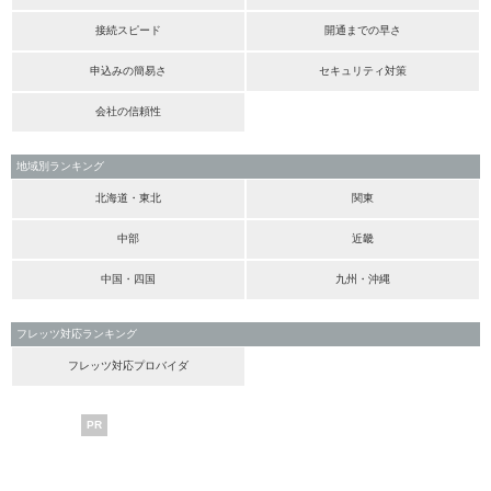
接続スピード
開通までの早さ
申込みの簡易さ
セキュリティ対策
会社の信頼性
地域別ランキング
北海道・東北
関東
中部
近畿
中国・四国
九州・沖縄
フレッツ対応ランキング
フレッツ対応プロバイダ
PR