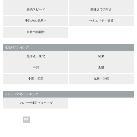
接続スピード
開通までの早さ
申込みの簡易さ
セキュリティ対策
会社の信頼性
地域別ランキング
北海道・東北
関東
中部
近畿
中国・四国
九州・沖縄
フレッツ対応ランキング
フレッツ対応プロバイダ
PR