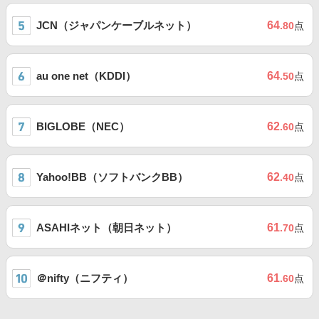
JCN（ジャパンケーブルネット）
64
.80
点
au one net（KDDI）
64
.50
点
BIGLOBE（NEC）
62
.60
点
Yahoo!BB（ソフトバンクBB）
62
.40
点
ASAHIネット（朝日ネット）
61
.70
点
＠nifty（ニフティ）
61
.60
点