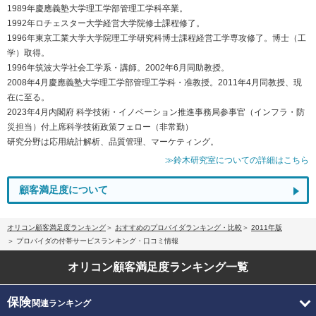
1989年慶應義塾大学理工学部管理工学科卒業。
1992年ロチェスター大学経営大学院修士課程修了。
1996年東京工業大学大学院理工学研究科博士課程経営工学専攻修了。博士（工
学）取得。
1996年筑波大学社会工学系・講師。2002年6月同助教授。
2008年4月慶應義塾大学理工学部管理工学科・准教授。2011年4月同教授、現
在に至る。
2023年4月内閣府 科学技術・イノベーション推進事務局参事官（インフラ・防
災担当）付上席科学技術政策フェロー（非常勤）
研究分野は応用統計解析、品質管理、マーケティング。
≫鈴木研究室についての詳細はこちら
顧客満足度について
オリコン顧客満足度ランキング
おすすめのプロバイダランキング・比較
2011年版
プロバイダの付帯サービスランキング・口コミ情報
オリコン顧客満足度
ランキング一覧
保険
関連ランキング