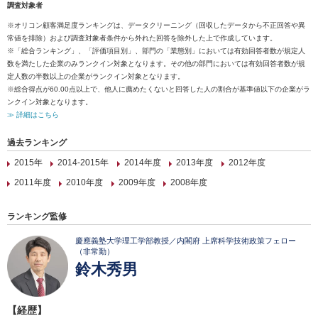
調査対象者
※オリコン顧客満足度ランキングは、データクリーニング（回収したデータから不正回答や異
常値を排除）および調査対象者条件から外れた回答を除外した上で作成しています。
※「総合ランキング」、「評価項目別」、部門の「業態別」においては有効回答者数が規定人
数を満たした企業のみランクイン対象となります。その他の部門においては有効回答者数が規
定人数の半数以上の企業がランクイン対象となります。
※総合得点が60.00点以上で、他人に薦めたくないと回答した人の割合が基準値以下の企業がラ
ンクイン対象となります。
≫ 詳細はこちら
過去ランキング
2015年
2014-2015年
2014年度
2013年度
2012年度
2011年度
2010年度
2009年度
2008年度
ランキング監修
慶應義塾大学理工学部教授／内閣府 上席科学技術政策フェロー
（非常勤）
鈴木秀男
【経歴】