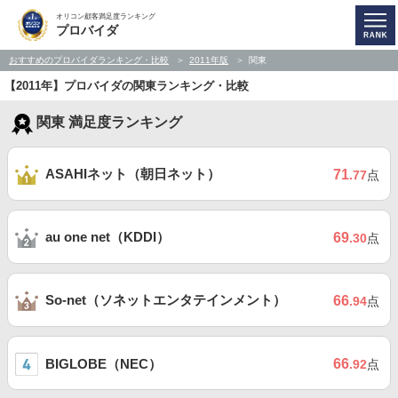
オリコン顧客満足度ランキング
プロバイダ
おすすめのプロバイダランキング・比較
2011年版
関東
【2011年】プロバイダの関東ランキング・比較
関東 満足度ランキング
ASAHIネット（朝日ネット）
71
.77
点
au one net（KDDI）
69
.30
点
So-net（ソネットエンタテインメント）
66
.94
点
BIGLOBE（NEC）
66
.92
点