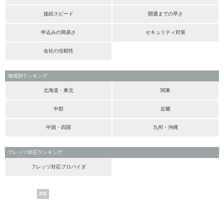
接続スピード
開通までの早さ
申込みの簡易さ
セキュリティ対策
会社の信頼性
地域別ランキング
北海道・東北
関東
中部
近畿
中国・四国
九州・沖縄
フレッツ対応ランキング
フレッツ対応プロバイダ
PR