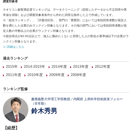
調査対象者
※オリコン顧客満足度ランキングは、データクリーニング（回収したデータから不正回答や異
常値を排除）および調査対象者条件から外れた回答を除外した上で作成しています。
※「総合ランキング」、「評価項目別」、部門の「業態別」においては有効回答者数が規定人
数を満たした企業のみランクイン対象となります。その他の部門においては有効回答者数が規
定人数の半数以上の企業がランクイン対象となります。
※総合得点が60.00点以上で、他人に薦めたくないと回答した人の割合が基準値以下の企業がラ
ンクイン対象となります。
≫ 詳細はこちら
過去ランキング
2015年
2014-2015年
2014年度
2013年度
2012年度
2011年度
2010年度
2009年度
2008年度
ランキング監修
慶應義塾大学理工学部教授／内閣府 上席科学技術政策フェロー
（非常勤）
鈴木秀男
【経歴】