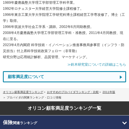
1989年慶應義塾大学理工学部管理工学科卒業。
1992年ロチェスター大学経営大学院修士課程修了。
1996年東京工業大学大学院理工学研究科博士課程経営工学専攻修了。博士（工
学）取得。
1996年筑波大学社会工学系・講師。2002年6月同助教授。
2008年4月慶應義塾大学理工学部管理工学科・准教授。2011年4月同教授、現
在に至る。
2023年4月内閣府 科学技術・イノベーション推進事務局参事官（インフラ・防
災担当）付上席科学技術政策フェロー（非常勤）
研究分野は応用統計解析、品質管理、マーケティング。
≫鈴木研究室についての詳細はこちら
顧客満足度について
オリコン顧客満足度ランキング
おすすめのプロバイダランキング・比較
2011年版
プロバイダの関東ランキング・口コミ情報
オリコン顧客満足度
ランキング一覧
保険
関連ランキング