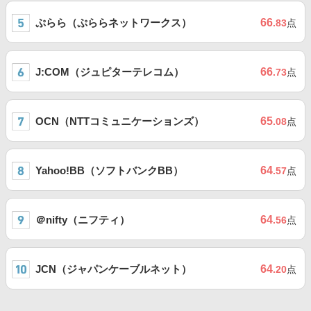
ぷらら（ぷららネットワークス）
66
.83
点
J:COM（ジュピターテレコム）
66
.73
点
OCN（NTTコミュニケーションズ）
65
.08
点
Yahoo!BB（ソフトバンクBB）
64
.57
点
＠nifty（ニフティ）
64
.56
点
JCN（ジャパンケーブルネット）
64
.20
点