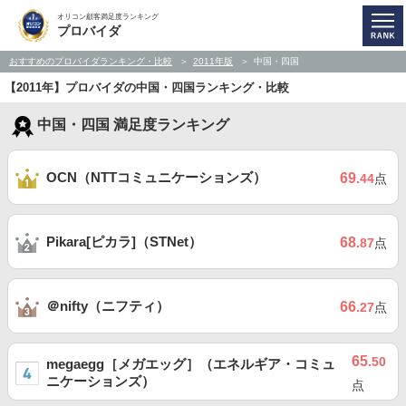
オリコン顧客満足度ランキング
プロバイダ
おすすめのプロバイダランキング・比較
2011年版
中国・四国
【2011年】プロバイダの中国・四国ランキング・比較
中国・四国 満足度ランキング
OCN（NTTコミュニケーションズ）
69
.44
点
Pikara[ピカラ]（STNet）
68
.87
点
＠nifty（ニフティ）
66
.27
点
65
.50
megaegg［メガエッグ］（エネルギア・コミュ
ニケーションズ）
点