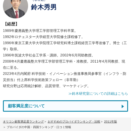
鈴木秀男
【経歴】
1989年慶應義塾大学理工学部管理工学科卒業。
1992年ロチェスター大学経営大学院修士課程修了。
1996年東京工業大学大学院理工学研究科博士課程経営工学専攻修了。博士（工
学）取得。
1996年筑波大学社会工学系・講師。2002年6月同助教授。
2008年4月慶應義塾大学理工学部管理工学科・准教授。2011年4月同教授、現
在に至る。
2023年4月内閣府 科学技術・イノベーション推進事務局参事官（インフラ・防
災担当）付上席科学技術政策フェロー（非常勤）
研究分野は応用統計解析、品質管理、マーケティング。
≫鈴木研究室についての詳細はこちら
顧客満足度について
オリコン顧客満足度ランキング
おすすめのプロバイダランキング・比較
2011年版
プロバイダの中国・四国ランキング・口コミ情報