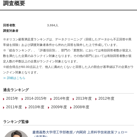
調査概要
回答者数
3,694人
調査対象者
※オリコン顧客満足度ランキングは、データクリーニング（回収したデータから不正回答や異
常値を排除）および調査対象者条件から外れた回答を除外した上で作成しています。
※「総合ランキング」、「評価項目別」、部門の「業態別」においては有効回答者数が規定人
数を満たした企業のみランクイン対象となります。その他の部門においては有効回答者数が規
定人数の半数以上の企業がランクイン対象となります。
※総合得点が60.00点以上で、他人に薦めたくないと回答した人の割合が基準値以下の企業がラ
ンクイン対象となります。
≫ 詳細はこちら
過去ランキング
2015年
2014-2015年
2014年度
2013年度
2012年度
2011年度
2010年度
2009年度
2008年度
ランキング監修
慶應義塾大学理工学部教授／内閣府 上席科学技術政策フェロー
（非常勤）