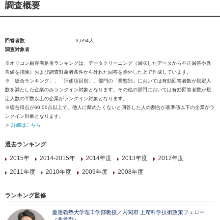
調査概要
回答者数
3,694人
調査対象者
※オリコン顧客満足度ランキングは、データクリーニング（回収したデータから不正回答や異
常値を排除）および調査対象者条件から外れた回答を除外した上で作成しています。
※「総合ランキング」、「評価項目別」、部門の「業態別」においては有効回答者数が規定人
数を満たした企業のみランクイン対象となります。その他の部門においては有効回答者数が規
定人数の半数以上の企業がランクイン対象となります。
※総合得点が60.00点以上で、他人に薦めたくないと回答した人の割合が基準値以下の企業がラ
ンクイン対象となります。
≫ 詳細はこちら
過去ランキング
2015年
2014-2015年
2014年度
2013年度
2012年度
2011年度
2010年度
2009年度
2008年度
ランキング監修
慶應義塾大学理工学部教授／内閣府 上席科学技術政策フェロー
（非常勤）