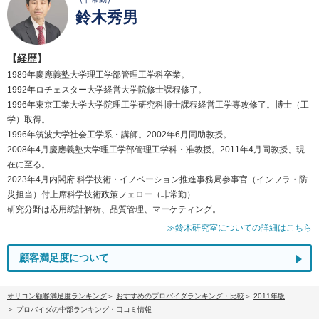
鈴木秀男
【経歴】
1989年慶應義塾大学理工学部管理工学科卒業。
1992年ロチェスター大学経営大学院修士課程修了。
1996年東京工業大学大学院理工学研究科博士課程経営工学専攻修了。博士（工
学）取得。
1996年筑波大学社会工学系・講師。2002年6月同助教授。
2008年4月慶應義塾大学理工学部管理工学科・准教授。2011年4月同教授、現
在に至る。
2023年4月内閣府 科学技術・イノベーション推進事務局参事官（インフラ・防
災担当）付上席科学技術政策フェロー（非常勤）
研究分野は応用統計解析、品質管理、マーケティング。
≫鈴木研究室についての詳細はこちら
顧客満足度について
オリコン顧客満足度ランキング
おすすめのプロバイダランキング・比較
2011年版
プロバイダの中部ランキング・口コミ情報