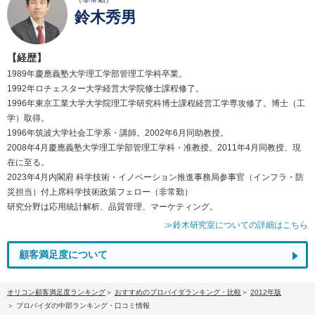
鈴木秀男
【経歴】
1989年慶應義塾大学理工学部管理工学科卒業。
1992年ロチェスター大学経営大学院修士課程修了。
1996年東京工業大学大学院理工学研究科博士課程経営工学専攻修了。博士（工
学）取得。
1996年筑波大学社会工学系・講師。2002年6月同助教授。
2008年4月慶應義塾大学理工学部管理工学科・准教授。2011年4月同教授、現
在に至る。
2023年4月内閣府 科学技術・イノベーション推進事務局参事官（インフラ・防
災担当）付上席科学技術政策フェロー（非常勤）
研究分野は応用統計解析、品質管理、マーケティング。
≫鈴木研究室についての詳細はこちら
顧客満足度について
オリコン顧客満足度ランキング
おすすめのプロバイダランキング・比較
2012年版
プロバイダの中部ランキング・口コミ情報