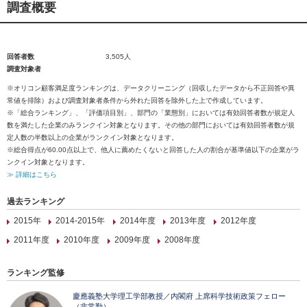
調査概要
回答者数
3,505人
調査対象者
※オリコン顧客満足度ランキングは、データクリーニング（回収したデータから不正回答や異
常値を排除）および調査対象者条件から外れた回答を除外した上で作成しています。
※「総合ランキング」、「評価項目別」、部門の「業態別」においては有効回答者数が規定人
数を満たした企業のみランクイン対象となります。その他の部門においては有効回答者数が規
定人数の半数以上の企業がランクイン対象となります。
※総合得点が60.00点以上で、他人に薦めたくないと回答した人の割合が基準値以下の企業がラ
ンクイン対象となります。
≫ 詳細はこちら
過去ランキング
2015年
2014-2015年
2014年度
2013年度
2012年度
2011年度
2010年度
2009年度
2008年度
ランキング監修
慶應義塾大学理工学部教授／内閣府 上席科学技術政策フェロー
（非常勤）