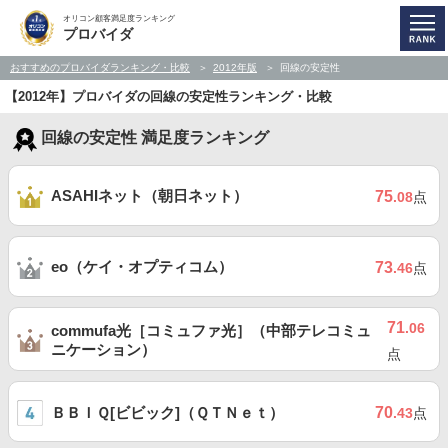
オリコン顧客満足度ランキング
プロバイダ
おすすめのプロバイダランキング・比較
2012年版
回線の安定性
【2012年】プロバイダの回線の安定性ランキング・比較
回線の安定性 満足度ランキング
ASAHIネット（朝日ネット）
75
.08
点
eo（ケイ・オプティコム）
73
.46
点
71
.06
commufa光［コミュファ光］（中部テレコミュ
ニケーション）
点
ＢＢＩＱ[ビビック]（ＱＴＮｅｔ）
70
.43
点