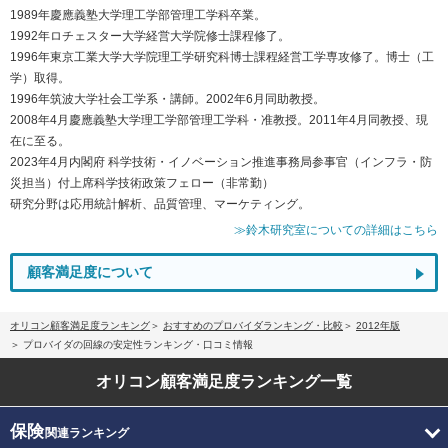
1989年慶應義塾大学理工学部管理工学科卒業。
1992年ロチェスター大学経営大学院修士課程修了。
1996年東京工業大学大学院理工学研究科博士課程経営工学専攻修了。博士（工
学）取得。
1996年筑波大学社会工学系・講師。2002年6月同助教授。
2008年4月慶應義塾大学理工学部管理工学科・准教授。2011年4月同教授、現
在に至る。
2023年4月内閣府 科学技術・イノベーション推進事務局参事官（インフラ・防
災担当）付上席科学技術政策フェロー（非常勤）
研究分野は応用統計解析、品質管理、マーケティング。
≫鈴木研究室についての詳細はこちら
顧客満足度について
オリコン顧客満足度ランキング
おすすめのプロバイダランキング・比較
2012年版
プロバイダの回線の安定性ランキング・口コミ情報
オリコン顧客満足度
ランキング一覧
保険
関連ランキング