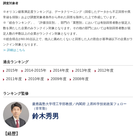
調査対象者
※オリコン顧客満足度ランキングは、データクリーニング（回収したデータから不正回答や異
常値を排除）および調査対象者条件から外れた回答を除外した上で作成しています。
※「総合ランキング」、「評価項目別」、部門の「業態別」においては有効回答者数が規定人
数を満たした企業のみランクイン対象となります。その他の部門においては有効回答者数が規
定人数の半数以上の企業がランクイン対象となります。
※総合得点が60.00点以上で、他人に薦めたくないと回答した人の割合が基準値以下の企業がラ
ンクイン対象となります。
≫ 詳細はこちら
過去ランキング
2015年
2014-2015年
2014年度
2013年度
2012年度
2011年度
2010年度
2009年度
2008年度
ランキング監修
慶應義塾大学理工学部教授／内閣府 上席科学技術政策フェロー
（非常勤）
鈴木秀男
【経歴】