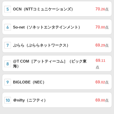
OCN（NTTコミュニケーションズ）
70
.26
点
So-net（ソネットエンタテインメント）
70
.00
点
ぷらら（ぷららネットワークス）
69
.29
点
69
.11
@T COM［アットティーコム］（ビック東
海）
点
BIGLOBE（NEC）
69
.02
点
＠nifty（ニフティ）
69
.00
点