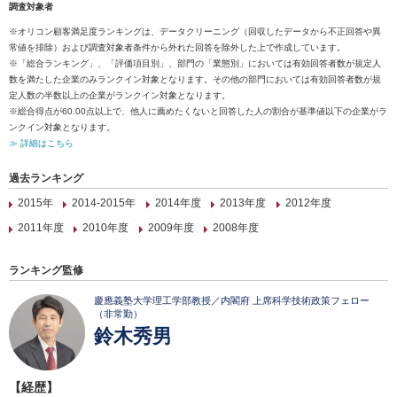
調査対象者
※オリコン顧客満足度ランキングは、データクリーニング（回収したデータから不正回答や異
常値を排除）および調査対象者条件から外れた回答を除外した上で作成しています。
※「総合ランキング」、「評価項目別」、部門の「業態別」においては有効回答者数が規定人
数を満たした企業のみランクイン対象となります。その他の部門においては有効回答者数が規
定人数の半数以上の企業がランクイン対象となります。
※総合得点が60.00点以上で、他人に薦めたくないと回答した人の割合が基準値以下の企業がラ
ンクイン対象となります。
≫ 詳細はこちら
過去ランキング
2015年
2014-2015年
2014年度
2013年度
2012年度
2011年度
2010年度
2009年度
2008年度
ランキング監修
慶應義塾大学理工学部教授／内閣府 上席科学技術政策フェロー
（非常勤）
鈴木秀男
【経歴】