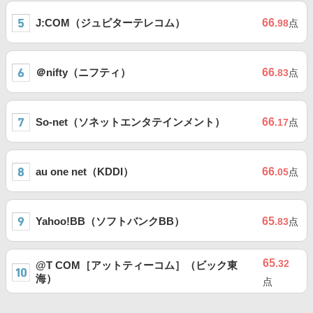
J:COM（ジュピターテレコム）
66
.98
点
＠nifty（ニフティ）
66
.83
点
So-net（ソネットエンタテインメント）
66
.17
点
au one net（KDDI）
66
.05
点
Yahoo!BB（ソフトバンクBB）
65
.83
点
65
.32
@T COM［アットティーコム］（ビック東
海）
点