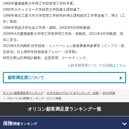
1989年慶應義塾大学理工学部管理工学科卒業。
1992年ロチェスター大学経営大学院修士課程修了。
1996年東京工業大学大学院理工学研究科博士課程経営工学専攻修了。博士（工
学）取得。
1996年筑波大学社会工学系・講師。2002年6月同助教授。
2008年4月慶應義塾大学理工学部管理工学科・准教授。2011年4月同教授、現
在に至る。
2023年4月内閣府 科学技術・イノベーション推進事務局参事官（インフラ・防
災担当）付上席科学技術政策フェロー（非常勤）
研究分野は応用統計解析、品質管理、マーケティング。
≫鈴木研究室についての詳細はこちら
顧客満足度について
オリコン顧客満足度ランキング
おすすめのプロバイダランキング・比較
2012年版
プロバイダの関東ランキング・口コミ情報
オリコン顧客満足度
ランキング一覧
保険
関連ランキング