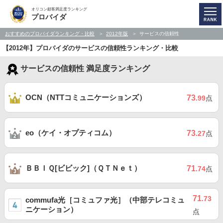
オリコン顧客満足度ランキング
プロバイダ
おすすめのプロバイダランキング・比較
2012年版
サービスの信頼性
【2012年】プロバイダのサービスの信頼性ランキング・比較
サービスの信頼性 満足度ランキング
OCN（NTTコミュニケーションズ）
73
.99
点
eo（ケイ・オプティコム）
73
.27
点
ＢＢＩＱ[ビビック]（ＱＴＮｅｔ）
71
.74
点
71
.73
commufa光［コミュファ光］（中部テレコミュ
ニケーション）
点