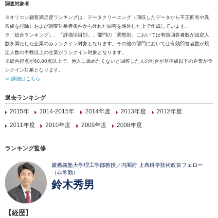
調査対象者
※オリコン顧客満足度ランキングは、データクリーニング（回収したデータから不正回答や異
常値を排除）および調査対象者条件から外れた回答を除外した上で作成しています。
※「総合ランキング」、「評価項目別」、部門の「業態別」においては有効回答者数が規定人
数を満たした企業のみランクイン対象となります。その他の部門においては有効回答者数が規
定人数の半数以上の企業がランクイン対象となります。
※総合得点が60.00点以上で、他人に薦めたくないと回答した人の割合が基準値以下の企業がラ
ンクイン対象となります。
≫ 詳細はこちら
過去ランキング
2015年
2014-2015年
2014年度
2013年度
2012年度
2011年度
2010年度
2009年度
2008年度
ランキング監修
慶應義塾大学理工学部教授／内閣府 上席科学技術政策フェロー
（非常勤）
鈴木秀男
【経歴】