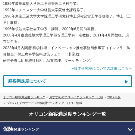
1989年慶應義塾大学理工学部管理工学科卒業。
1992年ロチェスター大学経営大学院修士課程修了。
1996年東京工業大学大学院理工学研究科博士課程経営工学専攻修了。博士（工
学）取得。
1996年筑波大学社会工学系・講師。2002年6月同助教授。
2008年4月慶應義塾大学理工学部管理工学科・准教授。2011年4月同教授、現
在に至る。
2023年4月内閣府 科学技術・イノベーション推進事務局参事官（インフラ・防
災担当）付上席科学技術政策フェロー（非常勤）
研究分野は応用統計解析、品質管理、マーケティング。
≫鈴木研究室についての詳細はこちら
顧客満足度について
オリコン顧客満足度ランキング
おすすめのプロバイダランキング・比較
2012年版
プロバイダのサービスの信頼性ランキング・口コミ情報
オリコン顧客満足度
ランキング一覧
保険
関連ランキング