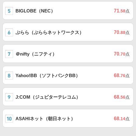
BIGLOBE（NEC）
71
.58
点
ぷらら（ぷららネットワークス）
70
.88
点
＠nifty（ニフティ）
70
.70
点
Yahoo!BB（ソフトバンクBB）
68
.76
点
J:COM（ジュピターテレコム）
68
.56
点
ASAHIネット（朝日ネット）
68
.14
点