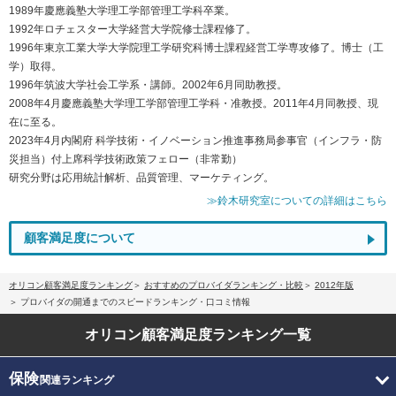
1989年慶應義塾大学理工学部管理工学科卒業。
1992年ロチェスター大学経営大学院修士課程修了。
1996年東京工業大学大学院理工学研究科博士課程経営工学専攻修了。博士（工
学）取得。
1996年筑波大学社会工学系・講師。2002年6月同助教授。
2008年4月慶應義塾大学理工学部管理工学科・准教授。2011年4月同教授、現
在に至る。
2023年4月内閣府 科学技術・イノベーション推進事務局参事官（インフラ・防
災担当）付上席科学技術政策フェロー（非常勤）
研究分野は応用統計解析、品質管理、マーケティング。
≫鈴木研究室についての詳細はこちら
顧客満足度について
オリコン顧客満足度ランキング
おすすめのプロバイダランキング・比較
2012年版
プロバイダの開通までのスピードランキング・口コミ情報
オリコン顧客満足度
ランキング一覧
保険
関連ランキング