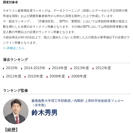
調査対象者
※オリコン顧客満足度ランキングは、データクリーニング（回収したデータから不正回答や異
常値を排除）および調査対象者条件から外れた回答を除外した上で作成しています。
※「総合ランキング」、「評価項目別」、部門の「業態別」においては有効回答者数が規定人
数を満たした企業のみランクイン対象となります。その他の部門においては有効回答者数が規
定人数の半数以上の企業がランクイン対象となります。
※総合得点が60.00点以上で、他人に薦めたくないと回答した人の割合が基準値以下の企業がラ
ンクイン対象となります。
≫ 詳細はこちら
過去ランキング
2015年
2014-2015年
2014年度
2013年度
2012年度
2011年度
2010年度
2009年度
2008年度
ランキング監修
慶應義塾大学理工学部教授／内閣府 上席科学技術政策フェロー
（非常勤）
鈴木秀男
【経歴】