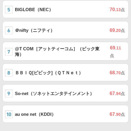
BIGLOBE（NEC）
70
.13
点
＠nifty（ニフティ）
69
.20
点
69
.11
@T COM［アットティーコム］（ビック東
海）
点
ＢＢＩＱ[ビビック]（ＱＴＮｅｔ）
68
.70
点
So-net（ソネットエンタテインメント）
67
.94
点
au one net（KDDI）
67
.90
点