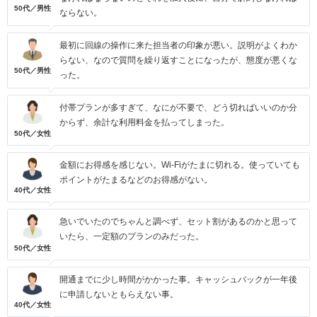
50代／男性
ならない。
最初に回線の操作に来た担当者の印象が悪い。説明がよくわか
らない、なので質問を繰り返すことになったが、態度が悪くな
50代／男性
った。
付帯プランが多すぎて、なにが不要で、どう切ればいいのか分
からず、余計な利用料金を払ってしまった。
50代／女性
金額にお得感を感じない。Wi-Fiがたまに切れる。使っていても
ポイントがたまるなどのお得感がない。
40代／女性
急いでいたのでちゃんと調べず、セット割があるのかと思って
いたら、一定額のプランのみだった。
50代／女性
開通までに少し時間がかかった事。キャッシュバックが一年後
に申請しないともらえない事。
40代／女性