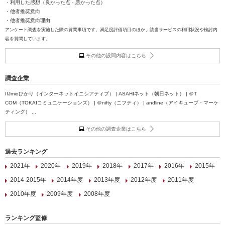
・利用した感想（良かった点・悪かった点）
・他者推奨意向
・他者推奨意向理由
アンケート調査を実施した際の質問事項です。満足度評価項目のほか、該当サービスの利用状況や検討内
容を質問しています。
その他の設問内容はこちら
調査企業
IIJmioひかり（インターネットイニシアティブ） | ASAHIネット（朝日ネット） | ＠T
COM（TOKAIコミュニケーションズ） | ＠nifty（ニフティ） | andline（アイキューブ・マーケ
ティング） ...
その他の調査企業はこちら
過去ランキング
2021年
2020年
2019年
2018年
2017年
2016年
2015年
2014-2015年
2014年度
2013年度
2012年度
2011年度
2010年度
2009年度
2008年度
ランキング監修