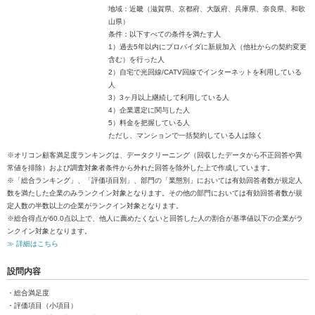
地域：近畿（滋賀県、京都府、大阪府、兵庫県、奈良県、和歌
山県）
条件：以下すべての条件を満たす人
1）過去5年以内にプロバイダに新規加入（他社からの契約変更
含む）を行った人
2）自宅で光回線/CATV回線でインターネットを利用している
人
3）3ヶ月以上継続して利用している人
4）企業選定に関与した人
5）料金を把握している人
ただし、マンションで一括契約している人は除く
※オリコン顧客満足度ランキングは、データクリーニング（回収したデータから不正回答や異
常値を排除）および調査対象者条件から外れた回答を除外した上で作成しています。
※「総合ランキング」、「評価項目別」、部門の「業態別」においては有効回答者数が規定人
数を満たした企業のみランクイン対象となります。その他の部門においては有効回答者数が規
定人数の半数以上の企業がランクイン対象となります。
※総合得点が60.0点以上で、他人に薦めたくないと回答した人の割合が基準値以下の企業がラ
ンクイン対象となります。
≫ 詳細はこちら
設問内容
・総合満足度
・評価項目（小項目）