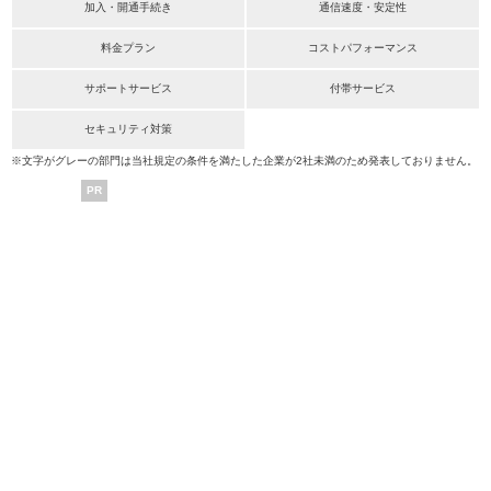
加入・開通手続き
通信速度・安定性
料金プラン
コストパフォーマンス
サポートサービス
付帯サービス
セキュリティ対策
※文字がグレーの部門は当社規定の条件を満たした企業が2社未満のため発表しておりません。
PR