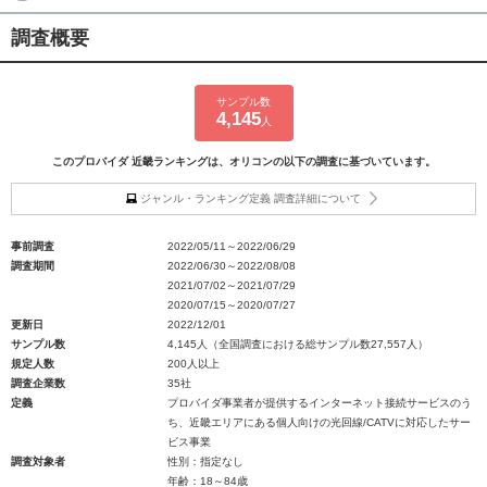
調査概要
サンプル数
4,145
人
このプロバイダ 近畿ランキングは、オリコンの以下の調査に基づいています。
ジャンル・ランキング定義 調査詳細について
事前調査
2022/05/11～2022/06/29
調査期間
2022/06/30～2022/08/08
2021/07/02～2021/07/29
2020/07/15～2020/07/27
更新日
2022/12/01
サンプル数
4,145人（全国調査における総サンプル数27,557人）
規定人数
200人以上
調査企業数
35社
定義
プロバイダ事業者が提供するインターネット接続サービスのう
ち、近畿エリアにある個人向けの光回線/CATVに対応したサー
ビス事業
調査対象者
性別：指定なし
年齢：18～84歳