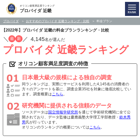
オリコン顧客満足度ランキング
プロバイダ 近畿
プロバイダ
おすすめのプロバイダ 近畿ランキング・比較
料金プラン
【2022年】プロバイダ 近畿の料金プランランキング・比較
／
／
4,145
最
新
名が選んだ
プロバイダ 近畿ランキング
オリコン顧客満足度調査の特徴
日本最大級の規模による独自の調査
同ランキングは、実際にサービスを利用した4,145名の消費者の
方々のアンケートを基に、調査企業35社を対象に徹底比較してい
ます。調査概要は
こちら
。
研究機関に提供される信頼のデータ
ソースデータは
国立情報学研究所
を通じて学術研究機関に全て公
開されており、データ監修は慶應義塾大学理工学部教授・
鈴木秀
男
氏が行っています。
オリコンのランキングの概要については
こちら
。