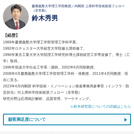
慶應義塾大学理工学部教授／内閣府 上席科学技術政策フェロー
（非常勤）
鈴木秀男
【経歴】
1989年慶應義塾大学理工学部管理工学科卒業。
1992年ロチェスター大学経営大学院修士課程修了。
1996年東京工業大学大学院理工学研究科博士課程経営工学専攻修了。博士（工
学）取得。
1996年筑波大学社会工学系・講師。2002年6月同助教授。
2008年4月慶應義塾大学理工学部管理工学科・准教授。2011年4月同教授、現
在に至る。
2023年4月内閣府 科学技術・イノベーション推進事務局参事官（インフラ・防
災担当）付上席科学技術政策フェロー（非常勤）
研究分野は応用統計解析、品質管理、マーケティング。
≫鈴木研究室についての詳細はこちら
顧客満足度について