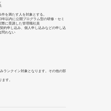
し
上
条件を満たす人を対象とする。
過去3年以内に公開プログラム型の研修・セミ
実際に受講した管理職社員
 法人契約申し込み、個人申し込みなどの申し込
は問わない
みランクイン対象となります。その他の部
ります。