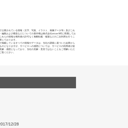
で公開されている情報（文字、写真、イラスト、画像データ等）及びこれ
・編集および構造などについての著作権は株式会社oricon MEに帰属してお
これらの情報を権利者の許可なく無断転載・複製などの二次利用を行うこ
禁じております。
で掲載しているすべての情報やデータは、当社の調査に基づいた結果から
ものとなりますが、サービスへの感想については、サービスの利用者が提
見解・感想となっており、当社の見解・意見ではないことをご理解いただ
ご覧ください。
017/12/28