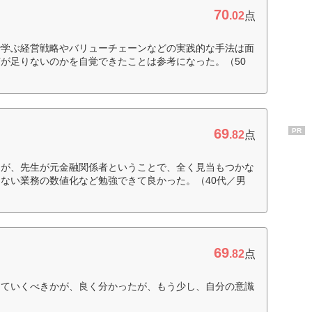
70
.02
点
で学ぶ経営戦略やバリューチェーンなどの実践的な手法は面
が足りないのかを自覚できたことは参考になった。（50
69
PR
.82
点
たが、先生が元金融関係者ということで、全く見当もつかな
ない業務の数値化など勉強できて良かった。（40代／男
69
.82
点
していくべきかが、良く分かったが、もう少し、自分の意識