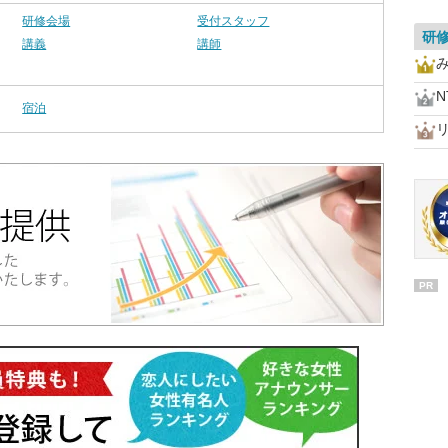
研修会場
受付スタッフ
研
講義
講師
宿泊
PR