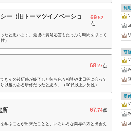
利
ンシー（旧トーマツイノベーショ
69
.52
点
かったと思います。最後の質疑応答もたっぷり時間を取って
男性）
研
68
）
.27
点
ができその後研修が終了した後も色々相談や休日等に会って
り以後のある研修だったと思う。（60代以上／男性）
受
67
究所
.74
点
方を学ぶことが出来たことと、いろいろな業界の方と出会え