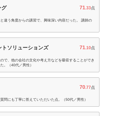
71
ング
.33
点
と違う角度からの講習で、興味深い内容だった。 講師の
71
ントソリューションズ
.10
点
たので、他の会社の文化や考え方などを吸収することができ
た。（40代／男性）
70
.77
点
質問にも丁寧に答えていただいた点。（50代／男性）