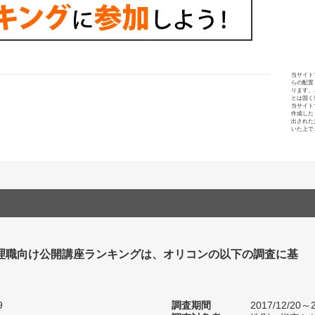
当サイト
らの配置
ります。
とは固く
当サイト
作成した
出された
いた上で
管理職向け公開講座ランキングは、オリコンの以下の調査に基
9
調査期間
2017/12/20～2