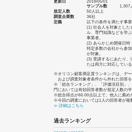
更新日
2018/05/01
サンプル数
1,3
規定人数
50人以上
調査企業数
36社
定義
以下の条件を満たす事業
(1) 社会人を対象とし
ル、専門知識などを学ぶ
事業者。
(2) あらかじめ開催日
特定多数の会社から参加
が対象。
(3) 受講するにあたり
たは両方に対応している
※オリコン顧客満足度ランキングは、デー
および調査対象者条件から外れた回答を
※「総合ランキング」、「評価項目別」、
門においては有効回答者数が規定人数の半
※総合得点が60.00点以上で、他人に
※今回の調査においては1人の回答者が複
≫ 詳細はこちら
過去ランキング