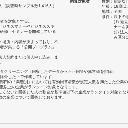
調査対象者
性別：指定な
07人（調査時サンプル数1,416人）
年齢：18歳以
地域：全国
条件：以下の
者を対象とする。
(1) 
たビジネスマナーやビジネススキ
ナーを
研修・セミナーを開催している
(2)
み区分
時・場所・内容が決まっており、不
者が集まる「公開プログラム」
、法人契約または個人申し込み、ま
。
タクリーニング（回収したデータから不正回答や異常値を排除）
除外した上で作成しています。
部門の「業態別」においては有効回答者数が規定人数を満たした企業の
数以上の企業がランクイン対象となります。
薦めたくないと回答した人の割合が基準値以下の企業がランクイン対象とな
数の企業について回答しております。