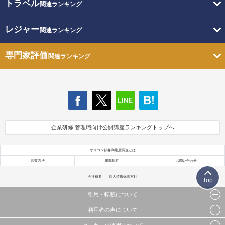
トラベル
関連ランキング
レジャー
関連ランキング
専門家評価
関連ランキング
企業研修 管理職向け公開講座ランキングトップへ
オリコン顧客満足度調査とは
調査方法
掲載規約
お問い合わせ
会社概要
個人情報保護方針
Top
引用・転載について
利用者の声について
当サイトで公開されている情報（文字、写真、イラスト、画像データ等）及びこれらの配置・
編集および構造などについての著作権は株式会社oricon MEに帰属しております。