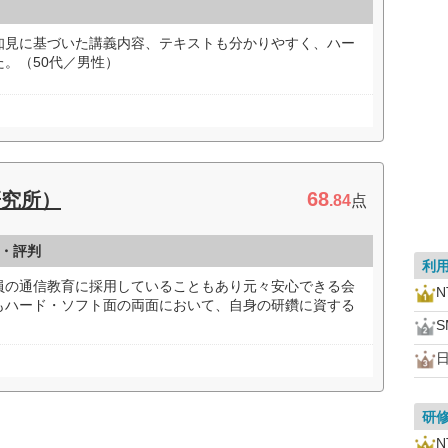
知見に基づいた講義内容、テキストも分かりやすく、ハー
。（50代／男性）
68
研究所）
.84
点
・評判
利
員の通信教育に採用していることもあり元々安心できる会
もハード・ソフト面の両面において、自身の研鑽に資する
）
研