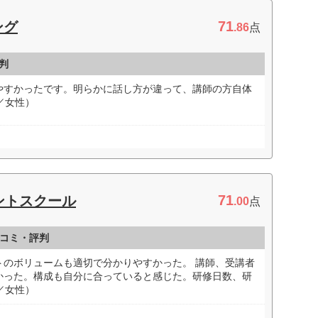
71
ング
.86
点
判
やすかったです。明らかに話し方が違って、講師の方自体
／女性）
71
ントスクール
.00
点
コミ・評判
トのボリュームも適切で分かりやすかった。 講師、受講者
かった。構成も自分に合っていると感じた。研修日数、研
／女性）