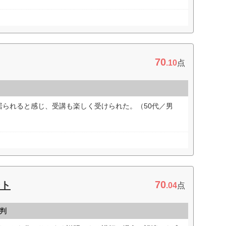
70
.10
点
居られると感じ、受講も楽しく受けられた。（50代／男
70
ント
.04
点
判