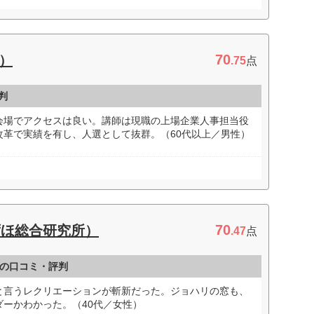
70
S）
.75
点
判
会場でアクセスは良い。講師は現職の上場企業人事担当役
改革で実績を有し、人選として抜群。（60代以上／男性）
70
ずほ総合研究所）
.47
点
の口コミ・評判
と言うレクリエーションが斬新だった。ジョハリの窓も、
ーかわかった。（40代／女性）