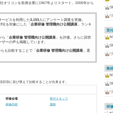
オリコンを前身企業に1967年よりスタート。2006年から
サービスを利用した
3,153
人にアンケート調査を実施。
27
社を対象にした「
企業研修 管理職向け公開講座
」ランキ
受
から「
企業研修 管理職向け公開講座
」を評価。さらに回答
ーザーの声も掲載しています。
からも比較することで「
企業研修 管理職向け公開講座
」選
教
を項目別に並び替えて比較することが出来ます。
研修会場
受付スタッフ
研修内容
講師
研