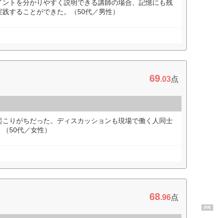
イントを分かりやすく説明できる講師の場合、記憶にも残
践することができた。（50代／男性）
69
.03
点
起こりがちだった。ディスカッションも現場で働く人同士
（50代／女性）
68
.96
点
PR