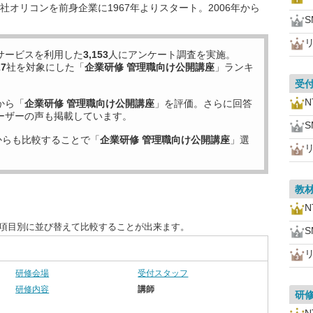
オリコンを前身企業に1967年よりスタート。2006年から
サービスを利用した
3,153
人にアンケート調査を実施。
27
社を対象にした「
企業研修 管理職向け公開講座
」ランキ
受
から「
企業研修 管理職向け公開講座
」を評価。さらに回答
ーザーの声も掲載しています。
からも比較することで「
企業研修 管理職向け公開講座
」選
教
を項目別に並び替えて比較することが出来ます。
研修会場
受付スタッフ
研修内容
講師
研