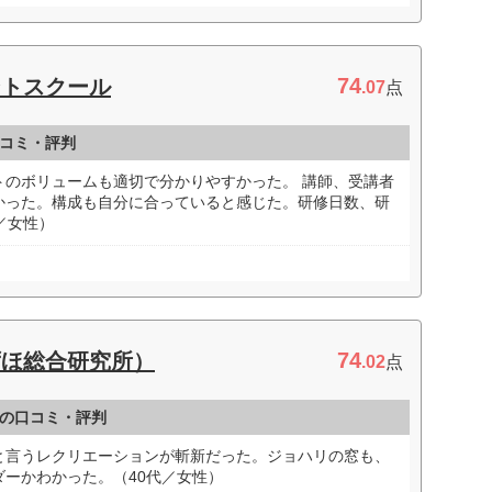
74
ントスクール
.07
点
コミ・評判
トのボリュームも適切で分かりやすかった。 講師、受講者
かった。構成も自分に合っていると感じた。研修日数、研
／女性）
74
ずほ総合研究所）
.02
点
の口コミ・評判
と言うレクリエーションが斬新だった。ジョハリの窓も、
ーかわかった。（40代／女性）