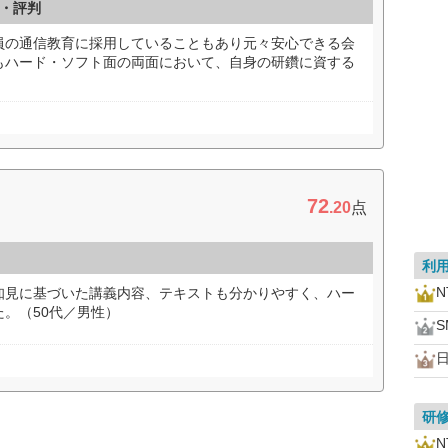
・評判
員の通信教育に採用していることもあり元々安心できる会
もハード・ソフト面の両面において、自身の研鑽に資する
）
72
.20
点
利
知見に基づいた講義内容、テキストも分かりやすく、ハー
。（50代／男性）
研