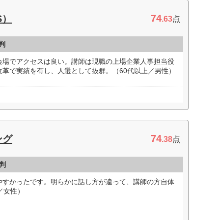
74
S）
.63
点
判
会場でアクセスは良い。講師は現職の上場企業人事担当役
改革で実績を有し、人選として抜群。（60代以上／男性）
74
ング
.38
点
判
やすかったです。明らかに話し方が違って、講師の方自体
／女性）