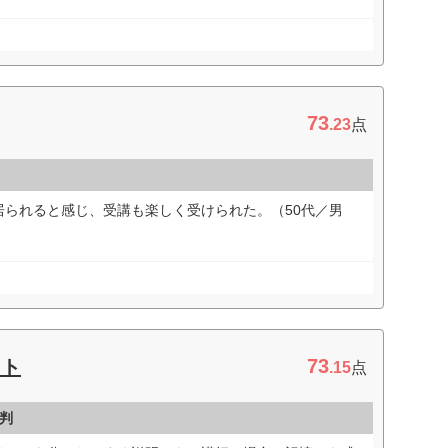
73
.23
点
居られると感じ、受講も楽しく受けられた。（50代／男
73
ント
.15
点
判