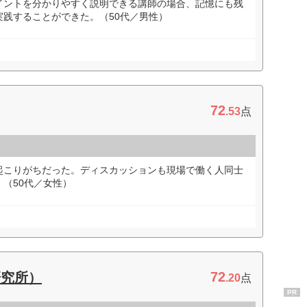
イントを分かりやすく説明できる講師の場合、記憶にも残
践することができた。（50代／男性）
72
.53
点
起こりがちだった。ディスカッションも現場で働く人同士
（50代／女性）
72
研究所）
.20
点
PR