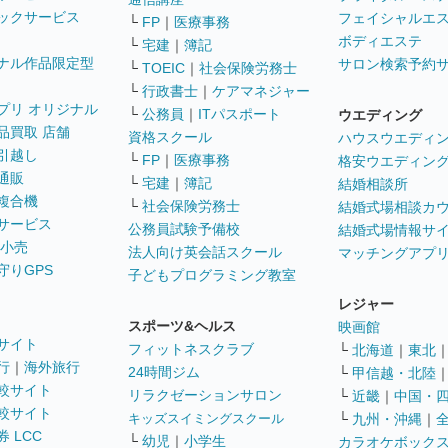
ックサービス
フェイシャルエ
└
FP
｜
医療事務
ボディエステ
└
宅建
｜
簿記
ナル作品限定型
サロン検索予約
└
TOEIC
｜
社会保険労務士
└
行政書士
｜
ケアマネジャー
プリ オリジナル
└
公務員
｜
ITパスポート
ウエディング
品買取 店舗
資格スクール
ハウスウエディ
引越し
└
FP
｜
医療事務
格安ウエディン
通販
└
宅建
｜
簿記
結婚相談所
複合機
└
社会保険労務士
結婚式場相談カ
サービス
公務員試験予備校
結婚式場情報サ
 小売
法人向け英会話スクール
マッチングアプ
守りGPS
子どもプログラミング教室
レジャー
スポーツ&ヘルス
映画館
サイト
フィットネスクラブ
└
北海道
｜
東北
行
｜
海外旅行
24時間ジム
└
甲信越・北陸
較サイト
リラクゼーションサロン
└
近畿
｜
中国・
較サイト
キッズスイミングスクール
└
九州・沖縄
｜
 LCC
└
幼児
｜
小学生
カラオケボック