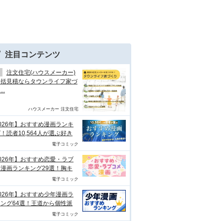
注目コンテンツ
注文住宅(ハウスメーカー)
一括見積ならタウンライフ家づ
..
ハウスメーカー 注文住宅
026年】おすすめ漫画ランキ
！読者10,564人が選ぶ好き
電子コミック
026年】おすすめ恋愛・ラブ
漫画ランキング29選！胸キ
電子コミック
026年】おすすめ少年漫画ラ
ング64選！王道から個性派
電子コミック