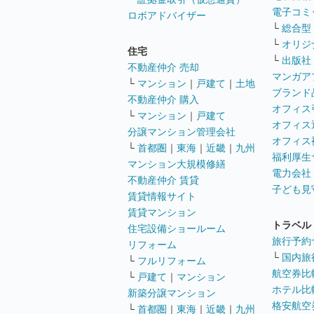
電子コミ
ロボアドバイザー
└
総合型
└
オリジ
住宅
└
出版社
不動産仲介 売却
マンガア
└
マンション
｜
戸建て
｜
土地
ブランド
不動産仲介 購入
オフィス
└
マンション
｜
戸建て
オフィス
分譲マンション管理会社
オフィス
└
首都圏
｜
東海
｜
近畿
｜
九州
福利厚生
マンション大規模修繕
電力会社
不動産仲介 賃貸
子ども見
賃貸情報サイト
賃貸マンション
トラベル
住宅設備ショールーム
旅行予約
リフォーム
└
国内旅
└
フルリフォーム
航空券比
└
戸建て
｜
マンション
ホテル比
新築分譲マンション
格安航空券
└
首都圏
｜
東海
｜
近畿
｜
九州