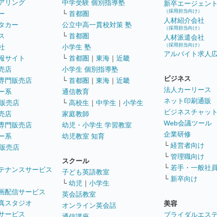
アリング
中学受験 個別指導塾
新卒エージェン
（採用担当向け）
ー
└
首都圏
人材紹介会社
タカー
公立中高一貫校対策 塾
（採用担当向け）
ス
└
首都圏
人材派遣会社
（採用担当向け）
社
小学生 塾
アルバイト求人
報サイト
└
首都圏
｜
東海
｜
近畿
売店
小学生 個別指導塾
ビジネス
専門販売店
└
首都圏
｜
東海
｜
近畿
法人カーリース
ー系
通信教育
ネット印刷通販
販売店
└
高校生
｜
中学生
｜
小学生
ビジネスチャッ
売店
家庭教師
Web会議ツール
専門販売店
幼児・小学生 学習教室
企業研修
ー系
幼児教室 知育
└
経営者向け
販売店
└
管理職向け
スクール
└
若手・一般社
テナンスサービス
子ども英語教室
└
新卒向け
└
幼児
｜
小学生
画配信サービス
英会話教室
真スタジオ
美容
オンライン英会話
サービス
ブライダルエス
通信講座