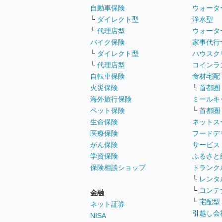
自動車保険
ウォータ
└
ダイレクト型
浄水型
└
代理店型
ウォータ
バイク保険
家事代行
└
ダイレクト型
ハウスク
└
代理店型
コインラ
自転車保険
食材宅配
火災保険
└
首都圏
海外旅行保険
ミールキ
ペット保険
└
首都圏
生命保険
ネットス
医療保険
フードデ
がん保険
サービス
学資保険
ふるさと
保険相談ショップ
トランク
└
レンタ
└
コンテ
金融
└
宅配型
ネット証券
引越し会
NISA