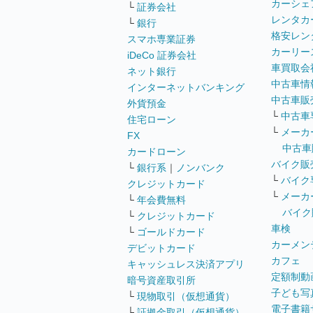
カーシェ
└
証券会社
レンタカ
└
銀行
格安レン
スマホ専業証券
カーリー
iDeCo 証券会社
車買取会
ネット銀行
中古車情
インターネットバンキング
中古車販
外貨預金
└
中古車
住宅ローン
└
メーカ
FX
中古車
カードローン
バイク販
└
銀行系
｜
ノンバンク
└
バイク
クレジットカード
└
メーカ
└
年会費無料
バイク
└
クレジットカード
車検
└
ゴールドカード
カーメン
デビットカード
カフェ
キャッシュレス決済アプリ
定額制動
暗号資産取引所
子ども写
└
現物取引（仮想通貨）
電子書籍
└
証拠金取引（仮想通貨）