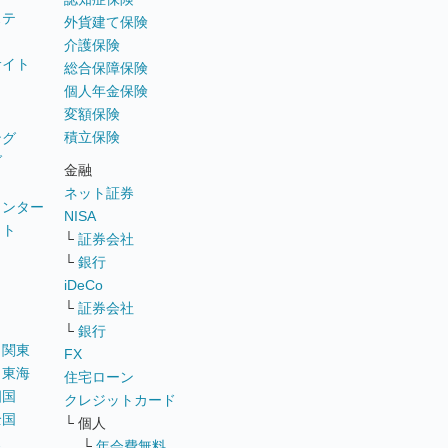
ステ
外貨建て保険
介護保険
サイト
総合保障保険
個人年金保険
変額保険
積立保険
ング
グ
金融
ネット証券
ウンター
NISA
イト
└
証券会社
リ
└
銀行
iDeCo
└
証券会社
└
銀行
｜
関東
FX
｜
東海
住宅ローン
四国
クレジットカード
全国
└ 個人
ス
└
年会費無料