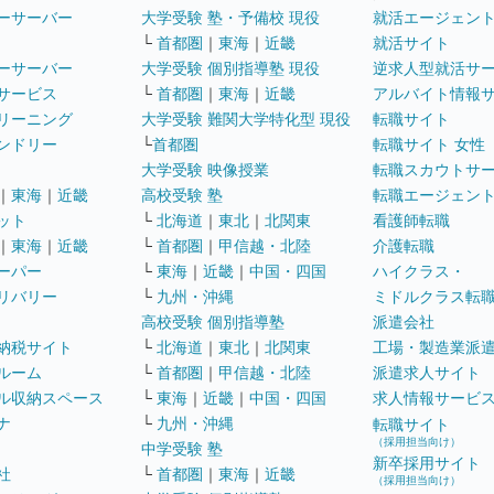
ーサーバー
大学受験 塾・予備校 現役
就活エージェン
└
首都圏
｜
東海
｜
近畿
就活サイト
ーサーバー
大学受験 個別指導塾 現役
逆求人型就活サ
サービス
└
首都圏
｜
東海
｜
近畿
アルバイト情報
リーニング
大学受験 難関大学特化型 現役
転職サイト
ンドリー
└
首都圏
転職サイト 女性
大学受験 映像授業
転職スカウトサ
｜
東海
｜
近畿
高校受験 塾
転職エージェン
ット
└
北海道
｜
東北
｜
北関東
看護師転職
｜
東海
｜
近畿
└
首都圏
｜
甲信越・北陸
介護転職
ーパー
└
東海
｜
近畿
｜
中国・四国
ハイクラス・
リバリー
└
九州・沖縄
ミドルクラス転
高校受験 個別指導塾
派遣会社
納税サイト
└
北海道
｜
東北
｜
北関東
工場・製造業派
ルーム
└
首都圏
｜
甲信越・北陸
派遣求人サイト
ル収納スペース
└
東海
｜
近畿
｜
中国・四国
求人情報サービ
ナ
└
九州・沖縄
転職サイト
（採用担当向け）
中学受験 塾
新卒採用サイト
社
└
首都圏
｜
東海
｜
近畿
（採用担当向け）