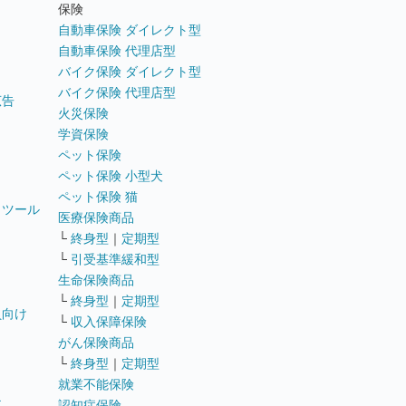
ト
保険
自動車保険 ダイレクト型
自動車保険 代理店型
バイク保険 ダイレクト型
バイク保険 代理店型
広告
火災保険
学資保険
ペット保険
ペット保険 小型犬
ペット保険 猫
トツール
医療保険商品
└
終身型
｜
定期型
└
引受基準緩和型
生命保険商品
└
終身型
｜
定期型
員向け
└
収入保障保険
がん保険商品
└
終身型
｜
定期型
就業不能保険
テ
認知症保険