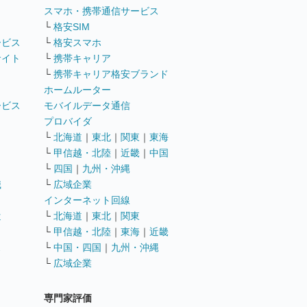
ト
スマホ・携帯通信サービス
└
格安SIM
ービス
└
格安スマホ
サイト
└
携帯キャリア
└
携帯キャリア格安ブランド
ホームルーター
ービス
モバイルデータ通信
ト
プロバイダ
└
北海道
｜
東北
｜
関東
｜
東海
└
甲信越・北陸
｜
近畿
｜
中国
└
四国
｜
九州・沖縄
職
└
広域企業
インターネット回線
遣
└
北海道
｜
東北
｜
関東
└
甲信越・北陸
｜
東海
｜
近畿
ス
└
中国・四国
｜
九州・沖縄
└
広域企業
専門家評価