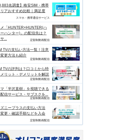
0,883名調査】格安SIM・携帯
ャリアおすすめ比較｜満足度
スマホ・携帯通信サービス
メ「HUNTER×HUNTER(ハ
ーハンター)」の配信先は？
...
定額制動画配信
M TVの支払い方法一覧！注意
や変更方法も紹介
定額制動画配信
M TVの評判は？口コミから特
、メリット・デメリットを解説
定額制動画配信
ラマ「半沢直樹」を視聴できる
配信サービス・サブスクを...
定額制動画配信
ィズニープラスの支払い方法
？変更・確認手順などを入会
定額制動画配信