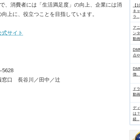
とで、消費者には「生活満足度」の向上、企業には消
【1
キ
の向上に、役立つことを目指しています。
ラ...
アニ
公式サイト
ンタ
動画サ
DM
点
DM
-5628
徴
報窓口 長谷川／田中／辻
ド
動画
デ
は
経...